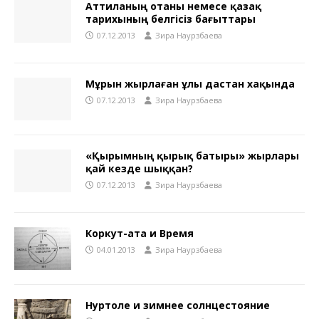
Аттиланың отаны немесе қазақ
тарихының белгісіз бағыттары
07.12.2013
Зира Наурзбаева
Мұрын жырлаған ұлы дастан хақында
07.12.2013
Зира Наурзбаева
«Қырымның қырық батыры» жырлары
қай кезде шыққан?
07.12.2013
Зира Наурзбаева
Коркут-ата и Время
04.01.2013
Зира Наурзбаева
Нуртоле и зимнее солнцестояние