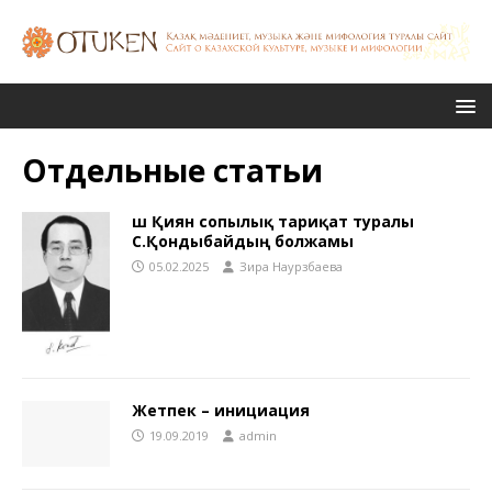
Отдельные статьи
Үш Қиян сопылық тариқат туралы
С.Қондыбайдың болжамы
05.02.2025
Зира Наурзбаева
Жетпек – инициация
19.09.2019
admin