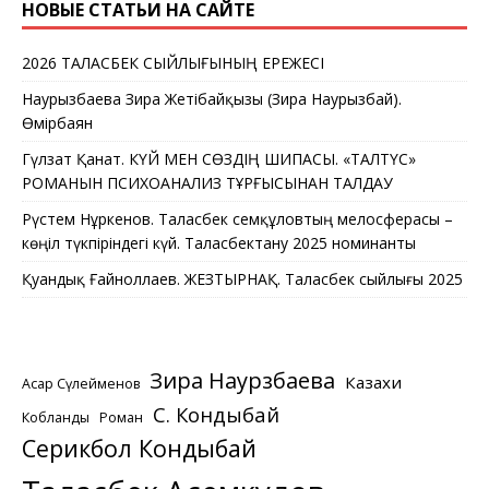
НОВЫЕ СТАТЬИ НА САЙТЕ
2026 ТАЛАСБЕК СЫЙЛЫҒЫНЫҢ ЕРЕЖЕСІ
Наурызбаева Зира Жетібайқызы (Зира Наурызбай).
Өмірбаян
Гүлзат Қанат. КҮЙ МЕН СӨЗДІҢ ШИПАСЫ. «ТАЛТҮС»
РОМАНЫН ПСИХОАНАЛИЗ ТҰРҒЫСЫНАН ТАЛДАУ
Рүстем Нұркенов. Таласбек Әсемқұловтың мелосферасы –
көңіл түкпіріндегі күй. Таласбектану 2025 номинанты
Қуандық Ғайноллаев. ЖЕЗТЫРНАҚ. Таласбек сыйлығы 2025
Зира Наурзбаева
Казахи
Асқар Сүлейменов
С. Кондыбай
Кобланды
Роман
Серикбол Кондыбай