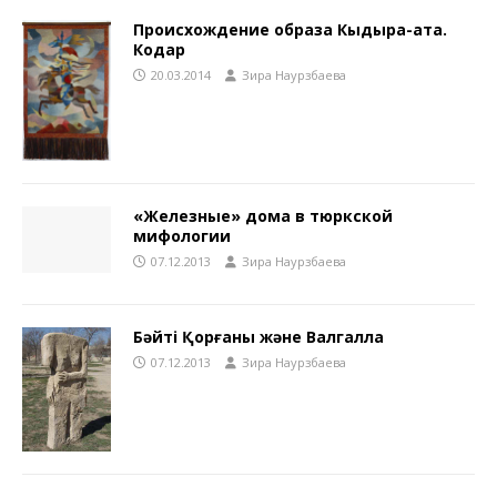
Происхождение образа Кыдыра-ата.
Кодар
20.03.2014
Зира Наурзбаева
«Железные» дома в тюркской
мифологии
07.12.2013
Зира Наурзбаева
Бәйті Қорғаны және Валгалла
07.12.2013
Зира Наурзбаева