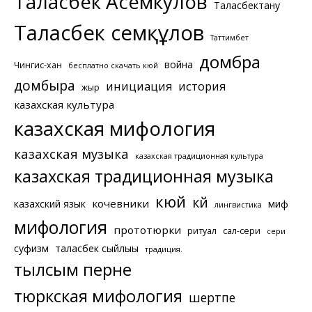
Таласбек Асемкулов
Таласбектану
Таласбек Әсемқұлов
Таттимбет
домбра
война
Чингис-хан
бесплатно скачать кюй
домбыра
инициация
история
жыр
казахская культура
казахская мифология
казахская музыка
казахская традиционная культура
казахская традиционная музыка
кюй
күй
кочевники
казахский язык
миф
лингвистика
мифология
прототюрки
ритуал
сал-сери
сери
суфизм
таласбек сыйлығы
традиция.
тылсым перне
тюркская мифология
шертпе