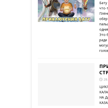
Бату
что-
Плён
обёр
пальц
одни
Это 
ради
могу
голо
ПР
СТ
28
ЦИКЛ
КАЛ
НА Д
КАЗА