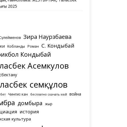
ығы 2025
Зира Наурзбаева
 Сүлейменов
С. Кондыбай
хи
Кобланды
Роман
рикбол Кондыбай
ласбек Асемкулов
сбектану
ласбек Әсемқұлов
война
Чингис-хан
мбет
бесплатно скачать кюй
мбра
домбыра
жыр
циация
история
хская культура