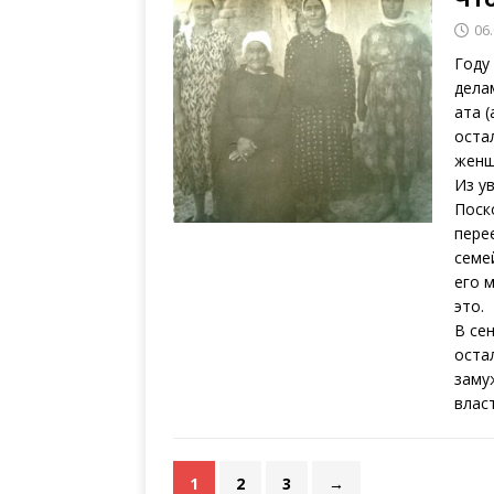
06
Году
дела
ата 
оста
женщ
Из у
Поск
пере
семе
его 
это.
В се
оста
заму
влас
1
2
3
→