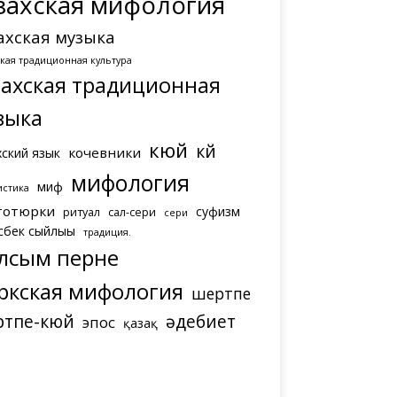
захская мифология
ахская музыка
ская традиционная культура
захская традиционная
зыка
кюй
күй
кочевники
хский язык
мифология
миф
истика
тотюрки
суфизм
ритуал
сал-сери
сери
сбек сыйлығы
традиция.
лсым перне
ркская мифология
шертпе
ртпе-кюй
әдебиет
эпос
қазақ