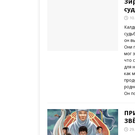
Зи
су
10
Калд
судь
он в
Они 
мог 
что 
для 
как 
прод
родн
Он п
ПР
ЗВ
29