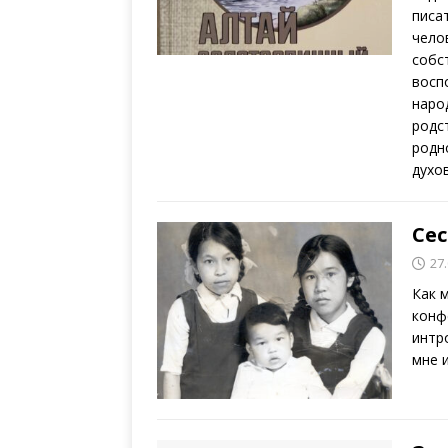
писа
чело
собс
восп
наро
родс
родн
духо
Се
27
Как 
конф
интр
мне 