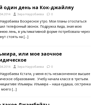
й один день на Кок-джайляу
.04.2014
Зира Наурзбаева
0
 Наурзбаева Воскресное утро. Мои планы отоспаться
шил телефонный звонок. Подружка Аида, зная мою
ннюю лень, в ультимативной форме потребовала через
инут стоять на
[…]
ьмира, или мое заочное
идическое
.04.2014
Зира Наурзбаева
0
 Наурзбаева Кстати, у меня есть незаконченное высшее
ическое образование. Учебу начала классе в третьем.
нициативе Ильмиры. Ильмира – наша кудаша, сестренка
 моего
[…]
о такое Джамбейты