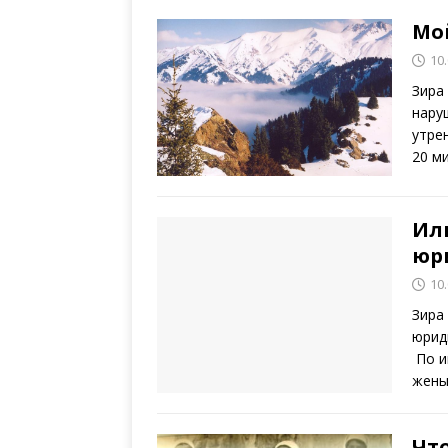
Мо
10
Зира
нару
утре
20 м
Ил
юр
10
Зира
юрид
По и
жены
Чт