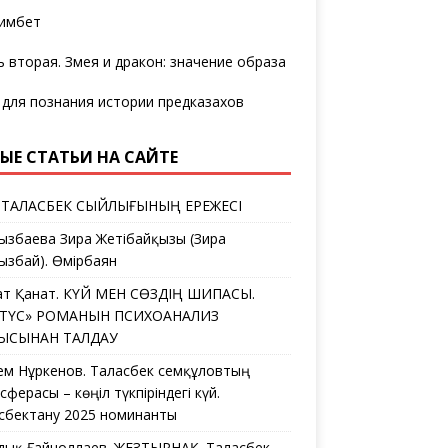
имбет
ь вторая. Змея и дракон: значение образа
 для познания истории предказахов
ЫЕ СТАТЬИ НА САЙТЕ
 ТАЛАСБЕК СЫЙЛЫҒЫНЫҢ ЕРЕЖЕСІ
ызбаева Зира Жетібайқызы (Зира
ызбай). Өмірбаян
ат Қанат. КҮЙ МЕН СӨЗДІҢ ШИПАСЫ.
ЛТҮС» РОМАНЫН ПСИХОАНАЛИЗ
ҒЫСЫНАН ТАЛДАУ
ем Нұркенов. Таласбек Әсемқұловтың
ферасы – көңіл түкпіріндегі күй.
сбектану 2025 номинанты
дық Ғайноллаев. ЖЕЗТЫРНАҚ. Таласбек