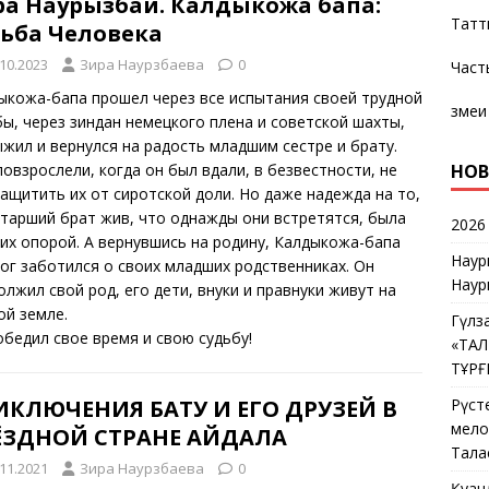
ра Наурызбай. Калдыкожа бапа:
Татт
дьба Человека
.10.2023
Зира Наурзбаева
0
Част
ыкожа-бапа прошел через все испытания своей трудной
змеи
бы, через зиндан немецкого плена и советской шахты,
ыжил и вернулся на радость младшим сестре и брату.
НОВ
повзрослели, когда он был вдали, в безвестности, не
защитить их от сиротской доли. Но даже надежда на то,
старший брат жив, что однажды они встретятся, была
2026
них опорой. А вернувшись на родину, Калдыкожа-бапа
Наур
мог заботился о своих младших родственниках. Он
Наур
олжил свой род, его дети, внуки и правнуки живут на
ой земле.
Гүлз
обедил свое время и свою судьбу!
«ТА
ТҰР
Рүст
ИКЛЮЧЕНИЯ БАТУ И ЕГО ДРУЗЕЙ В
мелос
ЁЗДНОЙ СТРАНЕ АЙДАЛА
Тала
.11.2021
Зира Наурзбаева
0
Қуан