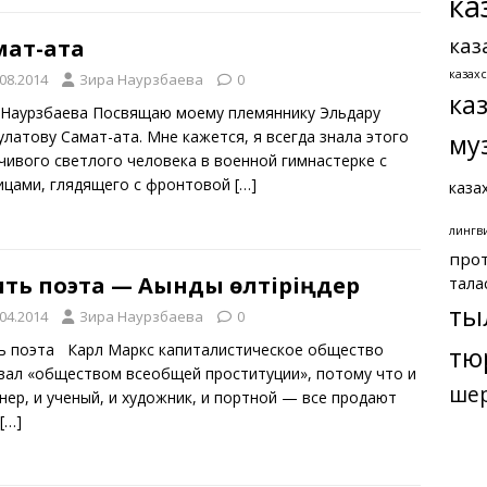
ка
каз
мат-ата
казах
.08.2014
Зира Наурзбаева
0
ка
 Наурзбаева Посвящаю моему племяннику Эльдару
улатову Самат-ата. Мне кажется, я всегда знала этого
му
чивого светлого человека в военной гимнастерке с
ицами, глядящего с фронтовой
[…]
каза
лингв
про
ть поэта — Ақынды өлтіріңдер
тала
ты
.04.2014
Зира Наурзбаева
0
ь поэта Карл Маркс капиталистическое общество
тю
вал «обществом всеобщей проституции», потому что и
ше
нер, и ученый, и художник, и портной — все продают
[…]