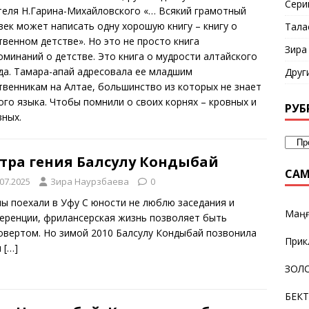
Сери
теля Н.Гарина-Михайловского «… Всякий грамотный
век может написать одну хорошую книгу – книгу о
Тала
твенном детстве». Но это не просто книга
Зира
оминаний о детстве. Это книга о мудрости алтайского
да. Тамара-апай адресовала ее младшим
Друг
твенникам на Алтае, большинство из которых не знает
ого языка. Чтобы помнили о своих корнях – кровных и
РУБ
вных.
стра гения Балсулу Кондыбай
САМ
.07.2025
Зира Наурзбаева
0
мы поехали в Уфу С юности не люблю заседания и
Маңғ
еренции, фрилансерская жизнь позволяет быть
овертом. Но зимой 2010 Балсулу Кондыбай позвонила
Прик
и
[…]
ЗОЛО
БЕК