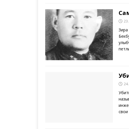
Са
23
Зира
Бекб
улыб
петл
Уби
24
Убит
назы
инже
свои