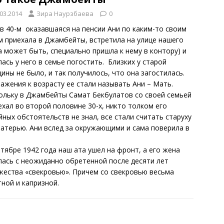
.03.2014
Зира Наурзбаева
0
 в 40-м оказавшаяся на пенсии Ани по каким-то своим
м приехала в Джамбейты, встретила на улице нашего
(а может быть, специально пришла к нему в контору) и
лась у него в семье погостить. Близких у старой
ины не было, и так получилось, что она загостилась.
важения к возрасту ее стали называть Ани – Мать.
ольку в Джамбейты Самат Бекбулатов со своей семьей
ехал во второй половине 30-х, никто толком его
йных обстоятельств не знал, все стали считать старуху
матерью. Ани вслед за окружающими и сама поверила в
нтябре 1942 года наш ата ушел на фронт, а его жена
лась с неожиданно обретенной после десяти лет
жества «свекровью». Причем со свекровью весьма
тной и капризной.