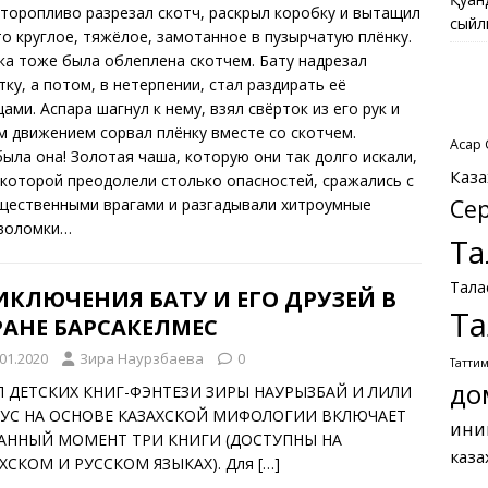
 торопливо разрезал скотч, раскрыл коробку и вытащил
сыйл
то круглое, тяжёлое, замотанное в пузырчатую плёнку.
ка тоже была облеплена скотчем. Бату надрезал
тку, а потом, в нетерпении, стал раздирать её
ами. Аспара шагнул к нему, взял свёрток из его рук и
м движением сорвал плёнку вместе со скотчем.
Асқар
была она! Золотая чаша, которую они так долго искали,
Каза
 которой преодолели столько опасностей, сражались с
Се
щественными врагами и разгадывали хитроумные
воломки…
Та
Тала
ИКЛЮЧЕНИЯ БАТУ И ЕГО ДРУЗЕЙ В
Та
РАНЕ БАРСАКЕЛМЕС
.01.2020
Зира Наурзбаева
0
Татти
до
 ДЕТСКИХ КНИГ-ФЭНТЕЗИ ЗИРЫ НАУРЫЗБАЙ И ЛИЛИ
АУС НА ОСНОВЕ КАЗАХСКОЙ МИФОЛОГИИ ВКЛЮЧАЕТ
ини
АННЫЙ МОМЕНТ ТРИ КНИГИ (ДОСТУПНЫ НА
каза
ХСКОМ И РУССКОМ ЯЗЫКАХ). Для
[…]