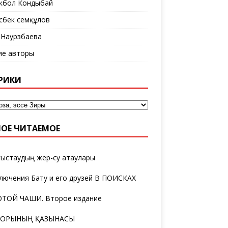
кбол Кондыбай
сбек Әсемқұлов
 Наурзбаева
ие авторы
РИКИ
ОЕ ЧИТАЕМОЕ
ыстаудың жер-су атаулары
лючения Бату и его друзей В ПОИСКАХ
ТОЙ ЧАШИ. Второе издание
ТОРЫНЫҢ ҚАЗЫНАСЫ