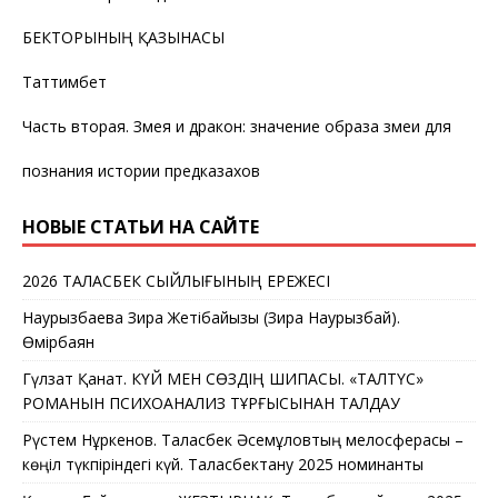
БЕКТОРЫНЫҢ ҚАЗЫНАСЫ
Таттимбет
Часть вторая. Змея и дракон: значение образа змеи для
познания истории предказахов
НОВЫЕ СТАТЬИ НА САЙТЕ
2026 ТАЛАСБЕК СЫЙЛЫҒЫНЫҢ ЕРЕЖЕСІ
Наурызбаева Зира Жетібайқызы (Зира Наурызбай).
Өмірбаян
Гүлзат Қанат. КҮЙ МЕН СӨЗДІҢ ШИПАСЫ. «ТАЛТҮС»
РОМАНЫН ПСИХОАНАЛИЗ ТҰРҒЫСЫНАН ТАЛДАУ
Рүстем Нұркенов. Таласбек Әсемқұловтың мелосферасы –
көңіл түкпіріндегі күй. Таласбектану 2025 номинанты