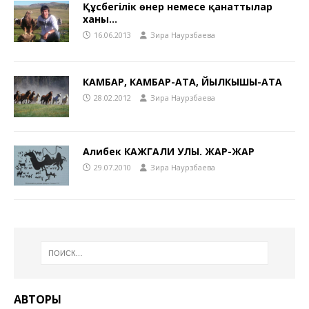
Құсбегілік өнер немесе қанаттылар
ханы…
16.06.2013
Зира Наурзбаева
КАМБАР, КАМБАР-АТА, ЙЫЛКЫШЫ-АТА
28.02.2012
Зира Наурзбаева
Алибек КАЖГАЛИ УЛЫ. ЖАР-ЖАР
29.07.2010
Зира Наурзбаева
АВТОРЫ