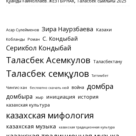
Қуандық Ғайноллаев. ЖЕЗТЫРНАҚ. Таласбек сыйлығы 2025
Зира Наурзбаева
Казахи
Асқар Сүлейменов
С. Кондыбай
Кобланды
Роман
Серикбол Кондыбай
Таласбек Асемкулов
Таласбектану
Таласбек Әсемқұлов
Таттимбет
домбра
война
Чингис-хан
бесплатно скачать кюй
домбыра
инициация
история
жыр
казахская культура
казахская мифология
казахская музыка
казахская традиционная культура