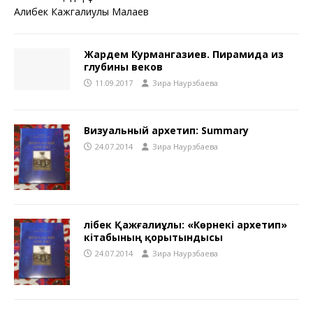
Алибек Кажгалиулы Малаев
Жардем Курмангазиев. Пирамида из
глубины веков
11.09.2017
Зира Наурзбаева
Визуальный архетип: Summary
24.07.2014
Зира Наурзбаева
Әлібек Қажғалиұлы: «Көрнекі архетип»
кітабының қорытындысы
24.07.2014
Зира Наурзбаева