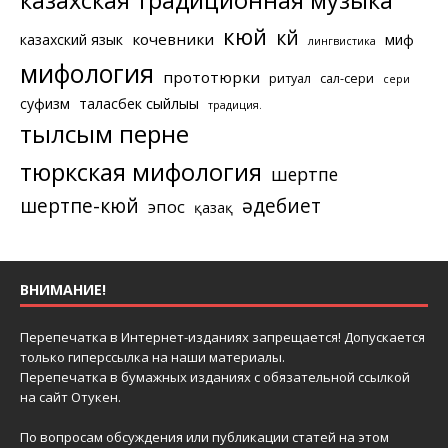
казахская традиционная музыка
кюй
күй
кочевники
казахский язык
миф
лингвистика
мифология
прототюрки
ритуал
сал-сери
сери
суфизм
таласбек сыйлығы
традиция.
тылсым перне
тюркская мифология
шертпе
шертпе-кюй
әдебиет
эпос
қазақ
ВНИМАНИЕ!
Перепечатка в Интернет-изданиях запрещается! Допускается
только гиперссылка на наши материалы.
Перепечатка в бумажных изданиях с обязательной ссылкой
на сайт Отукен.
По вопросам обсуждения или публикации статей на этом