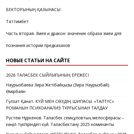
БЕКТОРЫНЫҢ ҚАЗЫНАСЫ
Таттимбет
Часть вторая. Змея и дракон: значение образа змеи для
познания истории предказахов
НОВЫЕ СТАТЬИ НА САЙТЕ
2026 ТАЛАСБЕК СЫЙЛЫҒЫНЫҢ ЕРЕЖЕСІ
Наурызбаева Зира Жетібайқызы (Зира Наурызбай).
Өмірбаян
Гүлзат Қанат. КҮЙ МЕН СӨЗДІҢ ШИПАСЫ. «ТАЛТҮС»
РОМАНЫН ПСИХОАНАЛИЗ ТҰРҒЫСЫНАН ТАЛДАУ
Рүстем Нұркенов. Таласбек Әсемқұловтың мелосферасы –
көңіл түкпіріндегі күй. Таласбектану 2025 номинанты