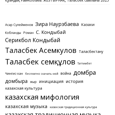
Қуандық Ғайноллаев. ЖЕЗТЫРНАҚ. Таласбек сыйлығы 2025
Зира Наурзбаева
Казахи
Асқар Сүлейменов
С. Кондыбай
Кобланды
Роман
Серикбол Кондыбай
Таласбек Асемкулов
Таласбектану
Таласбек Әсемқұлов
Таттимбет
домбра
война
Чингис-хан
бесплатно скачать кюй
домбыра
инициация
история
жыр
казахская культура
казахская мифология
казахская музыка
казахская традиционная культура
казахская традиционная музыка