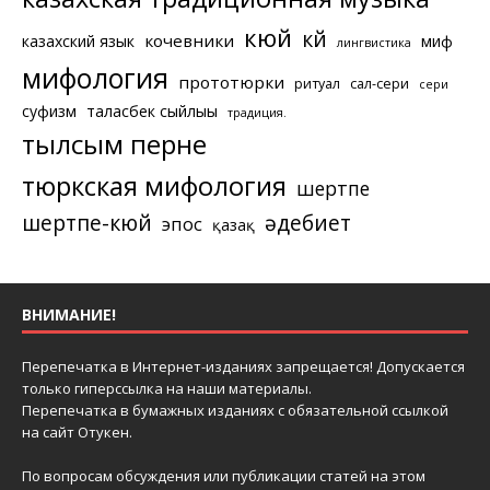
кюй
күй
кочевники
казахский язык
миф
лингвистика
мифология
прототюрки
ритуал
сал-сери
сери
суфизм
таласбек сыйлығы
традиция.
тылсым перне
тюркская мифология
шертпе
шертпе-кюй
әдебиет
эпос
қазақ
ВНИМАНИЕ!
Перепечатка в Интернет-изданиях запрещается! Допускается
только гиперссылка на наши материалы.
Перепечатка в бумажных изданиях с обязательной ссылкой
на сайт Отукен.
По вопросам обсуждения или публикации статей на этом