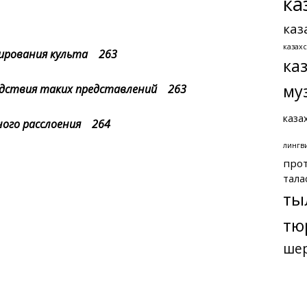
ка
каз
казах
мирования культа 263
ка
му
следствия таких представлений 263
каза
ьного расслоения 264
лингв
про
тала
ты
тю
ше