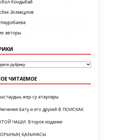
кбол Кондыбай
сбек Әсемқұлов
 Наурзбаева
ие авторы
РИКИ
ОЕ ЧИТАЕМОЕ
ыстаудың жер-су атаулары
лючения Бату и его друзей В ПОИСКАХ
ТОЙ ЧАШИ. Второе издание
ТОРЫНЫҢ ҚАЗЫНАСЫ