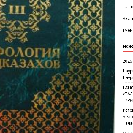
Татт
Част
змеи
НОВ
2026
Наур
Наур
Гүлз
«ТА
ТҰР
Рүст
мелос
Тала
Қуан