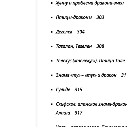
Хунну и проблема дракона-змеи
Птицы-драконы 303
Дегелек 304
Тагалан, Тегелен 308
Телекус («телеқұс»). Птица Тол
Знамя «ту» – «тұғ» и дракон 31
Сульде 315
Скифское, аланское знамя-дракон
Алаша 317