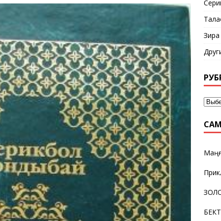
Сери
Тала
Зира
Друг
РУБ
САМ
Маңғ
Прик
ЗОЛО
БЕК