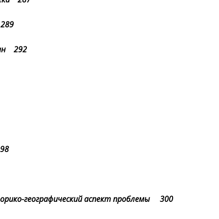
 289
дан 292
298
торико-географический аспект проблемы 300