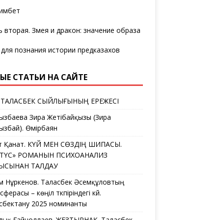
имбет
ь вторая. Змея и дракон: значение образа
 для познания истории предказахов
ЫЕ СТАТЬИ НА САЙТЕ
 ТАЛАСБЕК СЫЙЛЫҒЫНЫҢ ЕРЕЖЕСІ
ызбаева Зира Жетібайқызы (Зира
ызбай). Өмірбаян
ат Қанат. КҮЙ МЕН СӨЗДІҢ ШИПАСЫ.
ЛТҮС» РОМАНЫН ПСИХОАНАЛИЗ
ҒЫСЫНАН ТАЛДАУ
ем Нұркенов. Таласбек Әсемқұловтың
ферасы – көңіл түкпіріндегі күй.
сбектану 2025 номинанты
дық Ғайноллаев. ЖЕЗТЫРНАҚ. Таласбек