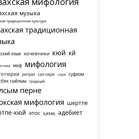
захская мифология
ахская музыка
ская традиционная культура
захская традиционная
зыка
кюй
күй
кочевники
хский язык
мифология
миф
истика
тотюрки
суфизм
ритуал
сал-сери
сери
сбек сыйлығы
традиция.
лсым перне
ркская мифология
шертпе
ртпе-кюй
әдебиет
эпос
қазақ