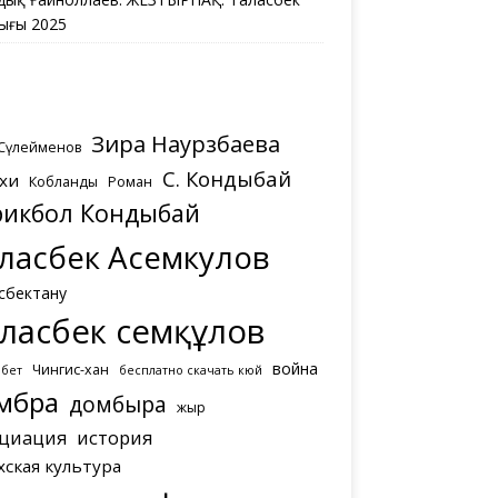
ығы 2025
Зира Наурзбаева
 Сүлейменов
С. Кондыбай
хи
Кобланды
Роман
рикбол Кондыбай
ласбек Асемкулов
сбектану
ласбек Әсемқұлов
война
Чингис-хан
мбет
бесплатно скачать кюй
мбра
домбыра
жыр
циация
история
хская культура