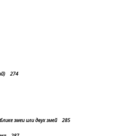
ий) 274
блике змеи или двух змей 285
века 287