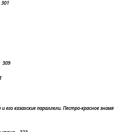
 301
е 309
1
 и его казахские параллели. Пестро-красное знамя