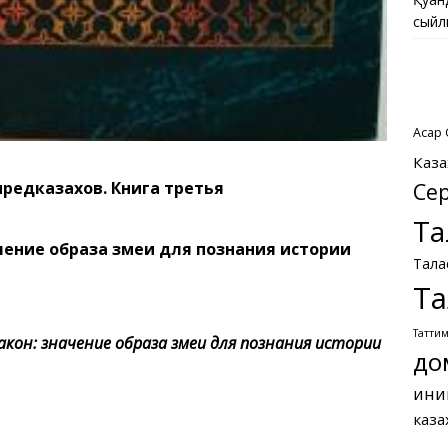
сыйл
Асқар
Каза
Се
редказахов. Книга третья
Та
ачение образа змеи для познания истории
Тала
Та
Татти
кон: значение образа змеи для познания истории
до
ини
каза