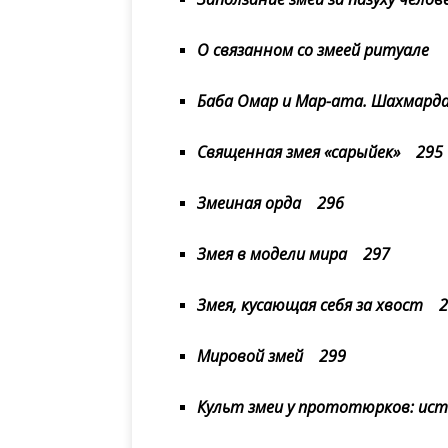
О связанном со змеей ритуале
Баба Омар и Мар-ата. Шахмар
Священная змея «сарыүйек» 295
Змеиная орда 296
Змея в модели мира 297
Змея, кусающая себя за хвост 
Мировой змей 299
Культ змеи у прототюрков: ис