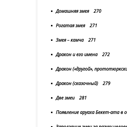
Домашняя змея 270
Рогатая змея 271
Змея – камча 271
Дракон и его имена 272
Дракон («другой», прототюркск
Дракон (сказочный) 279
Две змеи 281
Появление аруаха Бекет-ата в о
Заползание змеи за пазуху чело