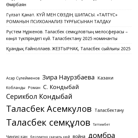
Өмірбаян
Гүлзат Қанат. КҮЙ МЕН СӨЗДІҢ ШИПАСЫ. «ТАЛТҮС»
РОМАНЫН ПСИХОАНАЛИЗ ТҰРҒЫСЫНАН ТАЛДАУ
Рүстем Нұркенов. Таласбек Әсемқұловтың мелосферасы –
көңіл түкпіріндегі күй. Таласбектану 2025 номинанты
Қуандық Ғайноллаев. ЖЕЗТЫРНАҚ. Таласбек сыйлығы 2025
Зира Наурзбаева
Казахи
Асқар Сүлейменов
С. Кондыбай
Кобланды
Роман
Серикбол Кондыбай
Таласбек Асемкулов
Таласбектану
Таласбек Әсемқұлов
Таттимбет
домбра
война
Чингис-хан
бесплатно скачать кюй