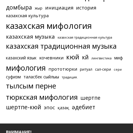
домбыра
инициация
история
жыр
казахская культура
казахская мифология
казахская музыка
казахская традиционная культура
казахская традиционная музыка
кюй
күй
кочевники
казахский язык
миф
лингвистика
мифология
прототюрки
ритуал
сал-сери
сери
суфизм
таласбек сыйлығы
традиция.
тылсым перне
тюркская мифология
шертпе
шертпе-кюй
әдебиет
эпос
қазақ
ВНИМАНИЕ!