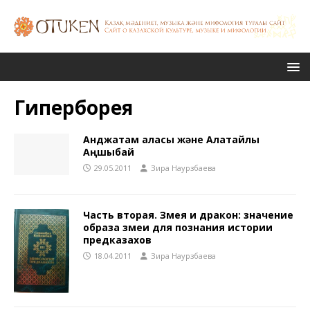
Гиперборея
Анджатам қаласы және Алатайлы
Аңшыбай
29.05.2011
Зира Наурзбаева
Часть вторая. Змея и дракон: значение
образа змеи для познания истории
предказахов
18.04.2011
Зира Наурзбаева