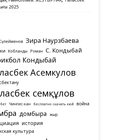
ығы 2025
Зира Наурзбаева
 Сүлейменов
С. Кондыбай
хи
Кобланды
Роман
рикбол Кондыбай
ласбек Асемкулов
сбектану
ласбек Әсемқұлов
война
Чингис-хан
мбет
бесплатно скачать кюй
мбра
домбыра
жыр
циация
история
хская культура