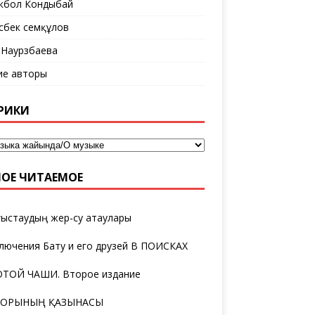
кбол Кондыбай
сбек Әсемқұлов
 Наурзбаева
ие авторы
РИКИ
ОЕ ЧИТАЕМОЕ
ыстаудың жер-су атаулары
лючения Бату и его друзей В ПОИСКАХ
ТОЙ ЧАШИ. Второе издание
ТОРЫНЫҢ ҚАЗЫНАСЫ