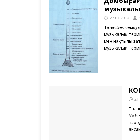
Домбыраға
музыкалы
27.07.2010
Таласбек Әсемқ
музыкалық терми
мен нақтылы зат
музыкалық терм
КО
21
Тала
Умбе
наро
анса