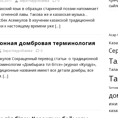
.03.2011
Зира Наурзбаева
0
сыйл
ахский язык в образцах старинной поэзии напоминает
и огненной лавы. Такова же и казахская музыка…
сбек Асемкулов В изучении казахской традиционной
ки к настоящему времени уже
[…]
Асқар
онная домбровая терминология
Каза
Се
Зира Наурзбаева
0
Та
мкулов Сокращенный перевод статьи о традиционной
минологии «Домбыраға тіл бітсе» (журнал «Жулдуз»,
Тала
диционные названия имеют все детали домбры, все
Та
м.
[…]
Татти
до
ини
каза