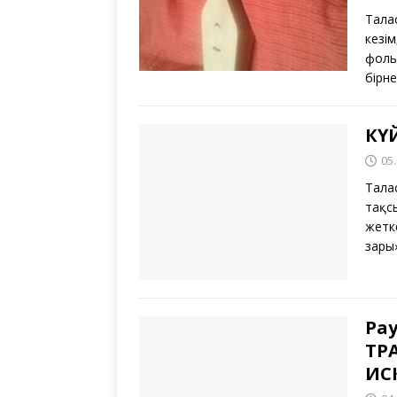
Тала
кезі
фоль
бірн
КҮ
05
Тала
тақс
жетк
зары
Ра
ТР
ИС