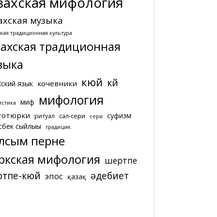
захская мифология
ахская музыка
ская традиционная культура
захская традиционная
зыка
кюй
күй
кочевники
хский язык
мифология
миф
истика
тотюрки
суфизм
ритуал
сал-сери
сери
сбек сыйлығы
традиция.
лсым перне
ркская мифология
шертпе
ртпе-кюй
әдебиет
эпос
қазақ