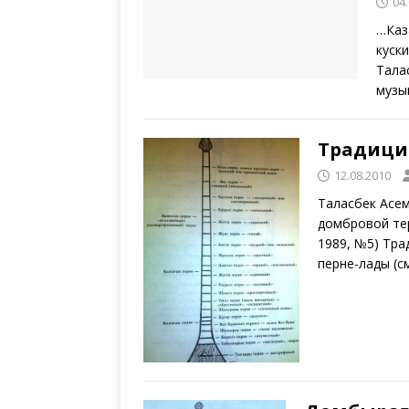
04
…Каз
куск
Тала
музы
Традици
12.08.2010
Таласбек Асе
домбровой тер
1989, №5) Тра
перне-лады (с