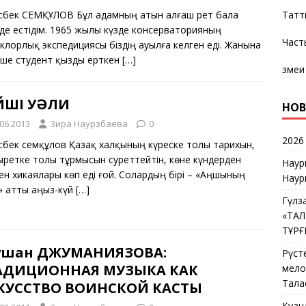
сбек ӘСЕМҚҰЛОВ Бұл адамның атын алғаш рет бала
Татт
мде естідім. 1965 жылы күзде консерваторияның
Част
клорлық экспедициясы біздің ауылға келген еді. Жанына
еше студент қызды ерткен
[…]
змеи
ЙШІ УӘЛИ
НОВ
.06.2013
Зира Наурзбаева
0
2026
сбек Әсемқұлов Қазақ халқының күреске толы тарихын,
ыретке толы тұрмысын суреттейтін, көне күндерден
Наур
ен хикаялары көп еді ғой. Солардың бірі – «Аңшының
Наур
» атты аңыз-күй
[…]
Гүлз
«ТА
ТҰР
ушан ДЖУМАНИЯЗОВА:
Рүст
АДИЦИОННАЯ МУЗЫКА КАК
мелос
Тала
КУССТВО ВОИНСКОЙ КАСТЫ
Қуан