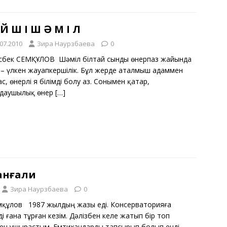
 Й Ш І Ш Ә М І Л
.07.2010
Зира Наурзбаева
0
сбек ӘСЕМҚҰЛОВ Шәміл Әбілтай сынды өнерпаз жайында
 – үлкен жауапкершілік. Бұл жерде аталмыш адаммен
с, өнерлі я білімді болу аз. Сонымен қатар,
даушылық өнер
[…]
анғали
Зира Наурзбаева
0
емқұлов 1987 жылдың жазы еді. Консерваторияға
і ғана тұрған кезім. Дәлізбен келе жатып бір топ
ен ұшырастым. Емтихандарды тапсырып болып енді