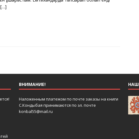
н
[…]
ВНИМАНИЕ!
НАШ 
ется!
Наложенным платежом по почте заказы на книги
С.Кондыбая принимаются по эл. почте
konbal55@mail.ru
атей