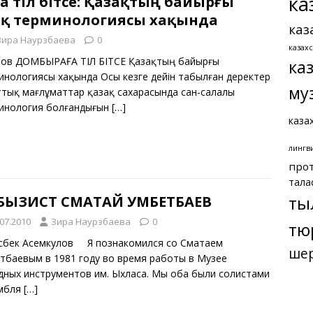
ка
 тіл бітсе: Қазақтың байырғы
қ терминологиясы хақында
каз
Зира Наурзбаева
0
казах
ұлов ДОМБЫРАҒА ТІЛ БІТСЕ Қазақтың байырғы
ка
нологиясы хақында Осы кезге дейін табылған деректер
му
тық мағлұматтар қазақ сахарасында сан-салалы
инология болғандығын
[…]
каза
лингв
про
тала
ты
БЫЗИСТ СМАТАЙ УМБЕТБАЕВ
.07.2010
Зира Наурзбаева
0
тю
сбек Асемкулов Я познакомился со Сматаем
ше
тбаевым в 1981 году во время работы в Музее
дных инструментов им. Ыхласа. Мы оба были солистами
мбля
[…]