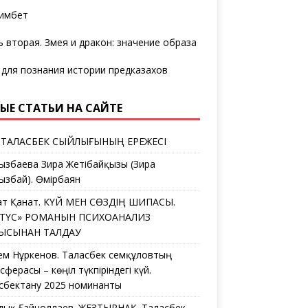
имбет
ь вторая. Змея и дракон: значение образа
 для познания истории предказахов
ЫЕ СТАТЬИ НА САЙТЕ
 ТАЛАСБЕК СЫЙЛЫҒЫНЫҢ ЕРЕЖЕСІ
ызбаева Зира Жетібайқызы (Зира
ызбай). Өмірбаян
ат Қанат. КҮЙ МЕН СӨЗДІҢ ШИПАСЫ.
ЛТҮС» РОМАНЫН ПСИХОАНАЛИЗ
ҒЫСЫНАН ТАЛДАУ
ем Нұркенов. Таласбек Әсемқұловтың
ферасы – көңіл түкпіріндегі күй.
сбектану 2025 номинанты
дық Ғайноллаев. ЖЕЗТЫРНАҚ. Таласбек