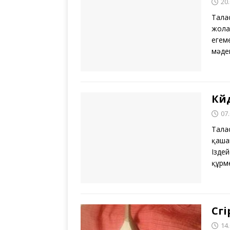
20
Талас
жола
егеме
мәде
Күй
07
Тала
қаша
Ізде
құрм
Сүг
14