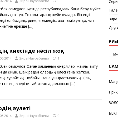
.07.2014
Зира Наурзбаева
0
Сери
бек Әсемқұлов Бүгінде республикадағы білім беру жүйесі
Тала
йырықта тұр. Тоталитарлық жүйе құлады. Біз енді
Зира
нді ел болдық. Әрине, егемендік, азат өмір ұлтқа, ұлт
ниетіне ерекше
[…]
Друг
РУБ
дің киесінде нәсіл жоқ
.06.2014
Зира Наурзбаева
1
САМ
сбек Әсемқұлов Озған заманның өнерлілері жайлы айту
н да қиын. Шежіреден олардың елесі ғана жеткен.
йсің, сұрайсың, нобайын ғана ұшырастырасың. Өзің
Маңғ
еттеген, өнеріне табынған адамыңның
[…]
Прик
ЗОЛО
ірдің әулеті
БЕК
.05.2014
Зира Наурзбаева
0