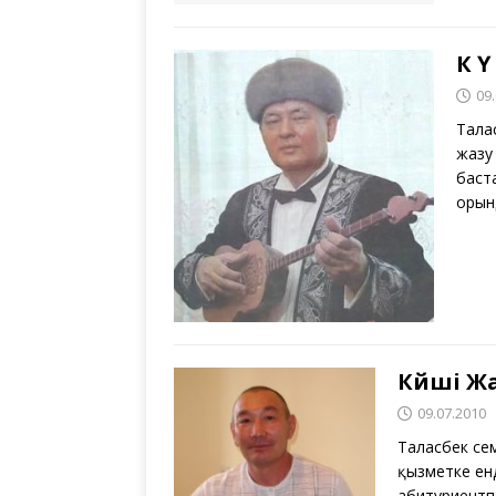
К Ү
09
Тала
жазу
баста
орын
Күйші Ж
09.07.2010
Таласбек Әс
қызметке енд
абитуриентп