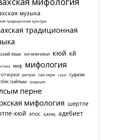
захская мифология
ахская музыка
ская традиционная культура
захская традиционная
зыка
кюй
күй
кочевники
хский язык
мифология
миф
истика
тотюрки
суфизм
ритуал
сал-сери
сери
сбек сыйлығы
традиция.
лсым перне
ркская мифология
шертпе
ртпе-кюй
әдебиет
эпос
қазақ