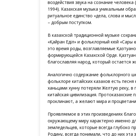
воздействия звука на сознание человека 
1994). Казахская музыка уникальным обра
ритуальное единство «дела, слова и мыс
– добрым поступком.
В казахской традиционной музыке сохрани
«Қайран Еділ» и фольклорный кюй «Сары өз
это время роды, возглавляемые Қазтуғано
формирующейся Казахской Орде. Қазтуған 
благославляя народ, который остается жи
Аналогично содержание фольклорного шер
фольклоре китайских казахов есть песня 
ханьцами хунну потеряли Желтую реку, в
китайская цивилизация. Протоказахские п
проклинают, а желают мира и процветан
Проявляемое в этих произведениях благ
окружающему миру характерно именно дл
земледельцев, которые всегда глубоко п
Родину, всегда понимали, что до них эта 