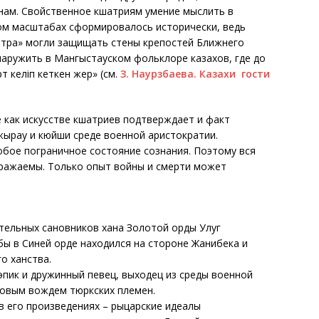
нам. Свойственное кшатриям умение мыслить в
ом масштабах сформировалось исторически, ведь
автра» могли защищать стены крепостей Ближнего
ружить в Мангыстауском фольклоре казахов, где до
т келіп кеткен жер» (см.
З. Наурзбаева. Казахи гости
 как искусстве кшатриев подтверждает и факт
ырау и кюйши среде военной аристократии.
бое пограничное состояние сознания. Поэтому вся
дражаемы. Только опыт войны и смерти может
тельных сановников хана Золотой орды Улуг
ы в Синей орде находился на стороне Жанибека и
о ханства.
эпик и дружинный певец, выходец из среды военной
довым вождем тюркских племен.
 его произведениях – рыцарские идеалы