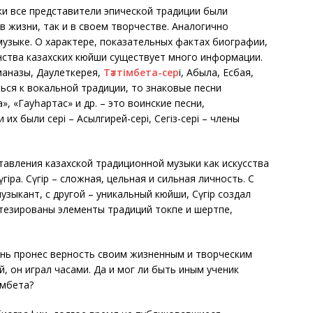
ки все представители эпической традиции были
в жизни, так и в своем творчестве. Аналогично
музыке. О характере, показательных фактах биографии,
ства казахских кюйши существует много информации.
анғазы, Даулеткерея,
Тәттімбета-сер
і, Абыла, Есбая,
ться к вокальной традиции, то знаковые песни
», «Гауһартас» и др. – это воинские песни,
х были сері – Асылгирей-сері, Сегіз-сері – члены
тавления казахской традиционной музыки как искусства
іра. Сүгір – сложная, цельная и сильная личность. С
зыкант, с другой – уникальный кюйши, Сүгір создал
тезированы элементы традиций токпе и шертпе,
знь пронес верность своим жизненным и творческим
 он играл часами. Да и мог ли быть иным ученик
імбета?