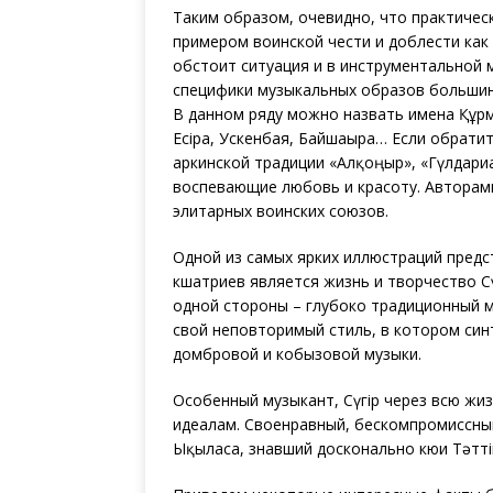
Таким образом, очевидно, что практичес
примером воинской чести и доблести как 
обстоит ситуация и в инструментальной 
специфики музыкальных образов большин
В данном ряду можно назвать имена Құрм
Есіра, Ускенбая, Байшағыра… Если обрати
аркинской традиции «Алқоңыр», «Гүлдариға
воспевающие любовь и красоту. Авторами и
элитарных воинских союзов.
Одной из самых ярких иллюстраций предс
кшатриев является жизнь и творчество Сүг
одной стороны – глубоко традиционный му
свой неповторимый стиль, в котором син
домбровой и кобызовой музыки.
Особенный музыкант, Сүгір через всю жи
идеалам. Своенравный, бескомпромиссный,
Ықыласа, знавший досконально кюи Тәтт