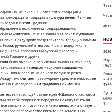
Татт
рдиальна, изначальна. Более того, традиция и
Част
ии преходящи, а традиция и культура вечны. Религия
эпизодом в бытии Традиции.
змеи
обращение к положениям традиционализма,
ким мыслителем Рене Геноном в XX веке
и буквально
НОВ
ХХ века. К ряду ярких представителей традиционализма
 Эвола, румынский этнограф и религиовед Мирча
итьоф Шюон, современный русский философ и
2026
ений Головин и другие.
Наур
ения была омрачена событиями начала ХХ века, ведь
Наур
уатировались в немецком национал-социализме,
нии Новых правых, из-за чего получили резко
Гүлз
. Между тем, считаем правомерным привлечь некоторые
«ТА
именно к исследованиям традиционной музыки.
ТҰР
Рүст
контексте настоящей статьи идее Ф.Шюона о кастовом
мелос
ами по себе теория или парадигма не могут быть ни
Тала
все зависит от того, кто, в каких целях их использует.
расового превосходства кого-то над кем-то. Она
Қуан