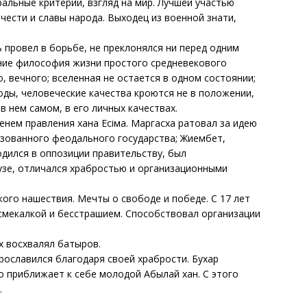
альные критерии, взгляд на мир. Лучшей участью
 чести и славы народа. Выходец из военной знати,
 провел в борьбе, не преклонялся ни перед одним
ние философия жизни простого средневекового
о, вечного; вселенная не остается в одном состоянии;
оды, человеческие качества кроются не в положении,
в нем самом, в его личных качествах.
нем правления хана Есіма. Маргасха ратовал за идею
изованного феодального государства; Жиембет,
одился в оппозиции правительству, был
узе, отличался храбростью и организационными
го нашествия. Мечты о свободе и победе. С 17 лет
 смекалкой и бесстрашием. Способствовал организации
 восхвалял батыров.
ославился благодаря своей храбрости. Бухар
о приближает к себе молодой Абылай хан. С этого
.