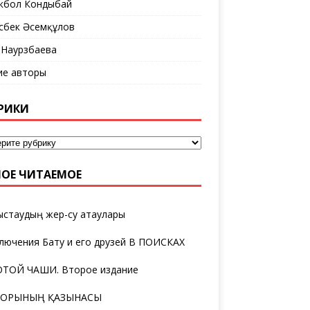
кбол Кондыбай
сбек Әсемқұлов
 Наурзбаева
ие авторы
РИКИ
ОЕ ЧИТАЕМОЕ
ыстаудың жер-су атаулары
лючения Бату и его друзей В ПОИСКАХ
ТОЙ ЧАШИ. Второе издание
ТОРЫНЫҢ ҚАЗЫНАСЫ