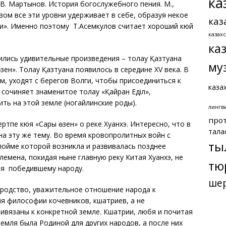
ка
(В. Мартынов. История богослужебного пения. М.,
зом все эти уровни удерживает в себе, образуя некое
каз
ли». Именно поэтому Т.Асемкулов считает хороший кюй
казах
ка
лись удивительные произведения – толғау Қазтуғана
му
ен». Толғау Қазтуғана появилось в середине ХV века. В
м, уходят с берегов Волги, чтобы присоединиться к
каза
сочиняет знаменитое толғау «Қайран Еділ»,
ть на этой земле (ногайлинские роды).
лингв
про
тпе кюя «Сары өзен» о реке Хуанхэ. Интересно, что в
тала
на эту же тему. Во время кровопролитных войн с
ты
 пойме которой возникла и развивалась позднее
лемена, покидая ныне главную реку Китая Хуанхэ, не
тю
ия победившему народу.
ше
ородство, уважительное отношение народа к
я философии кочевников, кшатриев, а не
ривязаны к конкретной земле. Кшатрии, любя и почитая
земля была Родиной для других народов, а после них