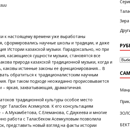
Сери
эзии
Тала
Зира
Друг
ыки к настоящему времени уже выработаны
я, сформировались научные школы и традиции, и даже
РУБ
ия Истории казахской музыки. Парадоксально, но при
ия, касающиеся сущности музыки, становятся все
акова природа казахской традиционной музыки, когда и
ть, каковы истинные законы ее функционирования… В
САМ
вать обратиться к традиционалистским научным
ния. При таком подходе неожиданно прорисовывается
и – яркая, захватывающая, драматичная.
Маңғ
натоков традиционной культуры особое место
Прик
тург Таласбек Асемкулов. К его консультациям
 – А.Мухамбетова, С.Елеманова, С.Даукеева и многие
ЗОЛО
енно работа с Таласбеком Асемкуловым позволила
БЕК
к, представить новый взгляд на факты истории