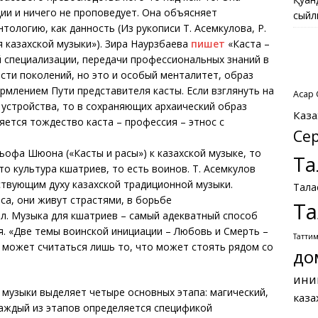
и и ничего не проповедует. Она объясняет
сыйл
ологию, как данность (Из рукописи Т. Асемкулова, Р.
 казахской музыки»). Зира Наурзбаева
пишет
«Каста –
 специализации, передачи профессиональных знаний в
сти поколений, но это и особый менталитет, образ
млением Пути представителя касты. Если взглянуть на
Асқар
 устройства, то в сохраняющих архаический образ
Каза
яется тождество каста – профессия – этнос с
Се
офа Шюона («Касты и расы») к казахской музыке, то
Та
то культура кшатриев, то есть воинов. Т. Асемкулов
твующим духу казахской традиционной музыки.
Тала
а, они живут страстями, в борьбе
Та
л. Музыка для кшатриев – самый адекватный способ
. «Две темы воинской инициации – Любовь и Смерть –
Татти
 может считаться лишь то, что может стоять рядом со
до
ини
музыки выделяет четыре основных этапа: магический,
каза
 Каждый из этапов определяется спецификой