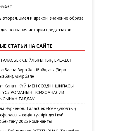
имбет
ь вторая. Змея и дракон: значение образа
 для познания истории предказахов
ЫЕ СТАТЬИ НА САЙТЕ
 ТАЛАСБЕК СЫЙЛЫҒЫНЫҢ ЕРЕЖЕСІ
ызбаева Зира Жетібайқызы (Зира
ызбай). Өмірбаян
ат Қанат. КҮЙ МЕН СӨЗДІҢ ШИПАСЫ.
ЛТҮС» РОМАНЫН ПСИХОАНАЛИЗ
ҒЫСЫНАН ТАЛДАУ
ем Нұркенов. Таласбек Әсемқұловтың
ферасы – көңіл түкпіріндегі күй.
сбектану 2025 номинанты
дық Ғайноллаев. ЖЕЗТЫРНАҚ. Таласбек