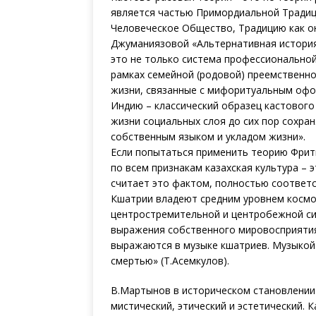
является частью Примордиальной Традици
Человеческое Общество, Традицию как онт
Джуманиязовой «Альтернативная история
это не только система профессиональной
рамках семейной (родовой) преемственно
жизни, связанные с мифоритуальным офор
Индию – классический образец кастового
жизни социальных слоя до сих пор сохран
собственным языком и укладом жизни».
Если попытаться применить теорию Фрить
по всем признакам казахская культура – э
считает это фактом, полностью соответс
Кшатрии владеют средним уровнем космос
центростремительной и центробежной си
выражения собственного мировосприятия
выражаются в музыке кшатриев. Музыкой
смертью» (Т.Асемкулов).
В.Мартынов в историческом становлении 
мистический, этический и эстетический.