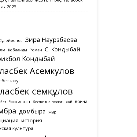
ығы 2025
Зира Наурзбаева
 Сүлейменов
С. Кондыбай
хи
Кобланды
Роман
рикбол Кондыбай
ласбек Асемкулов
сбектану
ласбек Әсемқұлов
война
Чингис-хан
мбет
бесплатно скачать кюй
мбра
домбыра
жыр
циация
история
хская культура