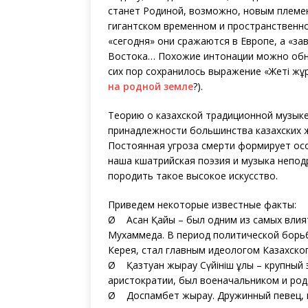
станет Родиной, возможно, новым племе
гигантском временном и пространственн
«сегодня» они сражаются в Европе, а «з
Востока… Похожие интонации можно обна
сих пор сохранилось выражение «Жеті жұр
на родной земле
?).
Теорию о казахской традиционной музыке
принадлежности большинства казахских ж
Постоянная угроза смерти формирует осо
наша кшатрийская поэзия и музыка непо
породить такое высокое искусство.
Приведем некоторые известные факты:
Ø Асан Қайғы – был одним из самых влия
Мухаммеда. В период политической борьб
Керея, стал главным идеологом Казахског
Ø Қазтуған жырау Сүйініш ұлы – крупный 
аристократии, был военачальником и ро
Ø Доспамбет жырау. Дружинный певец, в