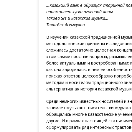
…Казахский язык в образцах старинной по
напоминает куски огненной лавы.
Такова же и казахская музыка…
Таласбек Асемкулов
В изучении казахской традиционной муз
методологические принципы исследовани
сложилась достаточно целостная концепц
этом самые простые вопросы, размышлен
более актуальными и востребованными: к
как она зародилась, в чем ее особеннос
поисках ответов целесообразно попробо
методам и носителям традиционного зна
альтернативная история казахской музык
Среди немногих известных носителей и з
занимает музыкант, писатель, кинодрама
обращались многие казахстанские ученые
другие. И в рамках настоящей статьи им
сформулировать ряд интересных трактово