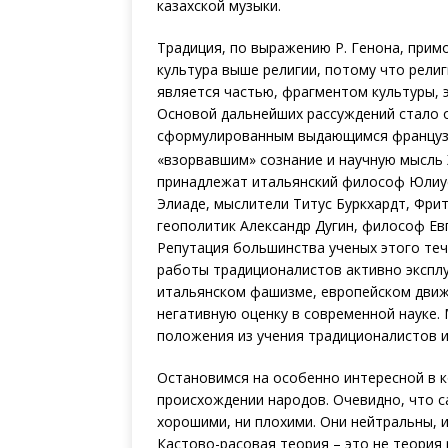
казахской музыки.
Традиция, по выражению Р. Генона, примо
культура выше религии, потому что религ
является частью, фрагментом культуры, 
Основой дальнейших рассуждений стало 
сформулированным выдающимся французс
«взорвавшим» сознание и научную мысль 
принадлежат итальянский философ Юлиус
Элиаде, мыслители Титус Буркхардт, Фр
геополитик Александр Дугин, философ Евг
Репутация большинства ученых этого теч
работы традиционалистов активно экспл
итальянском фашизме, европейском движе
негативную оценку в современной науке
положения из учения традиционалистов 
Остановимся на особенно интересной в 
происхождении народов. Очевидно, что с
хорошими, ни плохими. Они нейтральны, и 
Кастово-расовая теория – это не теория 