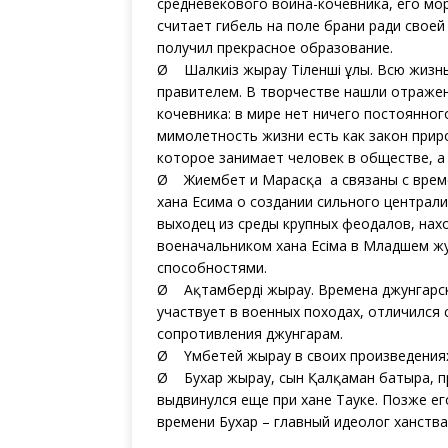
средневекового воина-кочевника, его мор
считает гибель на поле брани ради своей
получил прекрасное образование.
Ø Шалкиіз жырау Тіленші ұлы. Всю жизнь
правителем. В творчестве нашли отраже
кочевника: в мире нет ничего постоянног
мимолетность жизни есть как закон прир
которое занимает человек в обществе, а 
Ø Жиембет и Марғасқа а связаны с време
хана Есима о создании сильного централ
выходец из среды крупных феодалов, нах
военачальником хана Есіма в Младшем ж
способностями.
Ø Ақтамберді жырау. Времена джунгарско
участвует в военных походах, отличился
сопротивления джунгарам.
Ø Үмбетей жырау в своих произведениях
Ø Бухар жырау, сын Қалқаман батыра, пр
выдвинулся еще при хане Тауке. Позже ег
времени Бухар – главный идеолог ханства