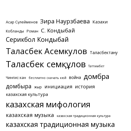
Зира Наурзбаева
Казахи
Асқар Сүлейменов
С. Кондыбай
Кобланды
Роман
Серикбол Кондыбай
Таласбек Асемкулов
Таласбектану
Таласбек Әсемқұлов
Таттимбет
домбра
война
Чингис-хан
бесплатно скачать кюй
домбыра
инициация
история
жыр
казахская культура
казахская мифология
казахская музыка
казахская традиционная культура
казахская традиционная музыка