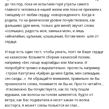
до тех пор, пока не испытаем горя утраты самого
главного человека в нашей жизни или пока не прижмем к
тающему от любви сердцу новорожденного. Когда я
родила, то на физическом уровне почувствовала, как
фальшиво (для меня, только для меня!) звучат слова
«солнышко, радость моя, заинька моя», и лишь
«айналайын, құлыным, қошақаным, ботам менің» шли от
сердца.
И еще есть один тест, чтобы узнать, поет ли Ваше сердце
на казахском. Возьмите сборник казахской поэзии,
например «Бес ғасыр жырлайды» или Магжана. И
попробуйте громко и выразительно прочесть например
строки Казтугана «Қайран да менің Еділім, мен салмадым,
сен салдың…» Не обращайте внимания, правильно ли Вы
произносите слова, понимаете ли Вы их. Просто читайте…
И возможно Вы почувствуете, как по телу пошли
мурашки, как волосы на голове шевелятся, будто от
ветра, как Вас подхватила и несет какая-то волна
восторга. А может слезы польются из глаз…