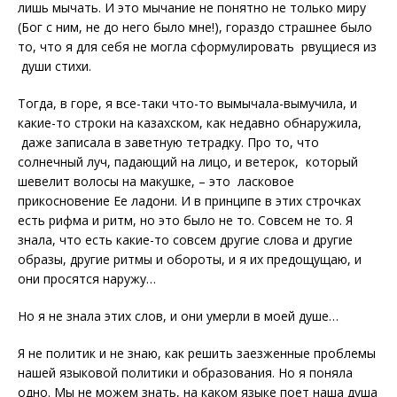
лишь мычать. И это мычание не понятно не только миру
(Бог с ним, не до него было мне!), гораздо страшнее было
то, что я для себя не могла сформулировать рвущиеся из
души стихи.
Тогда, в горе, я все-таки что-то вымычала-вымучила, и
какие-то строки на казахском, как недавно обнаружила,
даже записала в заветную тетрадку. Про то, что
солнечный луч, падающий на лицо, и ветерок, который
шевелит волосы на макушке, – это ласковое
прикосновение Ее ладони. И в принципе в этих строчках
есть рифма и ритм, но это было не то. Совсем не то. Я
знала, что есть какие-то совсем другие слова и другие
образы, другие ритмы и обороты, и я их предощущаю, и
они просятся наружу…
Но я не знала этих слов, и они умерли в моей душе…
Я не политик и не знаю, как решить заезженные проблемы
нашей языковой политики и образования. Но я поняла
одно. Мы не можем знать, на каком языке поет наша душа