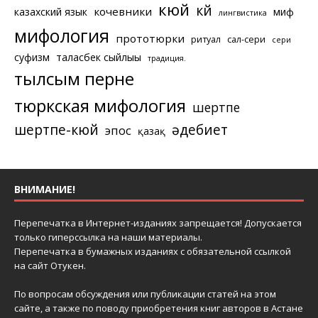
кюй
күй
кочевники
казахский язык
миф
лингвистика
мифология
прототюрки
ритуал
сал-сери
сери
суфизм
таласбек сыйлығы
традиция.
тылсым перне
тюркская мифология
шертпе
шертпе-кюй
әдебиет
эпос
қазақ
ВНИМАНИЕ!
Перепечатка в Интернет-изданиях запрещается! Допускается
только гиперссылка на наши материалы.
Перепечатка в бумажных изданиях с обязательной ссылкой
на сайт Отукен.
По вопросам обсуждения или публикации статей на этом
сайте, а также по поводу приобретения книг авторов в Астане