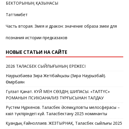
БЕКТОРЫНЫҢ ҚАЗЫНАСЫ
Таттимбет
Часть вторая. Змея и дракон: значение образа змеи для
познания истории предказахов
НОВЫЕ СТАТЬИ НА САЙТЕ
2026 ТАЛАСБЕК СЫЙЛЫҒЫНЫҢ ЕРЕЖЕСІ
Наурызбаева Зира Жетібайқызы (Зира Наурызбай).
Өмірбаян
Гүлзат Қанат. КҮЙ МЕН СӨЗДІҢ ШИПАСЫ. «ТАЛТҮС»
РОМАНЫН ПСИХОАНАЛИЗ ТҰРҒЫСЫНАН ТАЛДАУ
Рүстем Нұркенов. Таласбек Әсемқұловтың мелосферасы –
көңіл түкпіріндегі күй. Таласбектану 2025 номинанты
Қуандық Ғайноллаев. ЖЕЗТЫРНАҚ. Таласбек сыйлығы 2025