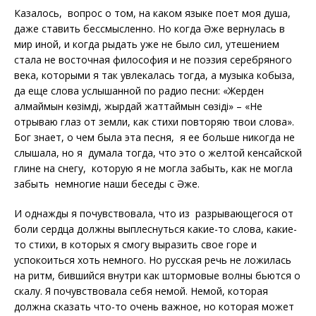
Казалось, вопрос о том, на каком языке поет моя душа,
даже ставить бессмысленно. Но когда Әже вернулась в
мир иной, и когда рыдать уже не было сил, утешением
стала не восточная философия и не поэзия серебряного
века, которыми я так увлекалась тогда, а музыка кобыза,
да еще слова услышанной по радио песни: «Жерден
алмаймын көзімді, жырдай жаттаймын сөзіңді» – «Не
отрываю глаз от земли, как стихи повторяю твои слова».
Бог знает, о чем была эта песня, я ее больше никогда не
слышала, но я думала тогда, что это о желтой кенсайской
глине на снегу, которую я не могла забыть, как не могла
забыть немногие наши беседы с Әже.
И однажды я почувствовала, что из разрывающегося от
боли сердца должны выплеснуться какие-то слова, какие-
то стихи, в которых я смогу выразить свое горе и
успокоиться хоть немного. Но русская речь не ложилась
на ритм, бившийся внутри как штормовые волны бьются о
скалу. Я почувствовала себя немой. Немой, которая
должна сказать что-то очень важное, но которая может