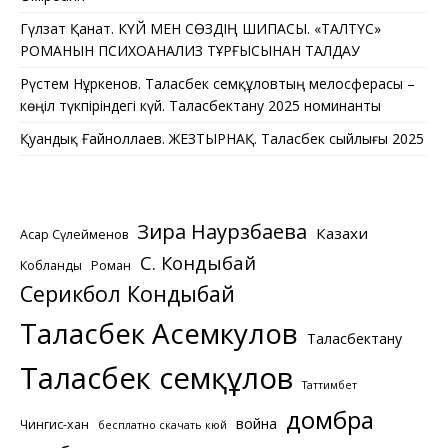
Гүлзат Қанат. КҮЙ МЕН СӨЗДІҢ ШИПАСЫ. «ТАЛТҮС»
РОМАНЫН ПСИХОАНАЛИЗ ТҰРҒЫСЫНАН ТАЛДАУ
Рүстем Нұркенов. Таласбек Әсемқұловтың мелосферасы –
көңіл түкпіріндегі күй. Таласбектану 2025 номинанты
Қуандық Ғайноллаев. ЖЕЗТЫРНАҚ. Таласбек сыйлығы 2025
Зира Наурзбаева
Казахи
Асқар Сүлейменов
С. Кондыбай
Кобланды
Роман
Серикбол Кондыбай
Таласбек Асемкулов
Таласбектану
Таласбек Әсемқұлов
Таттимбет
домбра
война
Чингис-хан
бесплатно скачать кюй