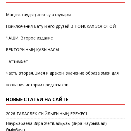
Маңғыстаудың жер-су атаулары
Приключения Бату и его друзей В ПОИСКАХ ЗОЛОТОЙ
ЧАШИ. Второе издание
БЕКТОРЫНЫҢ ҚАЗЫНАСЫ
Таттимбет
Часть вторая. Змея и дракон: значение образа змеи для
познания истории предказахов
НОВЫЕ СТАТЬИ НА САЙТЕ
2026 ТАЛАСБЕК СЫЙЛЫҒЫНЫҢ ЕРЕЖЕСІ
Наурызбаева Зира Жетібайқызы (Зира Наурызбай).
Өмірбаян