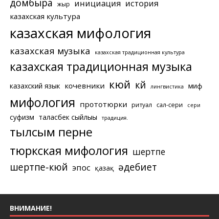
домбыра
инициация
история
жыр
казахская культура
казахская мифология
казахская музыка
казахская традиционная культура
казахская традиционная музыка
кюй
күй
кочевники
казахский язык
миф
лингвистика
мифология
прототюрки
ритуал
сал-сери
сери
суфизм
таласбек сыйлығы
традиция.
тылсым перне
тюркская мифология
шертпе
шертпе-кюй
әдебиет
эпос
қазақ
ВНИМАНИЕ!