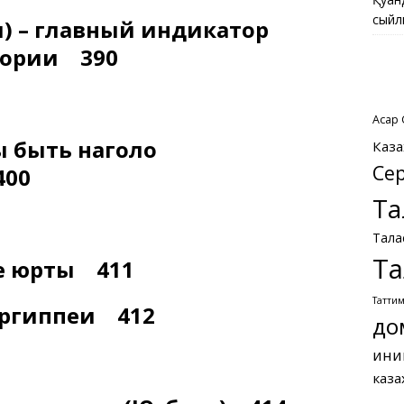
сыйл
қ) – главный индикатор
тории 390
Асқар
 быть наголо
Каза
Се
400
Та
Тала
Та
ые юрты 411
Татти
аргиппеи 412
до
ини
каза