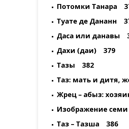
Потомки Танара 3
Туате де Дананн 3
Даса или данавы 
Дахи (даи) 379
Тазы 382
Таз: мать и дитя,
Жрец – абыз: хозяи
Изображение семи
Таз – Тазша 386