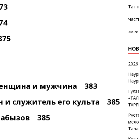
73
Татт
Част
74
змеи
375
НОВ
2026
Наур
Наур
 женщина и мужчина 383
Гүлз
«ТА
н и служитель его культа 385
ТҰР
Рүст
 абызов 385
мелос
Тала
Қуан