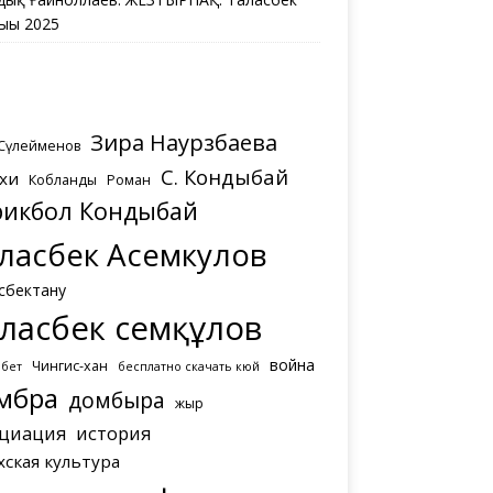
ығы 2025
Зира Наурзбаева
 Сүлейменов
С. Кондыбай
хи
Кобланды
Роман
рикбол Кондыбай
ласбек Асемкулов
сбектану
ласбек Әсемқұлов
война
Чингис-хан
мбет
бесплатно скачать кюй
мбра
домбыра
жыр
циация
история
хская культура