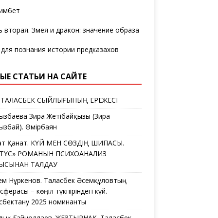
имбет
ь вторая. Змея и дракон: значение образа
 для познания истории предказахов
ЫЕ СТАТЬИ НА САЙТЕ
 ТАЛАСБЕК СЫЙЛЫҒЫНЫҢ ЕРЕЖЕСІ
ызбаева Зира Жетібайқызы (Зира
ызбай). Өмірбаян
ат Қанат. КҮЙ МЕН СӨЗДІҢ ШИПАСЫ.
ЛТҮС» РОМАНЫН ПСИХОАНАЛИЗ
ҒЫСЫНАН ТАЛДАУ
ем Нұркенов. Таласбек Әсемқұловтың
ферасы – көңіл түкпіріндегі күй.
сбектану 2025 номинанты
дық Ғайноллаев. ЖЕЗТЫРНАҚ. Таласбек