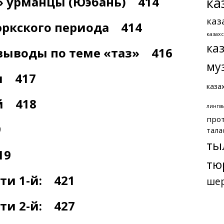
ка
 урманцы (Юэбань) 414
каз
юркского периода 414
казах
ка
выводы по теме «таз» 416
му
я 417
каза
й 418
лингв
про
9
тала
ты
19
тю
ти 1-й: 421
ше
ти 2-й: 427