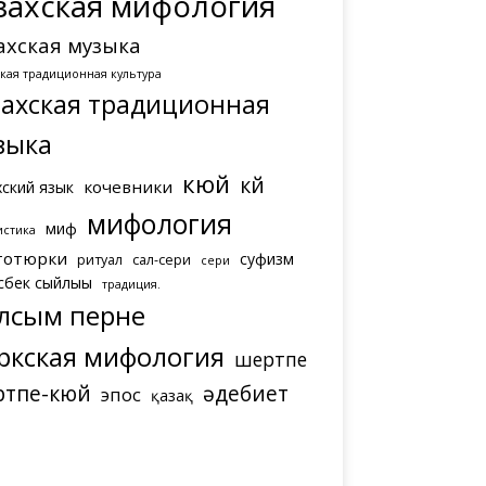
захская мифология
ахская музыка
ская традиционная культура
захская традиционная
зыка
кюй
күй
кочевники
хский язык
мифология
миф
истика
тотюрки
суфизм
ритуал
сал-сери
сери
сбек сыйлығы
традиция.
лсым перне
ркская мифология
шертпе
ртпе-кюй
әдебиет
эпос
қазақ