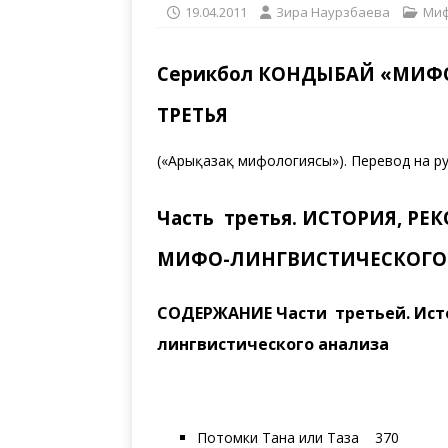
19.04.2011
Зира Наурзбаева
Миф
Серикбол КОНДЫБАЙ «МИФО
ТРЕТЬЯ
(«Арғықазақ мифологиясы»). Перевод на 
Часть третья. ИСТОРИЯ, РЕ
МИФО-ЛИНГВИСТИЧЕСКОГО
СОДЕРЖАНИЕ Части третьей. Исто
лингвистического анализа
Потомки Тана или Таза 370