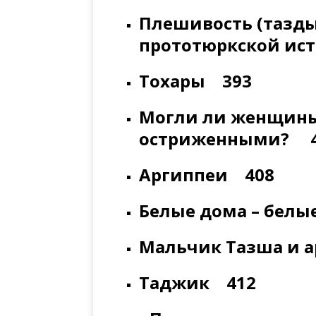
Плешивость (тазды
прототюркской ис
Тохары 393
Могли ли женщины
остриженными? 
Аргиппеи 408
Белые дома – бел
Мальчик Тазша и 
Таджик 412