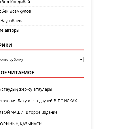
кбол Кондыбай
сбек Әсемқұлов
 Наурзбаева
ие авторы
РИКИ
ОЕ ЧИТАЕМОЕ
ыстаудың жер-су атаулары
лючения Бату и его друзей В ПОИСКАХ
ТОЙ ЧАШИ. Второе издание
ТОРЫНЫҢ ҚАЗЫНАСЫ