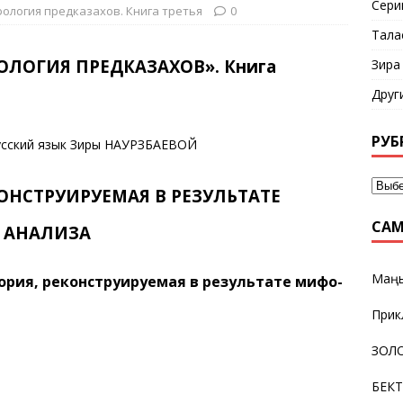
Сери
ология предказахов. Книга третья
0
Тала
ЛОГИЯ ПРЕДКАЗАХОВ». Книга
Зира
Друг
РУБ
русский язык Зиры НАУРЗБАЕВОЙ
КОНСТРУИРУЕМАЯ В РЕЗУЛЬТАТЕ
САМ
 АНАЛИЗА
Маңғ
рия, реконструируемая в результате мифо-
Прик
ЗОЛО
БЕК