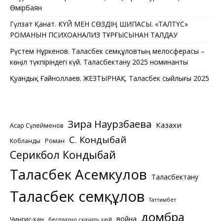
Өмірбаян
Гүлзат Қанат. КҮЙ МЕН СӨЗДІҢ ШИПАСЫ. «ТАЛТҮС»
РОМАНЫН ПСИХОАНАЛИЗ ТҰРҒЫСЫНАН ТАЛДАУ
Рүстем Нұркенов. Таласбек Әсемқұловтың мелосферасы –
көңіл түкпіріндегі күй. Таласбектану 2025 номинанты
Қуандық Ғайноллаев. ЖЕЗТЫРНАҚ. Таласбек сыйлығы 2025
Зира Наурзбаева
Казахи
Асқар Сүлейменов
С. Кондыбай
Кобланды
Роман
Серикбол Кондыбай
Таласбек Асемкулов
Таласбектану
Таласбек Әсемқұлов
Таттимбет
домбра
война
Чингис-хан
бесплатно скачать кюй