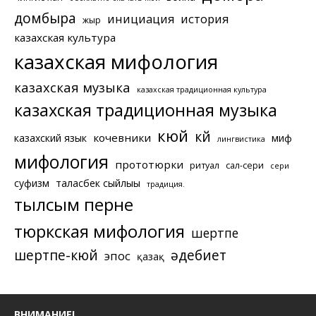
домбыра
инициация
история
жыр
казахская культура
казахская мифология
казахская музыка
казахская традиционная культура
казахская традиционная музыка
кюй
күй
кочевники
казахский язык
миф
лингвистика
мифология
прототюрки
ритуал
сал-сери
сери
суфизм
таласбек сыйлығы
традиция.
тылсым перне
тюркская мифология
шертпе
шертпе-кюй
әдебиет
эпос
қазақ
ВНИМАНИЕ!