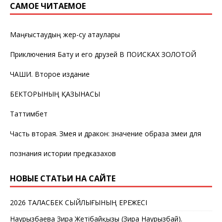
САМОЕ ЧИТАЕМОЕ
Маңғыстаудың жер-су атаулары
Приключения Бату и его друзей В ПОИСКАХ ЗОЛОТОЙ
ЧАШИ. Второе издание
БЕКТОРЫНЫҢ ҚАЗЫНАСЫ
Таттимбет
Часть вторая. Змея и дракон: значение образа змеи для
познания истории предказахов
НОВЫЕ СТАТЬИ НА САЙТЕ
2026 ТАЛАСБЕК СЫЙЛЫҒЫНЫҢ ЕРЕЖЕСІ
Наурызбаева Зира Жетібайқызы (Зира Наурызбай).