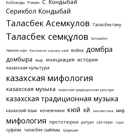
С. Кондыбай
Кобланды
Роман
Серикбол Кондыбай
Таласбек Асемкулов
Таласбектану
Таласбек Әсемқұлов
Таттимбет
домбра
война
Чингис-хан
бесплатно скачать кюй
домбыра
инициация
история
жыр
казахская культура
казахская мифология
казахская музыка
казахская традиционная культура
казахская традиционная музыка
кюй
күй
кочевники
казахский язык
миф
лингвистика
мифология
прототюрки
ритуал
сал-сери
сери
суфизм
таласбек сыйлығы
традиция.