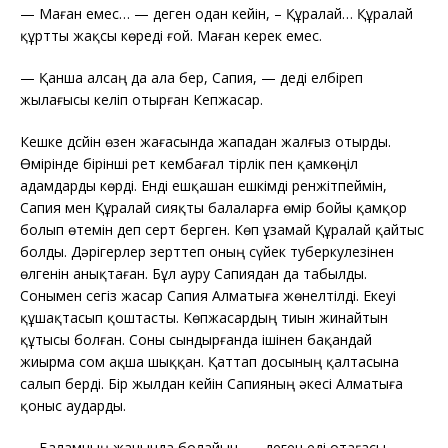
—
Маған емес… — деген одан кейін, – Құралай… Құралай
құртты жақсы көреді ғой. Маған керек емес.
—
Қанша алсаң да ала бер, Сапия, — деді елбіреп
жылағысы келіп отырған Кепжасар.
Кешке дсйін өзен жағасында жападан жалғыз отырды.
Өмірінде бірінші рет кембағал тірлік пен қамкөңіл
адамдарды көрді. Енді ешқашан ешкімді ренжітпеймін,
Сапия мен Құралай сияқты балаларға өмір бойы қамқор
болып өтемін деп серт берген. Көп ұзамай Құралай қайтыс
болды. Дәрігерлер зерттеп оның сүйек туберкулезінен
өлгенін анықтаған. Бұл ауру Сапиядан да табылды.
Сонымен сегіз жасар Сапия Алматыға жөнелтілді. Екеуі
құшақтасып қоштасты. Көпжасардың тиын жинайтын
құтысы болған. Соны сындырғанда ішінен бақандай
жиырма сом ақша шыққан. Қаттап досының қалтасына
салып берді. Бір жылдан кейін Сапияның әкесі Алматыға
қоныс аударды.
—
Баламның жанында болайын, — деген еді отағасы