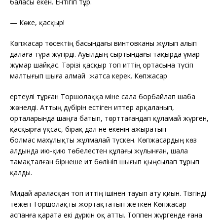
баласы екен. Ентігіп тұр.
—
Көке, қасқыр!
Көпжасар төсектің басындағы винтовканы жұлып алып
далаға тұра жүгірді. Ауылдың сыртындағы тақырда ұмар-
жұмар шайқас. Тәрізі қасқыр топ иттің ортасына түсіп
малтығып шыға алмай жатса керек. Көпжасар
ертеулі тұрған Торшолаққа міне сала борбайлап шаба
жөнелді. Аттың дүбірін естіген иттер арқаланып,
орталарында шаңға батып, төрттағандап құламай жүрген,
қасқырға ұқсас, бірақ дәл не екенін ажыратып
болмас махұлықты жұлмалай түскен. Көпжасардың көз
алдында ию-қию төбелестен құлағы жүлынған, шала
тамақталған бірнеше ит бөлініп шығып қыңсылап тұрып
қалды.
Мидай араласқан топ иттің ішінен тауып ату қиын. Тізгінді
тежеп Торшолақты жортақтатып жеткен Көпжасар
аспанға қарата екі дүркін оқ атты. Топпен жүргенде ғана