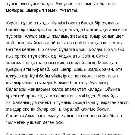
тұрып ауыз үйге барды. Өлеусіреген шамның білтесін
молырақ шығарып темекі тұтатты.
Күрсініп ұзақ отырды. Күндізгі оқиға басқа бір оқиғаны,
бағзы бір заманда, балалық шағында болған оқиғаны еске
түсірген. Алпыс екінші жылдың жазы еді. Қиыр қонып шет
жайлаған ағайынның айналып өз өрісін тапқан кезі. Арғы
беттен келген, бір семья бұларға көрші болды. Бір ұл, бір
қыз ерткен тұл еркек еді. Ұлдың аты Сапия. Сүтке
жарымаған қатпа қозы сияқты шидей арық. Момақан.
Қыздың аты Құралай. Көзі шегір. Шашы жалбыраған, өте
әлжуаз еді. Күні бойы үйдің іргесінен көрпе төсеп алып
қыздырынып отырады. Бірімен бірі тату. Ауылдың
балалары жандарына келсе апалақтап қалады. Ойынға
үркектей араласады. Ал өздері ешкімді іздеп бармайды.
Екі баланың да сүйектің сұмдық сырқатына ұшыраған зағип
жандар екенін бұлар кейін, Құралай қайтыс болып,
Сапияны Алматыға емдеуге алып кеткеннен кейін білген.
“Білмеген у ішеді“ деген осы.
Бірде терезенің алдында сабақ оқып отырған Көпжасар