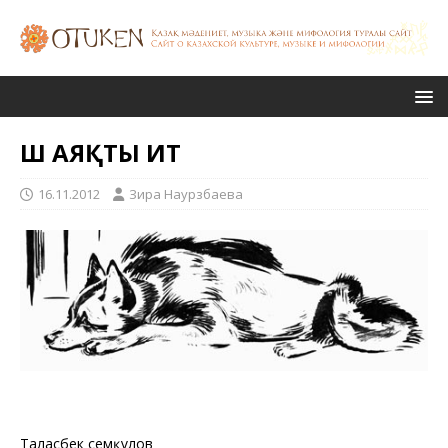
ҮШ АЯҚТЫ ИТ
16.11.2012
Зира Наурзбаева
Таласбек Әсемқұлов