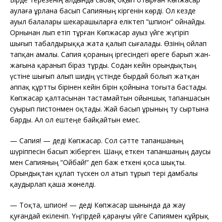
аулаға ұрлана басып Сапияның кіргенін көрді. Ол кезде
ауыл балалары шекарашыларға еліктеп “шпион“ ойнайды.
Орнынан лып етіп тұрған Көпжасар ауыз үйге жүгіріп
шығып табалдырыққа жата қалып сығалады. Өзінің ойлап
тапқан амалы. Сапия қораның іргесіндегі өреге барып жан-
жағына қаранып біраз тұрды. Содан кейін орындықтың
үстіне шығып алып шидің үстінде бырдай болып жатқан
аппақ құртты бірінен кейін бірін қойнына тоғыта бастады.
Көпжасар қалтасынан тастамайтын ойыншық тапаншасын
суырып пистонмен оқтады. Жай басып ұрының ту сыртына
барды. Ал ол ештеңе байқайтын емес.
—
Сапия! — деді Көпжасар. Сол сәтте тапаншаның
шүріппесін басып жіберген. Шаңқ еткен тапаншаның даусы
мен Сапияның “Ойбай!“ деп баж еткені қоса шықты.
Орындықтан құлап түскен ол атып тұрып тері дамбалы
қаудырлап қаша жөнелді.
—
Тоқта, шпион! — деді Көпжасар шынында да жау
қуғандай екіленіп. Үңгірдей қараңғы үйге Сапиямен құйрық