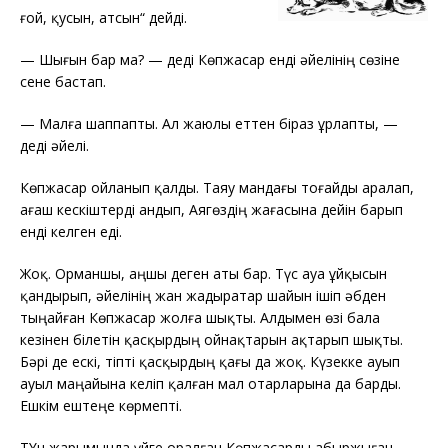
ғой, қусын, атсын“ дейді.
—
Шығын бар ма? — деді Көпжасар енді әйелінің сөзіне
сене бастап.
—
Малға шаппапты. Ал жаюлы еттен біраз ұрлапты, —
деді әйелі.
Көпжасар ойланып қалды. Таяу мандағы тоғайды аралап,
ағаш кескіштерді андып, Аягөздің жағасына дейін барып
енді келген еді.
Жоқ. Орманшы, аңшы деген аты бар. Түс ауа ұйқысын
қандырып, әйелінің жан жадыратар шайын ішіп әбден
тыңайған Көпжасар жолға шықты. Алдымен өзі бала
кезінен білетін қасқырдың ойнақтарын ақтарып шықты.
Бәрі де ескі, тіпті қасқырдың қағы да жоқ. Күзекке ауып
ауыл маңайына келіп қалған мал отарларына да барды.
Ешкім ештеңе көрмепті.
ТҮн жарымында үйге оралған Көпжасарды абыржыған