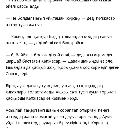
әйелі қарсы алды.
—
Не болды? Неғып ұйқтамай жүрсің? — деді Көпжасар
аттан түсіп жатып.
—
Көкесі, әлгі қасқыр біздің тошаладан қойдың санын
алып кетті, — деді әйелі көзі бақырайып.
— Әй, байбіше, бос сөзді қой енді, — деді осы әңгімеден
шаршай бастаған Көпжасар. — Давай шайыңды әзірле.
Ешқандай да қасқыр жоқ. “Қорыққанға қос көрінеді“ деген.
Соның кері.
Бірақ ауылдағы гу-гу әңгіме, үш аяқты қасқырдың
хикаялары толастамады. Ақыры сәті түсіп ауыл торыған
қасқырды Көпжасар өз көзімен көрді.
Асықпай таңертеңгі шайын сораптап отырған. Кенет
иттердің жапатармағай үрген дауыстары естілді. Ауыз
үйдегі шелектерді аударып біреу кіріп келді. Көршінің