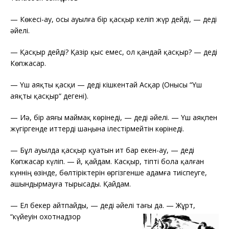
—
Көкесі-ау, осы ауылға бір қасқыр келіп жүр дейді, — деді
әйелі.
—
Қасқыр дейді? Қазір қыс емес, ол қандай қасқыр? — деді
Көпжасар.
—
Үш аяқты қасқи — деді кішкентай Асқар (Онысы “Үш
аяқты қасқыр“ дегені).
—
Иә, бір аяғы маймақ көрінеді, — деді әйелі. — Үш аяқпен
жүгіргенде иттерді шаңына ілестірмейтін көрінеді.
—
Бұл ауылда қасқыр қуатын ит бар екен-ау, — деді
Көпжасар күліп. — Әй, қайдам. Касқыр, тіпті бола қалған
күннің өзінде, бөлтіріктерін өргізгенше адамға тиіспеуге,
ашындырмауға тырысады. Қайдам.
—
Ел бекер айтпайды, — деді әйелі тағы да. — Жұрт,
“күйеуін охотнадзор