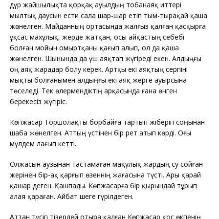
дүр жайшылықта қорқақ ауылдың тобанаяқ иттері
мылтық даусын ести сала шар-шар етіп тым-тырақай қаша
жөнелген. Майданның ортасында жалғыз қалған қасқырға
ұқсас махұлық, жерде жатқан, осы айқастың себебі
болған мойын омыртқаны қағып алып, ол да қаша
жөнелген. Шынында да үш аяқтап жүгіреді екен. Алдыңғы
оң аяқ жарадар болу керек. Артқы екі аяқтың серпіні
мықты болғанымен алдыңғы екі аяқ жерге ауырсына
төселеді. Тек өлермендіктің арқасында ғана өнген
берекесіз жүгіріс.
Көпжасар Торшолақты борбайға тартып жіберіп соңынан
шаба жөнелген. Аттың үстінен бір рет атып көрді. Оғы
мүлдем лағып кетті.
Олжасын аузынан тастамаған мақұлық жардың су сойған
жерінен бір-ақ қарғып өзеннің жағасына түсті. Ары қарай
қашар деген. Қашпады. Көпжасарға бір қырындай тұрып
алая қараған. Айбат шеге гүрілдеген.
Аттан түсіп тізерлей отыра қалған Көпжасар қос өкпенің