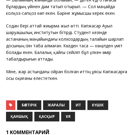
бұлардың үйінен дәм татып отырып. — Сол маңайда
колқоз-сапқоз көп екен. Бәріне жұмысшы керек екен.
Содан бері аттай жиырма жыл өтті. Көпжасар Ауыл
шаруашылық институтын бітірді. Студент кезінде
астананың маңайындағы колхоздардың талайын шарлап
досының ізін таба алмаған. Көзден таса — көңілден үміт
болады екен. Балалық қайғы сейіліп бұл үлкен өмір
табалдырығын аттады.
Міне, жар астындағы ойран болған иттің ұясы Көпжасарға
осы оқиғаны елестеткен.
БӨЛТІРІК
ЖАРАЛЫ
ИТ
КҮШІК
ҚАНШЫҚ
ҚАСҚЫР
ҰЯ
1 KОММЕНТАРИЙ