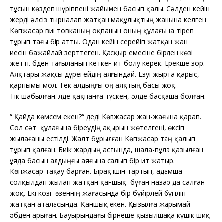
тұсын көздеп шүріппені жайымен басып қалы. Сәлден кейін
жерді әлсіз тырналап жатқан мақұлықтың жанына келген
Көпжасар винтовканың оқпанын оның құлағына тіреп
тұрып тағы бір атты. Одан кейін серейіп жатқан жан
иесін бажайлай зерттеген. Қасқыр емесіне бірден көзі
жетті. Әбден тағыланып кеткен ит болу керек. Ерекше зор.
Аяқтары жақсы дүрегейдің аяғындай. Езуі жырта қарыс,
қарпымы мол. Тек алдыңғы оң аяқтың басы жоқ.
Тік шабылған. Әлде қақпанға түскен, әлде басқаша болған.
“ Қайда көмсем екен?“ деді Көпжасар жан-жағына қарап.
Сол сәт құлағына біреудің ақырын жөтелгені, өксіп
жылағаны естілді. Жалт бұрылған Көпжасар таң қалып
тұрып қалған. Биік жардың астында, шала-пұла қазылған
ұяда басын алдыңғы аяғына салып бір ит жатыр.
Көпжасар тақау барған. Бірақ ішін тартып, адамша
солқылдап жылап жатқан қаншық бұған назар да салған
жоқ. Екі козі өзеннің жағасында бір бүйірлей бүгіліп
жатқан аталасында. Қаншық екен. Қызылға жарымай
әбден арыған. Бауырындағы бірнеше қызылшақа күшік шиқ-