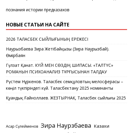
познания истории предказахов
НОВЫЕ СТАТЬИ НА САЙТЕ
2026 ТАЛАСБЕК СЫЙЛЫҒЫНЫҢ ЕРЕЖЕСІ
Наурызбаева Зира Жетібайқызы (Зира Наурызбай).
Өмірбаян
Гүлзат Қанат. КҮЙ МЕН СӨЗДІҢ ШИПАСЫ. «ТАЛТҮС»
РОМАНЫН ПСИХОАНАЛИЗ ТҰРҒЫСЫНАН ТАЛДАУ
Рүстем Нұркенов. Таласбек Әсемқұловтың мелосферасы –
көңіл түкпіріндегі күй. Таласбектану 2025 номинанты
Қуандық Ғайноллаев. ЖЕЗТЫРНАҚ. Таласбек сыйлығы 2025
Зира Наурзбаева
Казахи
Асқар Сүлейменов