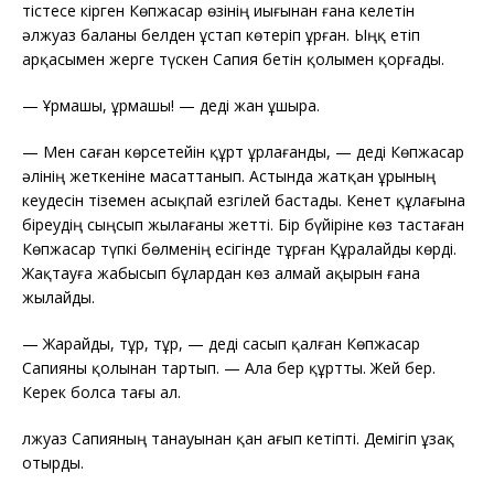
тістесе кірген Көпжасар өзінің иығынан ғана келетін
әлжуаз баланы белден ұстап көтеріп ұрған. Ыңқ етіп
арқасымен жерге түскен Сапия бетін қолымен қорғады.
—
Ұрмашы, ұрмашы! — деді жан ұшыра.
—
Мен саған көрсетейін құрт ұрлағанды, — деді Көпжасар
әлінің жеткеніне масаттанып. Астында жатқан ұрының
кеудесін тіземен асықпай езгілей бастады. Кенет құлағына
біреудің сыңсып жылағаны жетті. Бір бүйіріне көз тастаған
Көпжасар түпкі бөлменің есігінде тұрған Құралайды көрді.
Жақтауға жабысып бұлардан көз алмай ақырын ғана
жылайды.
—
Жарайды, тұр, тұр, — деді сасып қалған Көпжасар
Сапияны қолынан тартып. — Ала бер құртты. Жей бер.
Керек болса тағы ал.
Әлжуаз Сапияның танауынан қан ағып кетіпті. Демігіп ұзақ
отырды.