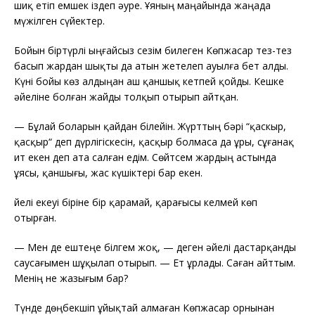
шиқ етіп емшек іздеп әуре. Ұяның маңайында жаңада
мүжілген сүйектер.
Бойын біртүрлі ыңғайсыз сезім билеген Көпжасар тез-тез
басып жардан шықты да атын жетелеп ауылға бет алды.
Күні бойы көз алдыңан аш қаншық кетпей қойды. Кешке
әйеліне болған жайды толқып отырып айтқан.
—
Бұлай боларын қайдан білейін. Жүрттың бәрі “қаскыр,
қасқыр“ деп дүрлігіскесін, қасқыр болмаса да ұры, сұғанақ
ит екен деп ата салған едім. Сөйтсем жардың астында
ұясы, қаншығы, жас күшіктері бар екен.
Әйелі екеуі біріне бір қарамай, қарағысы келмей көп
отырған.
—
Мен де ештеңе білгем жоқ, — деген әйелі дастарқанды
саусағымен шұқылап отырып. — Ет ұрлады. Саған айттым.
Менің не жазығым бар?
Түнде дөңбекшіп ұйықтай алмаған Көпжасар орнынан