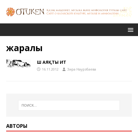
жаралы
ҮШ АЯҚТЫ ИТ
16.11.2012
Зира Наурзбаева
АВТОРЫ