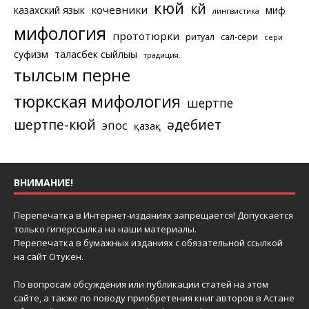
кюй
күй
кочевники
казахский язык
миф
лингвистика
мифология
прототюрки
ритуал
сал-сери
сери
суфизм
таласбек сыйлығы
традиция.
тылсым перне
тюркская мифология
шертпе
шертпе-кюй
әдебиет
эпос
қазақ
ВНИМАНИЕ!
Перепечатка в Интернет-изданиях запрещается! Допускается
только гиперссылка на наши материалы.
Перепечатка в бумажных изданиях с обязательной ссылкой
на сайт Отукен.
По вопросам обсуждения или публикации статей на этом
сайте, а также по поводу приобретения книг авторов в Астане