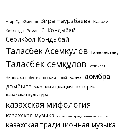
Зира Наурзбаева
Казахи
Асқар Сүлейменов
С. Кондыбай
Кобланды
Роман
Серикбол Кондыбай
Таласбек Асемкулов
Таласбектану
Таласбек Әсемқұлов
Таттимбет
домбра
война
Чингис-хан
бесплатно скачать кюй
домбыра
инициация
история
жыр
казахская культура
казахская мифология
казахская музыка
казахская традиционная культура
казахская традиционная музыка