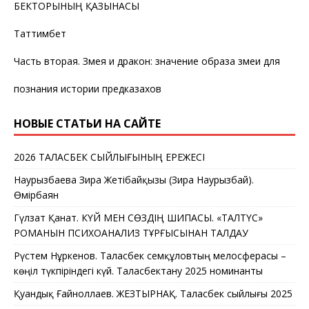
БЕКТОРЫНЫҢ ҚАЗЫНАСЫ
Таттимбет
Часть вторая. Змея и дракон: значение образа змеи для
познания истории предказахов
НОВЫЕ СТАТЬИ НА САЙТЕ
2026 ТАЛАСБЕК СЫЙЛЫҒЫНЫҢ ЕРЕЖЕСІ
Наурызбаева Зира Жетібайқызы (Зира Наурызбай).
Өмірбаян
Гүлзат Қанат. КҮЙ МЕН СӨЗДІҢ ШИПАСЫ. «ТАЛТҮС»
РОМАНЫН ПСИХОАНАЛИЗ ТҰРҒЫСЫНАН ТАЛДАУ
Рүстем Нұркенов. Таласбек Әсемқұловтың мелосферасы –
көңіл түкпіріндегі күй. Таласбектану 2025 номинанты
Қуандық Ғайноллаев. ЖЕЗТЫРНАҚ. Таласбек сыйлығы 2025