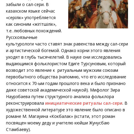
забыли о сал-сери. В
казахском языке сейчас
«серілік» употребляется
как синоним «жігітшілік»,
т.е. любовных похождений.
Русскоязычные
культурологи часто ставят знак равенства между сал-сери
и артистической богемой. Однако корни этого явления
уходят в глубь тысячелетий. В науке они исследовались
выдающимся фольклористом Едиге Турсуновым, который
возводит это явление к ритуальным мужским союзам
первобытного общества (напомню, что его исследование
относится к 70-ым годам прошлого века и было признано
даже советской академической наукой). Мифолог Зира
Наурзбаева путем структурного анализа фольклора
реконструировала
инициатические ритуалы сал-сери
. В
художественной литературе это явление было описано в
романе М. Магауина «Кокбалак» (кстати, этот роман
посвящен моему деду и учителю кюйши Жунусбаю
Стамбаеву).