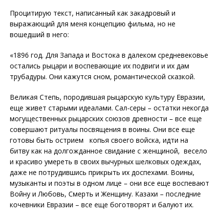
Процитирую текст, написанный как закадровый и
выражающий для меня концепцию фильма, но не
вошедший в него:
«1896 год. Для Запада и Востока в далеком средневековье
остались рыцари и воспевающие их подвиги и их дам
трубадуры. Они кажутся сном, романтической сказкой.
Великая Степь, породившая рыцарскую культуру Евразии,
еще живет старыми идеалами. Сал-серы – остатки некогда
могущественных рыцарских союзов древности – все еще
совершают ритуалы посвящения в воины. Они все еще
готовы быть острием копья своего войска, идти на
битву как на долгожданное свидание с женщиной, весело
и красиво умереть в своих вычурных шелковых одеждах,
даже не потрудившись прикрыть их доспехами. Воины,
музыканты и поэты в одном лице – они все еще воспевают
Войну и Любовь, Смерть и Женщину. Казахи – последние
кочевники Евразии – все еще боготворят и балуют их.