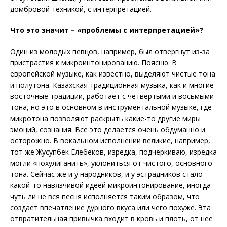
домбровой техникой, с интерпретацией.
Что это значит – «проблемы с интерпретацией»?
Один из молодых певцов, например, был отвергнут из-за
пристрастия к микроинтонированию. Поясню. В
европейской музыке, как известно, выделяют чистые тона
и полутона. Казахская традиционная музыка, как и многие
восточные традиции, работает с четвертыми и восьмыми
тона, но это в основном в инструментальной музыке, где
микротона позволяют раскрыть какие-то другие миры
эмоций, сознания. Все это делается очень обдуманно и
осторожно. В вокальном исполнении великие, например,
тот же Жусупбек Елебеков, изредка, подчеркиваю, изредка
могли «похулиганить», уклониться от чистого, основного
тона. Сейчас же и у народников, и у эстрадников стало
какой-то навязчивой идеей микроинтонирование, иногда
чуть ли не вся песня исполняется таким образом, что
создает впечатление дурного вкуса или чего похуже. Эта
отвратительная привычка входит в кровь и плоть, от нее