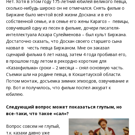
Нет. Хотя в этом году 175-летний юбилей великого певца,
сколько-нибудь широко он не отмечался. Снять фильм о
Биржане было мечтой всей жизни Досхана: и в его
собственной семье, и в семье его жены Карагоз – певицы,
озвучившей одну из песен в фильме, дочери писателя-
интеллектуала Аскара Сулейменова – был культ Биржана.
Достаточно сказать, что Досхан своего старшего сына
назвал в честь певца Биржаном. Мне он заказал
сценарий фильма 6 лет назад, затем 4 года пробивал его,
в прошлом году летом в рекордно короткие для
«Казахфильма» сроки – 2 месяца – снял основную часть.
Съемки шли на родине певца, в Кокшетауской области.
Потом монтаж, досъемка зимних эпизодов, озвучивание и
пр. Вот и получилось, что фильм поспел аккурат к
юбилею.
Следующий вопрос может показаться глупым, но
все-таки, что такое «сал»?
Вопрос совсем не глупый,
т.к. казахи давно уже