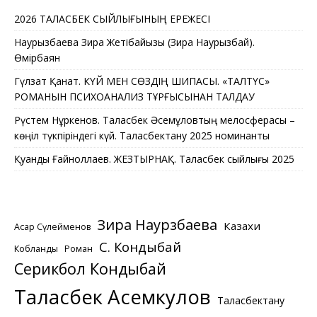
2026 ТАЛАСБЕК СЫЙЛЫҒЫНЫҢ ЕРЕЖЕСІ
Наурызбаева Зира Жетібайқызы (Зира Наурызбай).
Өмірбаян
Гүлзат Қанат. КҮЙ МЕН СӨЗДІҢ ШИПАСЫ. «ТАЛТҮС»
РОМАНЫН ПСИХОАНАЛИЗ ТҰРҒЫСЫНАН ТАЛДАУ
Рүстем Нұркенов. Таласбек Әсемқұловтың мелосферасы –
көңіл түкпіріндегі күй. Таласбектану 2025 номинанты
Қуандық Ғайноллаев. ЖЕЗТЫРНАҚ. Таласбек сыйлығы 2025
Зира Наурзбаева
Казахи
Асқар Сүлейменов
С. Кондыбай
Кобланды
Роман
Серикбол Кондыбай
Таласбек Асемкулов
Таласбектану