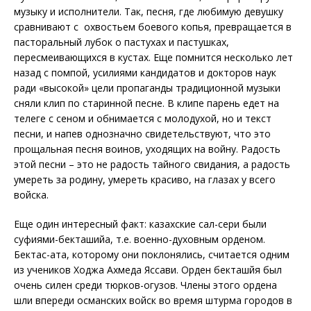
музыку и исполнители. Так, песня, где любимую девушку
сравнивают с охвостьем боевого копья, превращается в
пасторальный лубок о пастухах и пастушках,
пересмеивающихся в кустах. Еще помнится несколько лет
назад с помпой, усилиями кандидатов и докторов наук
ради «высокой» цели пропаганды традиционной музыки
сняли клип по старинной песне. В клипе парень едет на
телеге с сеном и обнимается с молодухой, но и текст
песни, и напев однозначно свидетельствуют, что это
прощальная песня воинов, уходящих на войну. Радость
этой песни – это не радость тайного свидания, а радость
умереть за родину, умереть красиво, на глазах у всего
войска.
Еще один интересный факт: казахские сал-сери были
суфиями-бекташийа, т.е. военно-духовным орденом.
Бектас-ата, которому они поклонялись, считается одним
из учеников Ходжа Ахмеда Яссави. Орден бекташйя был
очень силен среди тюрков-огузов. Члены этого ордена
шли впереди османских войск во время штурма городов в