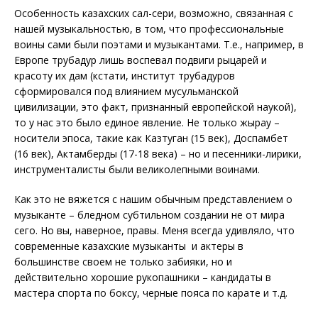
Особенность казахских сал-сери, возможно, связанная с
нашей музыкальностью, в том, что профессиональные
воины сами были поэтами и музыкантами. Т.е., например, в
Европе трубадур лишь воспевал подвиги рыцарей и
красоту их дам (кстати, институт трубадуров
сформировался под влиянием мусульманской
цивилизации, это факт, признанный европейской наукой),
то у нас это было единое явление. Не только жырау –
носители эпоса, такие как Казтуган (15 век), Доспамбет
(16 век), Актамберды (17-18 века) – но и песенники-лирики,
инструменталисты были великолепными воинами.
Как это не вяжется с нашим обычным представлением о
музыканте – бледном субтильном создании не от мира
сего. Но вы, наверное, правы. Меня всегда удивляло, что
современные казахские музыканты и актеры в
большинстве своем не только забияки, но и
действительно хорошие рукопашники – кандидаты в
мастера спорта по боксу, черные пояса по карате и т.д.