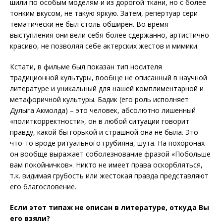
шили по особым моделям и из дорогой ткани, но с более
тонким вкусом, не такую яркую. Затем, репертуар сери
тематически не был столь обширен. Во время
выступления они вели себя более сдержанно, артистично
красиво, не позволяя себе актерских жестов и мимики.
Кстати, в фильме был показан тип носителя
традиционной культуры, вообще не описанный в научной
литературе и уникальный для нашей комплиментарной и
метафоричной культуры. Бадик (его роль исполняет
Дулыга Акмолда) – это человек, абсолютно лишенный
«политкорректности», он в любой ситуации говорит
правду, какой бы горькой и страшной она не была. Это
что-то вроде ритуального грубияна, шута. На похоронах
он вообще выражает соболезнование фразой «Побольше
вам покойничков». Никто не имеет права оскорбляться,
т.к. видимая грубость или жестокая правда представляют
его благословение.
Если этот типаж не описан в литературе, откуда Вы
его взяли?