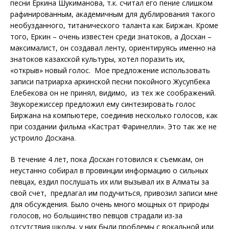
песни Еркина Шукиманова, т.к. считал его пение слишком
рафинированным, академичным для дублирования такого
необузданного, титанического таланта как Биржан. Кроме
того, Еркин – очень известен среди знатоков, а Досхан –
максималист, он создавал ленту, ориентируясь именно на
знатоков казахской культуры, хотел поразить их,
«открыв» новый голос. Мое предложение использовать
записи патриарха аркинской песни покойного Жусупбека
Елебекова он не принял, видимо, из тех же соображений.
Звукорежиссер предложил ему синтезировать голос
Биржана на компьютере, соединив несколько голосов, как
при создании фильма «Кастрат Фаринелли». Это так же не
устроило Досхана.
В течение 4 лет, пока Досхан готовился к съемкам, он
неустанно собирал в провинции информацию о сильных
певцах, ездил послушать их или вызывал их в Алматы за
свой счет, предлагал им подучиться, привозил записи мне
для обсуждения. Было очень много мощных от природы
голосов, но большинство певцов страдали из-за
отсутствия школы, у них были проблемы с вокальной или