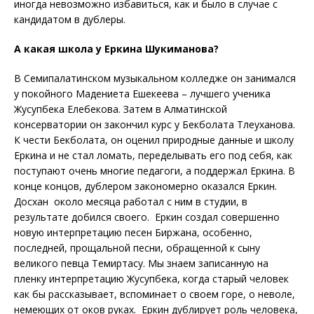
иногда невозможно избавиться, как и было в случае с
кандидатом в дублеры.
А какая школа у Еркина Шукиманова?
В Семипалатинском музыкальном колледже он занимался
у покойного Мадениета Ешекеева – лучшего ученика
Жусупбека Елебекова. Затем в Алматинской
консерватории он закончил курс у Бекболата Тлеуханова.
К чести Бекболата, он оценил природные данные и школу
Еркина и не стал ломать, переделывать его под себя, как
поступают очень многие педагоги, а поддержал Еркина. В
конце концов, дублером закономерно оказался Еркин.
Досхан около месяца работал с ним в студии, в
результате добился своего. Еркин создал совершенно
новую интерпретацию песен Биржана, особенно,
последней, прощальной песни, обращенной к сыну
великого певца Темиртасу. Мы знаем записанную на
пленку интерпретацию Жусупбека, когда старый человек
как бы рассказывает, вспоминает о своем горе, о неволе,
немеющих от оков руках. Еркин дублирует роль человека,