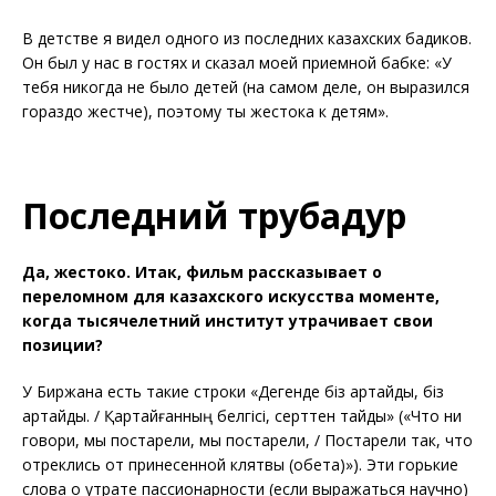
В детстве я видел одного из последних казахских бадиков.
Он был у нас в гостях и сказал моей приемной бабке: «У
тебя никогда не было детей (на самом деле, он выразился
гораздо жестче), поэтому ты жестока к детям».
Последний трубадур
Да, жестоко. Итак, фильм рассказывает о
переломном для казахского искусства моменте,
когда тысячелетний институт утрачивает свои
позиции?
У Биржана есть такие строки «Дегенде біз қартайдық, біз
қартайдық. / Қартайғанның белгісі, серттен тайдық» («Что ни
говори, мы постарели, мы постарели, / Постарели так, что
отреклись от принесенной клятвы (обета)»). Эти горькие
слова о утрате пассионарности (если выражаться научно)