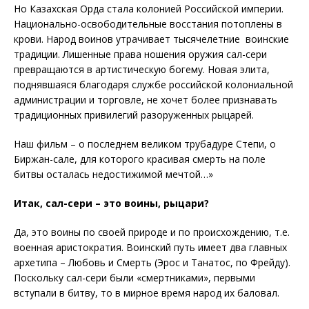
Но Казахская Орда стала колонией Российской империи.
Национально-освободительные восстания потоплены в
крови. Народ воинов утрачивает тысячелетние воинские
традиции. Лишенные права ношения оружия сал-сери
превращаются в артистическую богему. Новая элита,
поднявшаяся благодаря службе российской колониальной
администрации и торговле, не хочет более признавать
традиционных привилегий разоруженных рыцарей.
Наш фильм – о последнем великом трубадуре Степи, о
Биржан-сале, для которого красивая смерть на поле
битвы осталась недостижимой мечтой…»
Итак, сал-сери – это воины, рыцари?
Да, это воины по своей природе и по происхождению, т.е.
военная аристократия. Воинский путь имеет два главных
архетипа – Любовь и Смерть (Эрос и Танатос, по Фрейду).
Поскольку сал-сери были «смертниками», первыми
вступали в битву, то в мирное время народ их баловал.