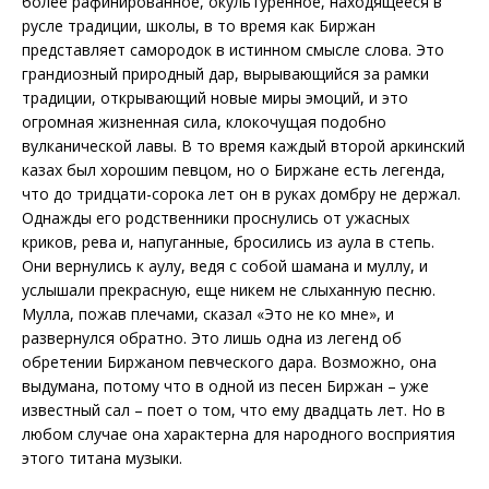
более рафинированное, окультуренное, находящееся в
русле традиции, школы, в то время как Биржан
представляет самородок в истинном смысле слова. Это
грандиозный природный дар, вырывающийся за рамки
традиции, открывающий новые миры эмоций, и это
огромная жизненная сила, клокочущая подобно
вулканической лавы. В то время каждый второй аркинский
казах был хорошим певцом, но о Биржане есть легенда,
что до тридцати-сорока лет он в руках домбру не держал.
Однажды его родственники проснулись от ужасных
криков, рева и, напуганные, бросились из аула в степь.
Они вернулись к аулу, ведя с собой шамана и муллу, и
услышали прекрасную, еще никем не слыханную песню.
Мулла, пожав плечами, сказал «Это не ко мне», и
развернулся обратно. Это лишь одна из легенд об
обретении Биржаном певческого дара. Возможно, она
выдумана, потому что в одной из песен Биржан – уже
известный сал – поет о том, что ему двадцать лет. Но в
любом случае она характерна для народного восприятия
этого титана музыки.