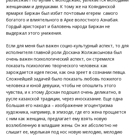
женщинами и девушками. К тому же на Кояндинской
ярмарке Биржан был избит почтовым егерем самого
богатого и влиятельного в Арке волостного Азнабая.
Гордый аристократ и баловень народа Биржан не
выдержал этого унижения.
Если для меня был важен социо-культурный аспект, то для
исполнителя главной роли Досхана Жолжаксынова был
очень важен психологический аспект, он стремился
показать психологию творческого человека: как
зарождается идея песни, как она зреет в сознании певца.
Сложнейшей задачей было показать любовь пожилого
человека и юной девушки, чтобы не опошлить этого
чувства, и к этому Досхан подошел очень деликатно, в
русле казахской традиции, через иносказание. Еще одна
большая его находка – изображение эгоцентризма
художника, например, в эпизоде, где его жена прощается
с ним как женщина, предлагает ему взять новую
возлюбленную в младшие жены. Он же абсолютно не
слышит ее, мурлыкая под нос новую мелодию, мелодию