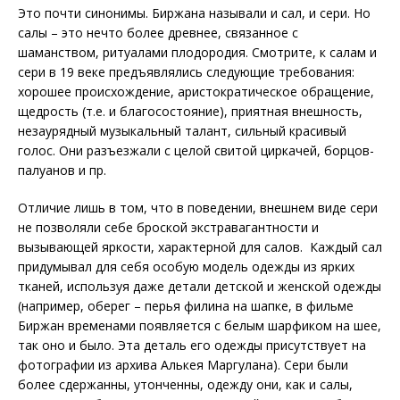
Это почти синонимы. Биржана называли и сал, и сери. Но
салы – это нечто более древнее, связанное с
шаманством, ритуалами плодородия. Смотрите, к салам и
сери в 19 веке предъявлялись следующие требования:
хорошее происхождение, аристократическое обращение,
щедрость (т.е. и благосостояние), приятная внешность,
незаурядный музыкальный талант, сильный красивый
голос. Они разъезжали с целой свитой циркачей, борцов-
палуанов и пр.
Отличие лишь в том, что в поведении, внешнем виде сери
не позволяли себе броской экстравагантности и
вызывающей яркости, характерной для салов. Каждый сал
придумывал для себя особую модель одежды из ярких
тканей, используя даже детали детской и женской одежды
(например, оберег – перья филина на шапке, в фильме
Биржан временами появляется с белым шарфиком на шее,
так оно и было. Эта деталь его одежды присутствует на
фотографии из архива Алькея Маргулана). Сери были
более сдержанны, утонченны, одежду они, как и салы,