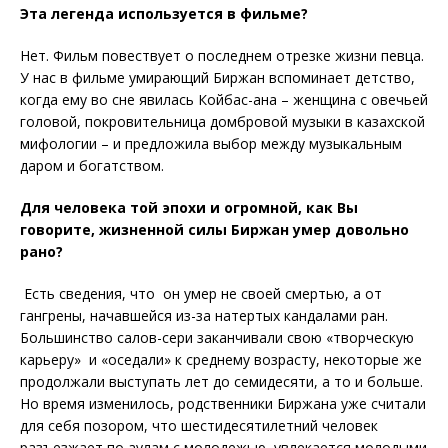
Эта легенда используется в фильме?
Нет. Фильм повествует о последнем отрезке жизни певца.
У нас в фильме умирающий Биржан вспоминает детство,
когда ему во сне явилась Койбас-ана – женщина с овечьей
головой, покровительница домбровой музыки в казахской
мифологии – и предложила выбор между музыкальным
даром и богатством.
Для человека той эпохи и огромной, как Вы
говорите, жизненной силы Биржан умер довольно
рано?
Есть сведения, что он умер не своей смертью, а от
гангрены, начавшейся из-за натертых кандалами ран.
Большинство салов-сери заканчивали свою «творческую
карьеру» и «оседали» к среднему возрасту, некоторые же
продолжали выступать лет до семидесяти, а то и больше.
Но время изменилось, родственники Биржана уже считали
для себя позором, что шестидесятилетний человек
разъезжает по аулам с молодежью, увлекается молодыми