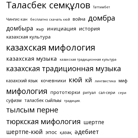
Таласбек Әсемқұлов
Таттимбет
домбра
война
Чингис-хан
бесплатно скачать кюй
домбыра
инициация
история
жыр
казахская культура
казахская мифология
казахская музыка
казахская традиционная культура
казахская традиционная музыка
кюй
күй
кочевники
казахский язык
миф
лингвистика
мифология
прототюрки
ритуал
сал-сери
сери
суфизм
таласбек сыйлығы
традиция.
тылсым перне
тюркская мифология
шертпе
шертпе-кюй
әдебиет
эпос
қазақ