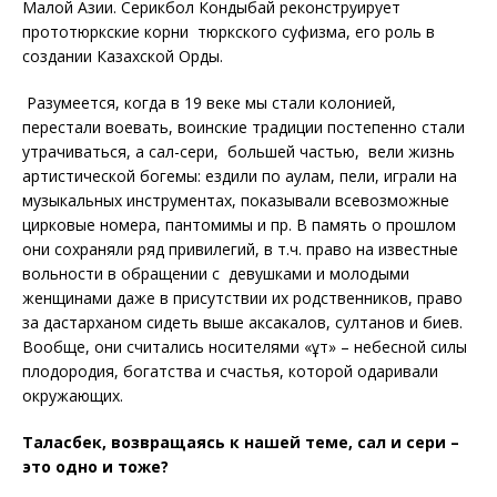
Малой Азии. Серикбол Кондыбай реконструирует
прототюркские корни тюркского суфизма, его роль в
создании Казахской Орды.
Разумеется, когда в 19 веке мы стали колонией,
перестали воевать, воинские традиции постепенно стали
утрачиваться, а сал-сери, большей частью, вели жизнь
артистической богемы: ездили по аулам, пели, играли на
музыкальных инструментах, показывали всевозможные
цирковые номера, пантомимы и пр. В память о прошлом
они сохраняли ряд привилегий, в т.ч. право на известные
вольности в обращении с девушками и молодыми
женщинами даже в присутствии их родственников, право
за дастарханом сидеть выше аксакалов, султанов и биев.
Вообще, они считались носителями «құт» – небесной силы
плодородия, богатства и счастья, которой одаривали
окружающих.
Таласбек, возвращаясь к нашей теме, сал и сери –
это одно и тоже?