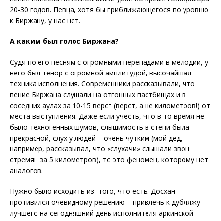
20-30 годов. Певца, хотя бы приближающегося по уровню
к Биржану, у нас нет.
А каким был голос Биржана?
Судя по его песням с огромными перепадами в мелодии, у
него был тенор с огромной амплитудой, высочайшая
техника исполнения. Современники рассказывали, что
пение Биржана слушали на отгонных пастбищах и в
соседних аулах за 10-15 верст (верст, а не километров!) от
места выступления. Даже если учесть, что в то время не
было техногенных шумов, слышимость в степи была
прекрасной, слух у людей – очень чутким (мой дед,
например, рассказывал, что «слухачи» слышали звон
стремян за 5 километров), то это феномен, которому нет
аналогов.
Нужно было исходить из того, что есть. Досхан
противился очевидному решению – привлечь к дубляжу
лучшего на сегодняшний день исполнителя аркинской