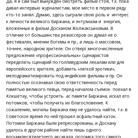
Да, я и сам был вынужден смотреть фильм стоя, т.к. пока
давал интервью журналистам, мое место в первом ряду
кто-то занял. Думаю, здесь сыграли свою роль и интерес
к личности великого Биржана, и энтузиазм и энергия,
вложенные в фильм Досханом Жолжаксыновым. В
отличие от большинства режиссеров он думал не о
фестивалях, мнении богемы и пр., а лишь о массовом,
точнее, народном зрителе. Он отверг многочисленные
предложения «профессиональных» сценаристов
переделать сценарий по голливудским лекалам или для
европейского зрителя, добавить «легкой эротики»,
мелодраматизировать под индийские фильмы и пр. Он
полностью осознавал свою ответственность перед
памятью великого певца, перед началом съемок поехал в
Кокшетау, чтобы устроить ас памяти Биржана, искал его
потомков, чтобы получить их благословение. К
сожалению, могилы Биржана ему не удалось найти, т.к. в
Советское время по ней прошел асфальтный каток.
Потомки Биржана были репрессированы, и Досхану
удалось в другом районе найти лишь одного
восьмидесятилетнего аксакала, потомка того самого