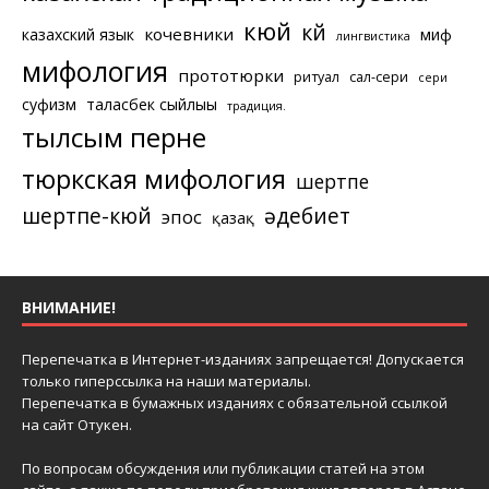
кюй
күй
кочевники
казахский язык
миф
лингвистика
мифология
прототюрки
ритуал
сал-сери
сери
суфизм
таласбек сыйлығы
традиция.
тылсым перне
тюркская мифология
шертпе
шертпе-кюй
әдебиет
эпос
қазақ
ВНИМАНИЕ!
Перепечатка в Интернет-изданиях запрещается! Допускается
только гиперссылка на наши материалы.
Перепечатка в бумажных изданиях с обязательной ссылкой
на сайт Отукен.
По вопросам обсуждения или публикации статей на этом