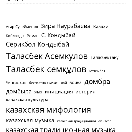
Зира Наурзбаева
Казахи
Асқар Сүлейменов
С. Кондыбай
Кобланды
Роман
Серикбол Кондыбай
Таласбек Асемкулов
Таласбектану
Таласбек Әсемқұлов
Таттимбет
домбра
война
Чингис-хан
бесплатно скачать кюй
домбыра
инициация
история
жыр
казахская культура
казахская мифология
казахская музыка
казахская традиционная культура
казахская традиционная музыка