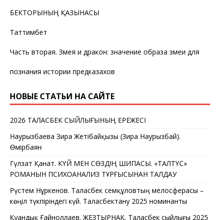
БЕКТОРЫНЫҢ ҚАЗЫНАСЫ
Таттимбет
Часть вторая. Змея и дракон: значение образа змеи для
познания истории предказахов
НОВЫЕ СТАТЬИ НА САЙТЕ
2026 ТАЛАСБЕК СЫЙЛЫҒЫНЫҢ ЕРЕЖЕСІ
Наурызбаева Зира Жетібайқызы (Зира Наурызбай).
Өмірбаян
Гүлзат Қанат. КҮЙ МЕН СӨЗДІҢ ШИПАСЫ. «ТАЛТҮС»
РОМАНЫН ПСИХОАНАЛИЗ ТҰРҒЫСЫНАН ТАЛДАУ
Рүстем Нұркенов. Таласбек Әсемқұловтың мелосферасы –
көңіл түкпіріндегі күй. Таласбектану 2025 номинанты
Қуандық Ғайноллаев. ЖЕЗТЫРНАҚ. Таласбек сыйлығы 2025