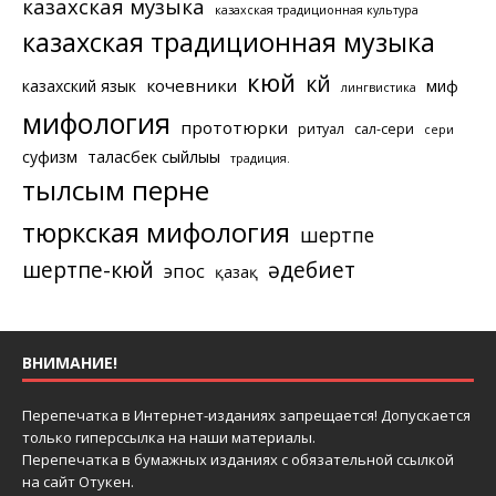
казахская музыка
казахская традиционная культура
казахская традиционная музыка
кюй
күй
кочевники
казахский язык
миф
лингвистика
мифология
прототюрки
ритуал
сал-сери
сери
суфизм
таласбек сыйлығы
традиция.
тылсым перне
тюркская мифология
шертпе
шертпе-кюй
әдебиет
эпос
қазақ
ВНИМАНИЕ!
Перепечатка в Интернет-изданиях запрещается! Допускается
только гиперссылка на наши материалы.
Перепечатка в бумажных изданиях с обязательной ссылкой
на сайт Отукен.