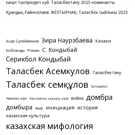
көңіл түкпіріндегі күй. Таласбектану 2025 номинанты
Қуандық Ғайноллаев. ЖЕЗТЫРНАҚ. Таласбек сыйлығы 2025
Зира Наурзбаева
Казахи
Асқар Сүлейменов
С. Кондыбай
Кобланды
Роман
Серикбол Кондыбай
Таласбек Асемкулов
Таласбектану
Таласбек Әсемқұлов
Таттимбет
домбра
война
Чингис-хан
бесплатно скачать кюй
домбыра
инициация
история
жыр
казахская культура
казахская мифология