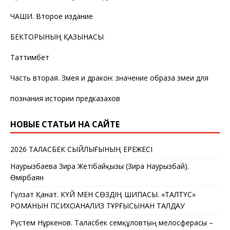
ЧАШИ. Второе издание
БЕКТОРЫНЫҢ ҚАЗЫНАСЫ
Таттимбет
Часть вторая. Змея и дракон: значение образа змеи для
познания истории предказахов
НОВЫЕ СТАТЬИ НА САЙТЕ
2026 ТАЛАСБЕК СЫЙЛЫҒЫНЫҢ ЕРЕЖЕСІ
Наурызбаева Зира Жетібайқызы (Зира Наурызбай).
Өмірбаян
Гүлзат Қанат. КҮЙ МЕН СӨЗДІҢ ШИПАСЫ. «ТАЛТҮС»
РОМАНЫН ПСИХОАНАЛИЗ ТҰРҒЫСЫНАН ТАЛДАУ
Рүстем Нұркенов. Таласбек Әсемқұловтың мелосферасы –