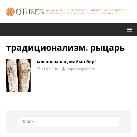
традиционализм. рыцарь
Қылышымның майын бер!
11.07.2010
Зира Наурзбаева