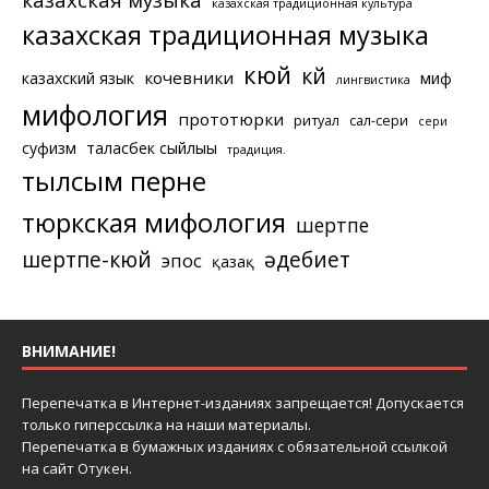
казахская традиционная культура
казахская традиционная музыка
кюй
күй
кочевники
казахский язык
миф
лингвистика
мифология
прототюрки
ритуал
сал-сери
сери
суфизм
таласбек сыйлығы
традиция.
тылсым перне
тюркская мифология
шертпе
шертпе-кюй
әдебиет
эпос
қазақ
ВНИМАНИЕ!
Перепечатка в Интернет-изданиях запрещается! Допускается
только гиперссылка на наши материалы.
Перепечатка в бумажных изданиях с обязательной ссылкой
на сайт Отукен.