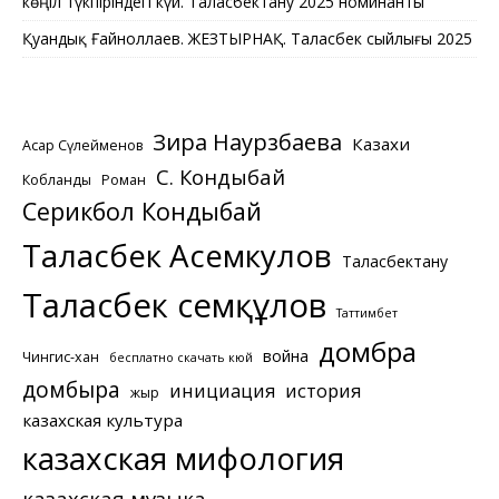
көңіл түкпіріндегі күй. Таласбектану 2025 номинанты
Қуандық Ғайноллаев. ЖЕЗТЫРНАҚ. Таласбек сыйлығы 2025
Зира Наурзбаева
Казахи
Асқар Сүлейменов
С. Кондыбай
Кобланды
Роман
Серикбол Кондыбай
Таласбек Асемкулов
Таласбектану
Таласбек Әсемқұлов
Таттимбет
домбра
война
Чингис-хан
бесплатно скачать кюй
домбыра
инициация
история
жыр
казахская культура
казахская мифология
казахская музыка