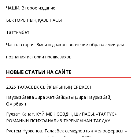
ЧАШИ. Второе издание
БЕКТОРЫНЫҢ ҚАЗЫНАСЫ
Таттимбет
Часть вторая. Змея и дракон: значение образа змеи для
познания истории предказахов
НОВЫЕ СТАТЬИ НА САЙТЕ
2026 ТАЛАСБЕК СЫЙЛЫҒЫНЫҢ ЕРЕЖЕСІ
Наурызбаева Зира Жетібайқызы (Зира Наурызбай).
Өмірбаян
Гүлзат Қанат. КҮЙ МЕН СӨЗДІҢ ШИПАСЫ. «ТАЛТҮС»
РОМАНЫН ПСИХОАНАЛИЗ ТҰРҒЫСЫНАН ТАЛДАУ
Рүстем Нұркенов. Таласбек Әсемқұловтың мелосферасы –