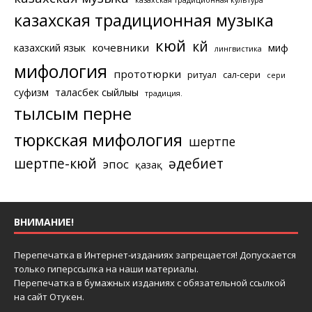
казахская традиционная музыка
кюй
күй
кочевники
казахский язык
миф
лингвистика
мифология
прототюрки
ритуал
сал-сери
сери
суфизм
таласбек сыйлығы
традиция.
тылсым перне
тюркская мифология
шертпе
шертпе-кюй
әдебиет
эпос
қазақ
ВНИМАНИЕ!
Перепечатка в Интернет-изданиях запрещается! Допускается
только гиперссылка на наши материалы.
Перепечатка в бумажных изданиях с обязательной ссылкой
на сайт Отукен.