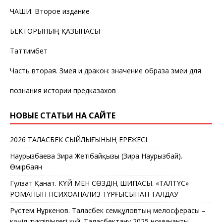
ЧАШИ. Второе издание
БЕКТОРЫНЫҢ ҚАЗЫНАСЫ
Таттимбет
Часть вторая. Змея и дракон: значение образа змеи для
познания истории предказахов
НОВЫЕ СТАТЬИ НА САЙТЕ
2026 ТАЛАСБЕК СЫЙЛЫҒЫНЫҢ ЕРЕЖЕСІ
Наурызбаева Зира Жетібайқызы (Зира Наурызбай).
Өмірбаян
Гүлзат Қанат. КҮЙ МЕН СӨЗДІҢ ШИПАСЫ. «ТАЛТҮС»
РОМАНЫН ПСИХОАНАЛИЗ ТҰРҒЫСЫНАН ТАЛДАУ
Рүстем Нұркенов. Таласбек Әсемқұловтың мелосферасы –
көңіл түкпіріндегі күй. Таласбектану 2025 номинанты