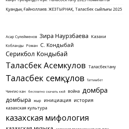
Қуандық Ғайноллаев. ЖЕЗТЫРНАҚ. Таласбек сыйлығы 2025
Зира Наурзбаева
Казахи
Асқар Сүлейменов
С. Кондыбай
Кобланды
Роман
Серикбол Кондыбай
Таласбек Асемкулов
Таласбектану
Таласбек Әсемқұлов
Таттимбет
домбра
война
Чингис-хан
бесплатно скачать кюй
домбыра
инициация
история
жыр
казахская культура
казахская мифология
казахская музыка
казахская традиционная культура