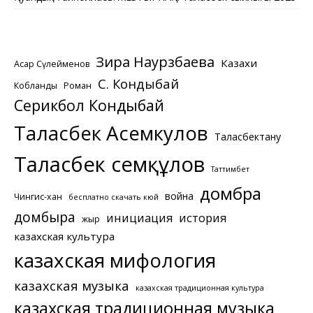
Зира Наурзбаева
Казахи
Асқар Сүлейменов
С. Кондыбай
Кобланды
Роман
Серикбол Кондыбай
Таласбек Асемкулов
Таласбектану
Таласбек Әсемқұлов
Таттимбет
домбра
война
Чингис-хан
бесплатно скачать кюй
домбыра
инициация
история
жыр
казахская культура
казахская мифология
казахская музыка
казахская традиционная культура
казахская традиционная музыка