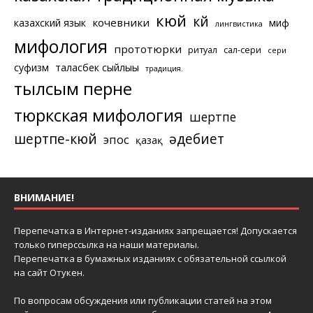
кюй
күй
кочевники
казахский язык
миф
лингвистика
мифология
прототюрки
ритуал
сал-сери
сери
суфизм
таласбек сыйлығы
традиция.
тылсым перне
тюркская мифология
шертпе
шертпе-кюй
әдебиет
эпос
қазақ
ВНИМАНИЕ!
Перепечатка в Интернет-изданиях запрещается! Допускается
только гиперссылка на наши материалы.
Перепечатка в бумажных изданиях с обязательной ссылкой
на сайт Отукен.
По вопросам обсуждения или публикации статей на этом