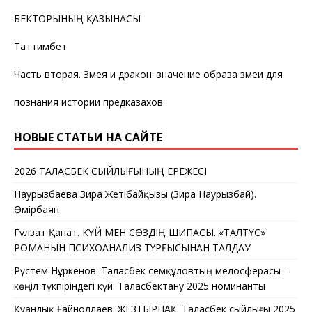
БЕКТОРЫНЫҢ ҚАЗЫНАСЫ
Таттимбет
Часть вторая. Змея и дракон: значение образа змеи для
познания истории предказахов
НОВЫЕ СТАТЬИ НА САЙТЕ
2026 ТАЛАСБЕК СЫЙЛЫҒЫНЫҢ ЕРЕЖЕСІ
Наурызбаева Зира Жетібайқызы (Зира Наурызбай).
Өмірбаян
Гүлзат Қанат. КҮЙ МЕН СӨЗДІҢ ШИПАСЫ. «ТАЛТҮС»
РОМАНЫН ПСИХОАНАЛИЗ ТҰРҒЫСЫНАН ТАЛДАУ
Рүстем Нұркенов. Таласбек Әсемқұловтың мелосферасы –
көңіл түкпіріндегі күй. Таласбектану 2025 номинанты
Қуандық Ғайноллаев. ЖЕЗТЫРНАҚ. Таласбек сыйлығы 2025