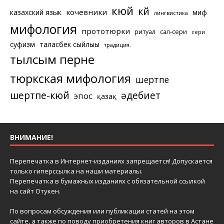
кюй
күй
кочевники
казахский язык
миф
лингвистика
мифология
прототюрки
ритуал
сал-сери
сери
суфизм
таласбек сыйлығы
традиция.
тылсым перне
тюркская мифология
шертпе
шертпе-кюй
әдебиет
эпос
қазақ
ВНИМАНИЕ!
Перепечатка в Интернет-изданиях запрещается! Допускается
только гиперссылка на наши материалы.
Перепечатка в бумажных изданиях с обязательной ссылкой
на сайт Отукен.
По вопросам обсуждения или публикации статей на этом
сайте, а также по поводу приобретения книг авторов в Астане