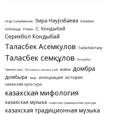
Зира Наурзбаева
Казахи
Асқар Сүлейменов
С. Кондыбай
Кобланды
Роман
Серикбол Кондыбай
Таласбек Асемкулов
Таласбектану
Таласбек Әсемқұлов
Таттимбет
домбра
война
Чингис-хан
бесплатно скачать кюй
домбыра
инициация
история
жыр
казахская культура
казахская мифология
казахская музыка
казахская традиционная культура
казахская традиционная музыка