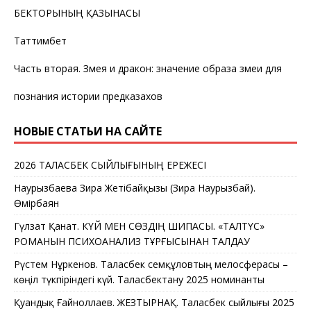
БЕКТОРЫНЫҢ ҚАЗЫНАСЫ
Таттимбет
Часть вторая. Змея и дракон: значение образа змеи для
познания истории предказахов
НОВЫЕ СТАТЬИ НА САЙТЕ
2026 ТАЛАСБЕК СЫЙЛЫҒЫНЫҢ ЕРЕЖЕСІ
Наурызбаева Зира Жетібайқызы (Зира Наурызбай).
Өмірбаян
Гүлзат Қанат. КҮЙ МЕН СӨЗДІҢ ШИПАСЫ. «ТАЛТҮС»
РОМАНЫН ПСИХОАНАЛИЗ ТҰРҒЫСЫНАН ТАЛДАУ
Рүстем Нұркенов. Таласбек Әсемқұловтың мелосферасы –
көңіл түкпіріндегі күй. Таласбектану 2025 номинанты
Қуандық Ғайноллаев. ЖЕЗТЫРНАҚ. Таласбек сыйлығы 2025