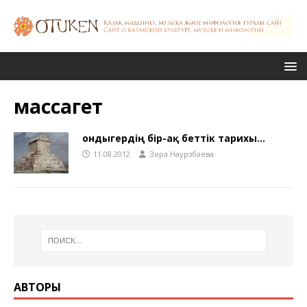
массагет
Қондыгердің бір-ақ беттік тарихы…
11.08.2012
Зира Наурзбаева
АВТОРЫ