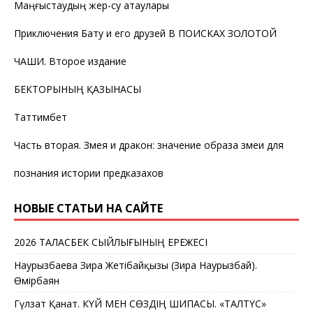
Маңғыстаудың жер-су атаулары
Приключения Бату и его друзей В ПОИСКАХ ЗОЛОТОЙ
ЧАШИ. Второе издание
БЕКТОРЫНЫҢ ҚАЗЫНАСЫ
Таттимбет
Часть вторая. Змея и дракон: значение образа змеи для
познания истории предказахов
НОВЫЕ СТАТЬИ НА САЙТЕ
2026 ТАЛАСБЕК СЫЙЛЫҒЫНЫҢ ЕРЕЖЕСІ
Наурызбаева Зира Жетібайқызы (Зира Наурызбай).
Өмірбаян
Гүлзат Қанат. КҮЙ МЕН СӨЗДІҢ ШИПАСЫ. «ТАЛТҮС»