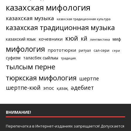
казахская мифология
казахская музыка
казахская традиционная культура
казахская традиционная музыка
кюй
күй
кочевники
казахский язык
миф
лингвистика
мифология
прототюрки
ритуал
сал-сери
сери
суфизм
таласбек сыйлығы
традиция.
тылсым перне
тюркская мифология
шертпе
шертпе-кюй
әдебиет
эпос
қазақ
ВНИМАНИЕ!
Перепечатка в Интернет-изданиях запрещается! Допускается