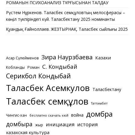
РОМАНЫН ПСИХОАНАЛИЗ ТҰРҒЫСЫНАН ТАЛДАУ
Рүстем Нұркенов. Таласбек Әсемқұловтың мелосферасы –
көңіл түкпіріндегі күй. Таласбектану 2025 номинанты
Қуандық Ғайноллаев. ЖЕЗТЫРНАҚ. Таласбек сыйлығы 2025
Зира Наурзбаева
Казахи
Асқар Сүлейменов
С. Кондыбай
Кобланды
Роман
Серикбол Кондыбай
Таласбек Асемкулов
Таласбектану
Таласбек Әсемқұлов
Таттимбет
домбра
война
Чингис-хан
бесплатно скачать кюй
домбыра
инициация
история
жыр
казахская культура