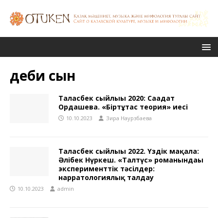
әдеби сын
Таласбек сыйлығы 2020: Сағадат
Ордашева. «Біртұтас теория» иесі
10.10.2023
Зира Наурзбаева
Таласбек сыйлығы 2022. Үздік мақала:
Әлібек Нүркеш. «Талтүс» романындағы
эксперименттік тәсілдер:
нарратологиялық талдау
10.10.2023
admin