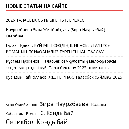
НОВЫЕ СТАТЬИ НА САЙТЕ
2026 ТАЛАСБЕК СЫЙЛЫҒЫНЫҢ ЕРЕЖЕСІ
Наурызбаева Зира Жетібайқызы (Зира Наурызбай).
Өмірбаян
Гүлзат Қанат. КҮЙ МЕН СӨЗДІҢ ШИПАСЫ. «ТАЛТҮС»
РОМАНЫН ПСИХОАНАЛИЗ ТҰРҒЫСЫНАН ТАЛДАУ
Рүстем Нұркенов. Таласбек Әсемқұловтың мелосферасы –
көңіл түкпіріндегі күй. Таласбектану 2025 номинанты
Қуандық Ғайноллаев. ЖЕЗТЫРНАҚ. Таласбек сыйлығы 2025
Зира Наурзбаева
Казахи
Асқар Сүлейменов
С. Кондыбай
Кобланды
Роман
Серикбол Кондыбай