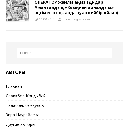
ОПЕРАТОР жайлы аңыз (Дидар
Амантайдың «Көзiңнен айналдым»
әңгiмесiн оқығанда туған кейбiр ойлар)
11.08.2012
Зира Наурзбаева
АВТОРЫ
Главная
Серикбол Кондыбай
Таласбек Әсемқұлов
Зира Наурзбаева
Другие авторы