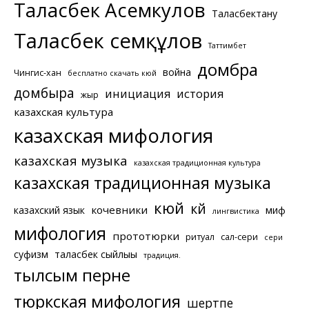
Таласбек Асемкулов
Таласбектану
Таласбек Әсемқұлов
Таттимбет
домбра
война
Чингис-хан
бесплатно скачать кюй
домбыра
инициация
история
жыр
казахская культура
казахская мифология
казахская музыка
казахская традиционная культура
казахская традиционная музыка
кюй
күй
кочевники
казахский язык
миф
лингвистика
мифология
прототюрки
ритуал
сал-сери
сери
суфизм
таласбек сыйлығы
традиция.
тылсым перне
тюркская мифология
шертпе