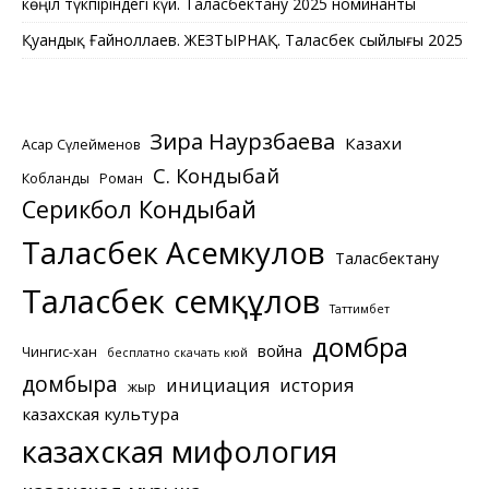
көңіл түкпіріндегі күй. Таласбектану 2025 номинанты
Қуандық Ғайноллаев. ЖЕЗТЫРНАҚ. Таласбек сыйлығы 2025
Зира Наурзбаева
Казахи
Асқар Сүлейменов
С. Кондыбай
Кобланды
Роман
Серикбол Кондыбай
Таласбек Асемкулов
Таласбектану
Таласбек Әсемқұлов
Таттимбет
домбра
война
Чингис-хан
бесплатно скачать кюй
домбыра
инициация
история
жыр
казахская культура
казахская мифология