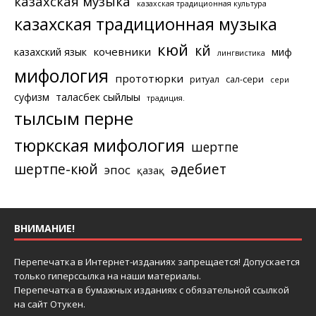
казахская музыка
казахская традиционная культура
казахская традиционная музыка
кюй
күй
кочевники
казахский язык
миф
лингвистика
мифология
прототюрки
ритуал
сал-сери
сери
суфизм
таласбек сыйлығы
традиция.
тылсым перне
тюркская мифология
шертпе
шертпе-кюй
әдебиет
эпос
қазақ
ВНИМАНИЕ!
Перепечатка в Интернет-изданиях запрещается! Допускается
только гиперссылка на наши материалы.
Перепечатка в бумажных изданиях с обязательной ссылкой
на сайт Отукен.