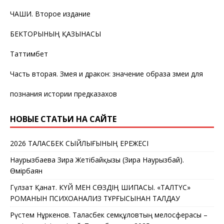
ЧАШИ. Второе издание
БЕКТОРЫНЫҢ ҚАЗЫНАСЫ
Таттимбет
Часть вторая. Змея и дракон: значение образа змеи для
познания истории предказахов
НОВЫЕ СТАТЬИ НА САЙТЕ
2026 ТАЛАСБЕК СЫЙЛЫҒЫНЫҢ ЕРЕЖЕСІ
Наурызбаева Зира Жетібайқызы (Зира Наурызбай).
Өмірбаян
Гүлзат Қанат. КҮЙ МЕН СӨЗДІҢ ШИПАСЫ. «ТАЛТҮС»
РОМАНЫН ПСИХОАНАЛИЗ ТҰРҒЫСЫНАН ТАЛДАУ
Рүстем Нұркенов. Таласбек Әсемқұловтың мелосферасы –