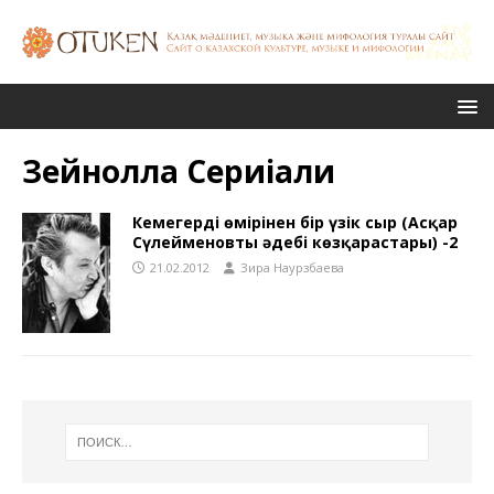
Зейнолла Сериіқали
Кемеңгердің өмірінен бір үзік сыр (Асқар
Сүлейменовтың әдебі көзқарастары) -2
21.02.2012
Зира Наурзбаева