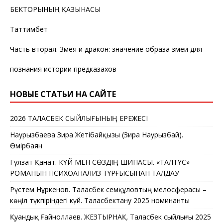
БЕКТОРЫНЫҢ ҚАЗЫНАСЫ
Таттимбет
Часть вторая. Змея и дракон: значение образа змеи для
познания истории предказахов
НОВЫЕ СТАТЬИ НА САЙТЕ
2026 ТАЛАСБЕК СЫЙЛЫҒЫНЫҢ ЕРЕЖЕСІ
Наурызбаева Зира Жетібайқызы (Зира Наурызбай).
Өмірбаян
Гүлзат Қанат. КҮЙ МЕН СӨЗДІҢ ШИПАСЫ. «ТАЛТҮС»
РОМАНЫН ПСИХОАНАЛИЗ ТҰРҒЫСЫНАН ТАЛДАУ
Рүстем Нұркенов. Таласбек Әсемқұловтың мелосферасы –
көңіл түкпіріндегі күй. Таласбектану 2025 номинанты
Қуандық Ғайноллаев. ЖЕЗТЫРНАҚ. Таласбек сыйлығы 2025