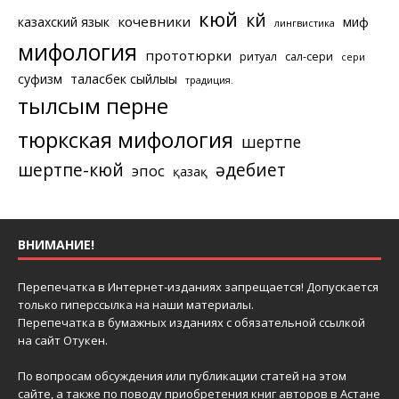
кюй
күй
кочевники
казахский язык
миф
лингвистика
мифология
прототюрки
ритуал
сал-сери
сери
суфизм
таласбек сыйлығы
традиция.
тылсым перне
тюркская мифология
шертпе
шертпе-кюй
әдебиет
эпос
қазақ
ВНИМАНИЕ!
Перепечатка в Интернет-изданиях запрещается! Допускается
только гиперссылка на наши материалы.
Перепечатка в бумажных изданиях с обязательной ссылкой
на сайт Отукен.
По вопросам обсуждения или публикации статей на этом
сайте, а также по поводу приобретения книг авторов в Астане