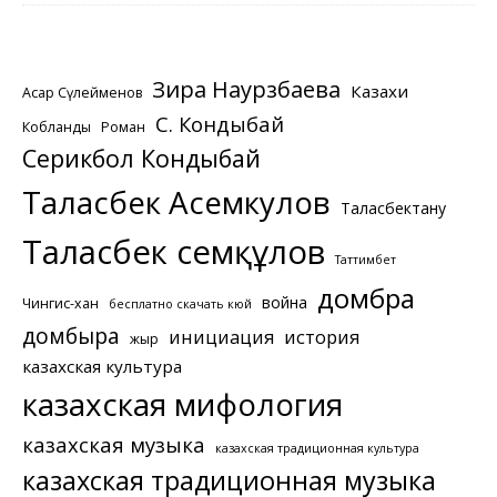
Зира Наурзбаева
Казахи
Асқар Сүлейменов
С. Кондыбай
Кобланды
Роман
Серикбол Кондыбай
Таласбек Асемкулов
Таласбектану
Таласбек Әсемқұлов
Таттимбет
домбра
война
Чингис-хан
бесплатно скачать кюй
домбыра
инициация
история
жыр
казахская культура
казахская мифология
казахская музыка
казахская традиционная культура
казахская традиционная музыка