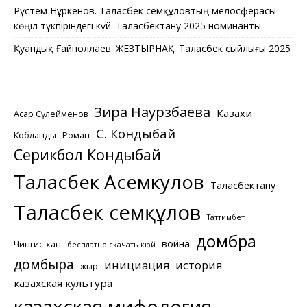
Рүстем Нұркенов. Таласбек Әсемқұловтың мелосферасы –
көңіл түкпіріндегі күй. Таласбектану 2025 номинанты
Қуандық Ғайноллаев. ЖЕЗТЫРНАҚ. Таласбек сыйлығы 2025
Зира Наурзбаева
Казахи
Асқар Сүлейменов
С. Кондыбай
Кобланды
Роман
Серикбол Кондыбай
Таласбек Асемкулов
Таласбектану
Таласбек Әсемқұлов
Таттимбет
домбра
война
Чингис-хан
бесплатно скачать кюй
домбыра
инициация
история
жыр
казахская культура
казахская мифология