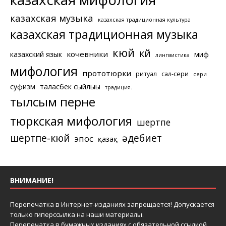
казахская музыка
казахская традиционная культура
казахская традиционная музыка
кюй
күй
кочевники
казахский язык
миф
лингвистика
мифология
прототюрки
ритуал
сал-сери
сери
суфизм
таласбек сыйлығы
традиция.
тылсым перне
тюркская мифология
шертпе
шертпе-кюй
әдебиет
эпос
қазақ
ВНИМАНИЕ!
Перепечатка в Интернет-изданиях запрещается! Допускается
только гиперссылка на наши материалы.
Перепечатка в бумажных изданиях с обязательной ссылкой