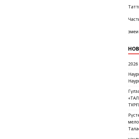
Татт
Част
змеи
НОВ
2026
Наур
Наур
Гүлз
«ТА
ТҰР
Рүст
мелос
Тала
Қуан