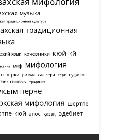
захская мифология
ахская музыка
ская традиционная культура
захская традиционная
зыка
кюй
күй
кочевники
хский язык
мифология
миф
истика
тотюрки
суфизм
ритуал
сал-сери
сери
сбек сыйлығы
традиция.
лсым перне
ркская мифология
шертпе
ртпе-кюй
әдебиет
эпос
қазақ