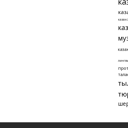
ка
каз
казах
ка
му
каза
лингв
про
тала
ты
тю
ше