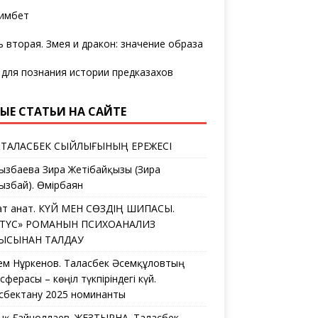
имбет
ь вторая. Змея и дракон: значение образа
 для познания истории предказахов
ЫЕ СТАТЬИ НА САЙТЕ
 ТАЛАСБЕК СЫЙЛЫҒЫНЫҢ ЕРЕЖЕСІ
ызбаева Зира Жетібайқызы (Зира
ызбай). Өмірбаян
ат Қанат. КҮЙ МЕН СӨЗДІҢ ШИПАСЫ.
ЛТҮС» РОМАНЫН ПСИХОАНАЛИЗ
ҒЫСЫНАН ТАЛДАУ
ем Нұркенов. Таласбек Әсемқұловтың
ферасы – көңіл түкпіріндегі күй.
сбектану 2025 номинанты
дық Ғайноллаев. ЖЕЗТЫРНАҚ. Таласбек