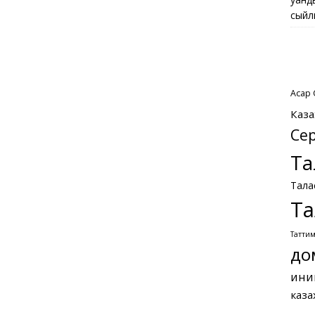
сыйл
Асқар
Каза
Се
Та
Тала
Та
Татти
до
ини
каза