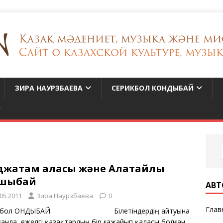
ЗИРА НАУРЗБАЕВА
СЕРИКБОЛ КОНДЫБАЙ
джатам қаласы және Алатайлы
шыбай
АВТ
.05.2011
Зира Наурзбаева
0
Глав
ікбол ҚОНДЫБАЙ Білетіндердің айтуына
ғанда, ежелгі қазақтардың бір ғажайып қаласы болған