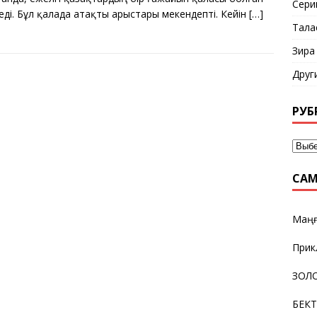
Сери
еді. Бұл қалада атақты арыстары мекендепті. Кейін
[…]
Тала
Зира
Друг
РУБ
САМ
Маңғ
Прик
ЗОЛО
БЕК