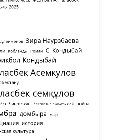
ығы 2025
Зира Наурзбаева
 Сүлейменов
С. Кондыбай
хи
Кобланды
Роман
рикбол Кондыбай
ласбек Асемкулов
сбектану
ласбек Әсемқұлов
война
Чингис-хан
мбет
бесплатно скачать кюй
мбра
домбыра
жыр
циация
история
хская культура