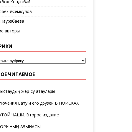
кбол Кондыбай
сбек Әсемқұлов
 Наурзбаева
ие авторы
РИКИ
ОЕ ЧИТАЕМОЕ
ыстаудың жер-су атаулары
лючения Бату и его друзей В ПОИСКАХ
ТОЙ ЧАШИ. Второе издание
ТОРЫНЫҢ ҚАЗЫНАСЫ