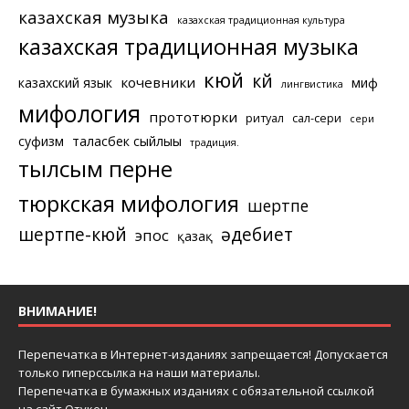
казахская музыка
казахская традиционная культура
казахская традиционная музыка
кюй
күй
кочевники
казахский язык
миф
лингвистика
мифология
прототюрки
ритуал
сал-сери
сери
суфизм
таласбек сыйлығы
традиция.
тылсым перне
тюркская мифология
шертпе
шертпе-кюй
әдебиет
эпос
қазақ
ВНИМАНИЕ!
Перепечатка в Интернет-изданиях запрещается! Допускается
только гиперссылка на наши материалы.
Перепечатка в бумажных изданиях с обязательной ссылкой