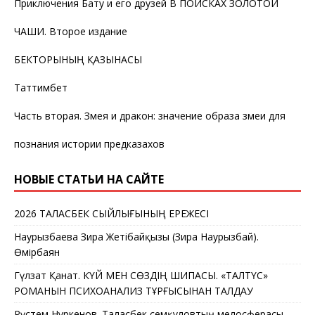
Приключения Бату и его друзей В ПОИСКАХ ЗОЛОТОЙ
ЧАШИ. Второе издание
БЕКТОРЫНЫҢ ҚАЗЫНАСЫ
Таттимбет
Часть вторая. Змея и дракон: значение образа змеи для
познания истории предказахов
НОВЫЕ СТАТЬИ НА САЙТЕ
2026 ТАЛАСБЕК СЫЙЛЫҒЫНЫҢ ЕРЕЖЕСІ
Наурызбаева Зира Жетібайқызы (Зира Наурызбай).
Өмірбаян
Гүлзат Қанат. КҮЙ МЕН СӨЗДІҢ ШИПАСЫ. «ТАЛТҮС»
РОМАНЫН ПСИХОАНАЛИЗ ТҰРҒЫСЫНАН ТАЛДАУ
Рүстем Нұркенов. Таласбек Әсемқұловтың мелосферасы –