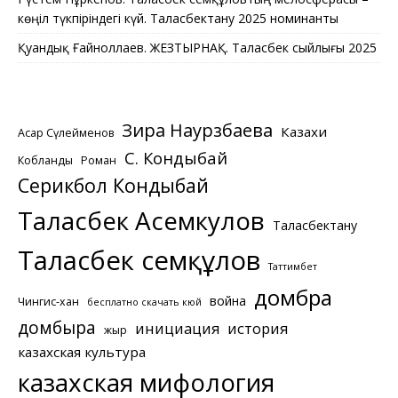
көңіл түкпіріндегі күй. Таласбектану 2025 номинанты
Қуандық Ғайноллаев. ЖЕЗТЫРНАҚ. Таласбек сыйлығы 2025
Зира Наурзбаева
Казахи
Асқар Сүлейменов
С. Кондыбай
Кобланды
Роман
Серикбол Кондыбай
Таласбек Асемкулов
Таласбектану
Таласбек Әсемқұлов
Таттимбет
домбра
война
Чингис-хан
бесплатно скачать кюй
домбыра
инициация
история
жыр
казахская культура
казахская мифология