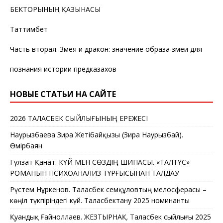
БЕКТОРЫНЫҢ ҚАЗЫНАСЫ
Таттимбет
Часть вторая. Змея и дракон: значение образа змеи для
познания истории предказахов
НОВЫЕ СТАТЬИ НА САЙТЕ
2026 ТАЛАСБЕК СЫЙЛЫҒЫНЫҢ ЕРЕЖЕСІ
Наурызбаева Зира Жетібайқызы (Зира Наурызбай).
Өмірбаян
Гүлзат Қанат. КҮЙ МЕН СӨЗДІҢ ШИПАСЫ. «ТАЛТҮС»
РОМАНЫН ПСИХОАНАЛИЗ ТҰРҒЫСЫНАН ТАЛДАУ
Рүстем Нұркенов. Таласбек Әсемқұловтың мелосферасы –
көңіл түкпіріндегі күй. Таласбектану 2025 номинанты
Қуандық Ғайноллаев. ЖЕЗТЫРНАҚ. Таласбек сыйлығы 2025