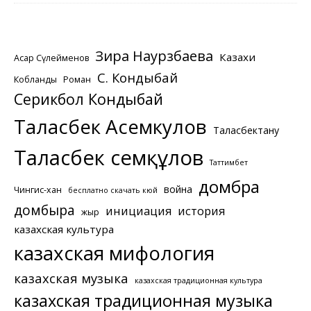
Зира Наурзбаева
Казахи
Асқар Сүлейменов
С. Кондыбай
Кобланды
Роман
Серикбол Кондыбай
Таласбек Асемкулов
Таласбектану
Таласбек Әсемқұлов
Таттимбет
домбра
война
Чингис-хан
бесплатно скачать кюй
домбыра
инициация
история
жыр
казахская культура
казахская мифология
казахская музыка
казахская традиционная культура
казахская традиционная музыка