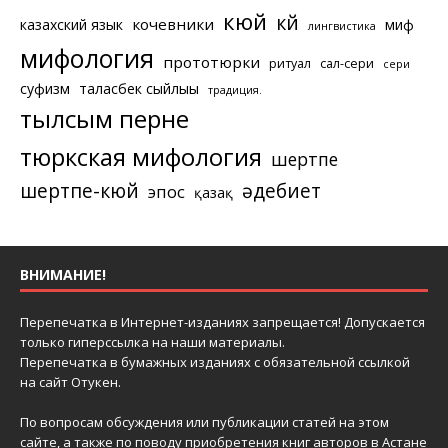
кюй
күй
кочевники
казахский язык
миф
лингвистика
мифология
прототюрки
ритуал
сал-сери
сери
суфизм
таласбек сыйлығы
традиция.
тылсым перне
тюркская мифология
шертпе
шертпе-кюй
әдебиет
эпос
қазақ
ВНИМАНИЕ!
Перепечатка в Интернет-изданиях запрещается! Допускается
только гиперссылка на наши материалы.
Перепечатка в бумажных изданиях с обязательной ссылкой
на сайт Отукен.
По вопросам обсуждения или публикации статей на этом
сайте, а также по поводу приобретения книг авторов в Астане