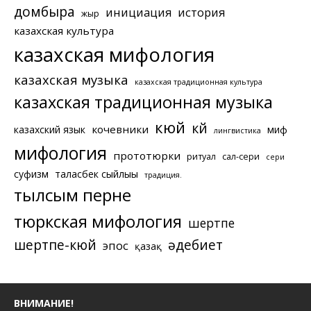
домбыра
инициация
история
жыр
казахская культура
казахская мифология
казахская музыка
казахская традиционная культура
казахская традиционная музыка
кюй
күй
кочевники
казахский язык
миф
лингвистика
мифология
прототюрки
ритуал
сал-сери
сери
суфизм
таласбек сыйлығы
традиция.
тылсым перне
тюркская мифология
шертпе
шертпе-кюй
әдебиет
эпос
қазақ
ВНИМАНИЕ!