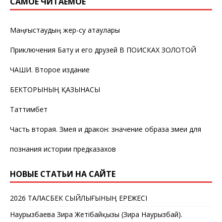
САМОЕ ЧИТАЕМОЕ
Маңғыстаудың жер-су атаулары
Приключения Бату и его друзей В ПОИСКАХ ЗОЛОТОЙ
ЧАШИ. Второе издание
БЕКТОРЫНЫҢ ҚАЗЫНАСЫ
Таттимбет
Часть вторая. Змея и дракон: значение образа змеи для
познания истории предказахов
НОВЫЕ СТАТЬИ НА САЙТЕ
2026 ТАЛАСБЕК СЫЙЛЫҒЫНЫҢ ЕРЕЖЕСІ
Наурызбаева Зира Жетібайқызы (Зира Наурызбай).