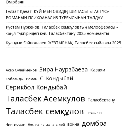
Өмірбаян
Гүлзат Қанат. КҮЙ МЕН СӨЗДІҢ ШИПАСЫ. «ТАЛТҮС»
РОМАНЫН ПСИХОАНАЛИЗ ТҰРҒЫСЫНАН ТАЛДАУ
Рүстем Нұркенов. Таласбек Әсемқұловтың мелосферасы –
көңіл түкпіріндегі күй. Таласбектану 2025 номинанты
Қуандық Ғайноллаев. ЖЕЗТЫРНАҚ. Таласбек сыйлығы 2025
Зира Наурзбаева
Казахи
Асқар Сүлейменов
С. Кондыбай
Кобланды
Роман
Серикбол Кондыбай
Таласбек Асемкулов
Таласбектану
Таласбек Әсемқұлов
Таттимбет
домбра
война
Чингис-хан
бесплатно скачать кюй