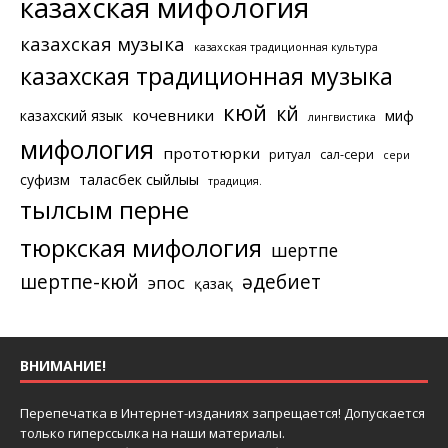
казахская мифология
казахская музыка
казахская традиционная культура
казахская традиционная музыка
кюй
күй
кочевники
казахский язык
миф
лингвистика
мифология
прототюрки
ритуал
сал-сери
сери
суфизм
таласбек сыйлығы
традиция.
тылсым перне
тюркская мифология
шертпе
шертпе-кюй
әдебиет
эпос
қазақ
ВНИМАНИЕ!
Перепечатка в Интернет-изданиях запрещается! Допускается
только гиперссылка на наши материалы.