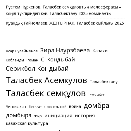
Рүстем Нұркенов. Таласбек Әсемқұловтың мелосферасы –
көңіл түкпіріндегі күй. Таласбектану 2025 номинанты
Қуандық Ғайноллаев. ЖЕЗТЫРНАҚ. Таласбек сыйлығы 2025
Зира Наурзбаева
Казахи
Асқар Сүлейменов
С. Кондыбай
Кобланды
Роман
Серикбол Кондыбай
Таласбек Асемкулов
Таласбектану
Таласбек Әсемқұлов
Таттимбет
домбра
война
Чингис-хан
бесплатно скачать кюй
домбыра
инициация
история
жыр
казахская культура