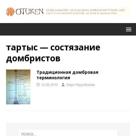
тартыс — состязание
домбристов
Традиционная домбровая
терминология
12.08.2010
Зира Наурзбаева