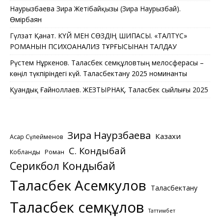
Наурызбаева Зира Жетібайқызы (Зира Наурызбай).
Өмірбаян
Гүлзат Қанат. КҮЙ МЕН СӨЗДІҢ ШИПАСЫ. «ТАЛТҮС»
РОМАНЫН ПСИХОАНАЛИЗ ТҰРҒЫСЫНАН ТАЛДАУ
Рүстем Нұркенов. Таласбек Әсемқұловтың мелосферасы –
көңіл түкпіріндегі күй. Таласбектану 2025 номинанты
Қуандық Ғайноллаев. ЖЕЗТЫРНАҚ. Таласбек сыйлығы 2025
Зира Наурзбаева
Казахи
Асқар Сүлейменов
С. Кондыбай
Кобланды
Роман
Серикбол Кондыбай
Таласбек Асемкулов
Таласбектану
Таласбек Әсемқұлов
Таттимбет