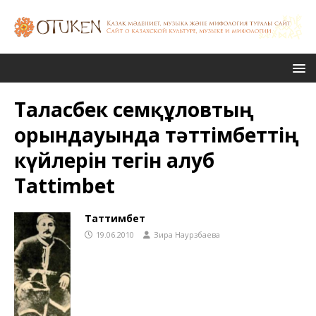
Таласбек Әсемқұловтың
орындауында тәттімбеттің
күйлерін тегін алуб
Tattimbet
Таттимбет
19.06.2010
Зира Наурзбаева