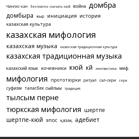
домбра
война
Чингис-хан
бесплатно скачать кюй
домбыра
инициация
история
жыр
казахская культура
казахская мифология
казахская музыка
казахская традиционная культура
казахская традиционная музыка
кюй
күй
кочевники
казахский язык
миф
лингвистика
мифология
прототюрки
ритуал
сал-сери
сери
суфизм
таласбек сыйлығы
традиция.
тылсым перне
тюркская мифология
шертпе
шертпе-кюй
әдебиет
эпос
қазақ