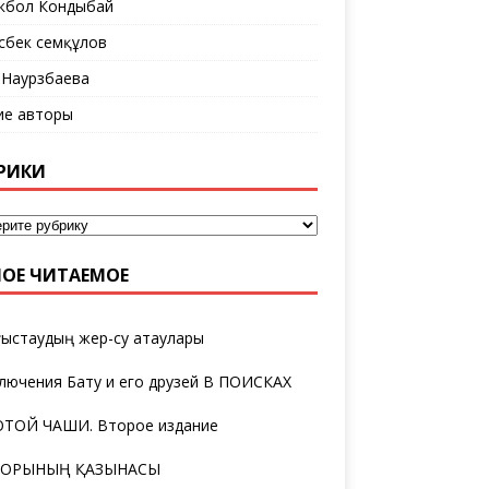
кбол Кондыбай
сбек Әсемқұлов
 Наурзбаева
ие авторы
РИКИ
ОЕ ЧИТАЕМОЕ
ыстаудың жер-су атаулары
лючения Бату и его друзей В ПОИСКАХ
ТОЙ ЧАШИ. Второе издание
ТОРЫНЫҢ ҚАЗЫНАСЫ