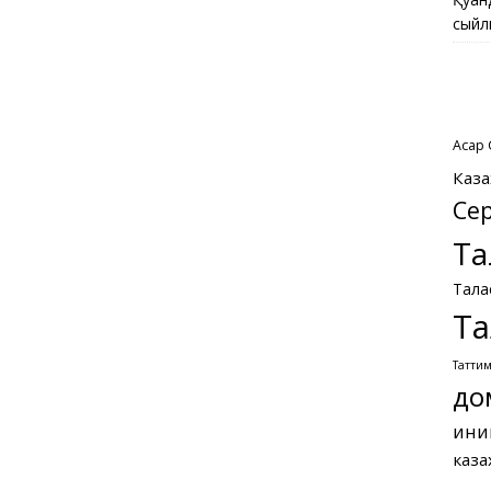
сыйл
Асқар
Каза
Се
Та
Тала
Та
Татти
до
ини
каза