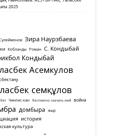
ығы 2025
Зира Наурзбаева
 Сүлейменов
С. Кондыбай
хи
Кобланды
Роман
рикбол Кондыбай
ласбек Асемкулов
сбектану
ласбек Әсемқұлов
война
Чингис-хан
мбет
бесплатно скачать кюй
мбра
домбыра
жыр
циация
история
хская культура