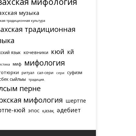
захская мифология
ахская музыка
ская традиционная культура
захская традиционная
зыка
кюй
күй
кочевники
хский язык
мифология
миф
истика
тотюрки
суфизм
ритуал
сал-сери
сери
сбек сыйлығы
традиция.
лсым перне
ркская мифология
шертпе
ртпе-кюй
әдебиет
эпос
қазақ