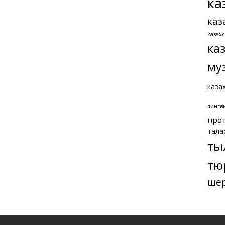
ка
каз
казах
ка
му
каза
лингв
про
тала
ты
тю
ше