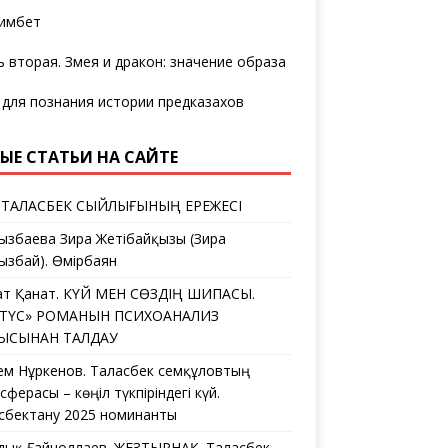
имбет
ь вторая. Змея и дракон: значение образа
 для познания истории предказахов
ЫЕ СТАТЬИ НА САЙТЕ
 ТАЛАСБЕК СЫЙЛЫҒЫНЫҢ ЕРЕЖЕСІ
ызбаева Зира Жетібайқызы (Зира
ызбай). Өмірбаян
ат Қанат. КҮЙ МЕН СӨЗДІҢ ШИПАСЫ.
ЛТҮС» РОМАНЫН ПСИХОАНАЛИЗ
ҒЫСЫНАН ТАЛДАУ
ем Нұркенов. Таласбек Әсемқұловтың
ферасы – көңіл түкпіріндегі күй.
сбектану 2025 номинанты
дық Ғайноллаев. ЖЕЗТЫРНАҚ. Таласбек