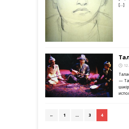
[…]
Та
12
Тала
— Та
шәкі
испо
←
1
…
3
4