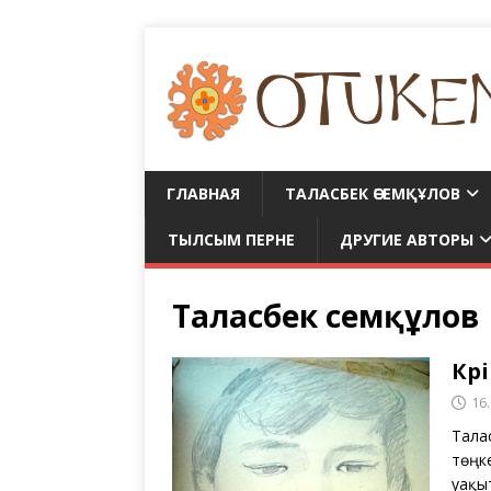
ГЛАВНАЯ
ТАЛАСБЕК ӘСЕМҚҰЛОВ
ТЫЛСЫМ ПЕРНЕ
ДРУГИЕ АВТОРЫ
Таласбек Әсемқұлов
Кәр
16
Талас
төңк
уақыт