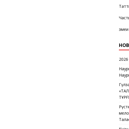
Татт
Част
змеи
НОВ
2026
Наур
Наур
Гүлз
«ТА
ТҰР
Рүст
мелос
Тала
Қуан