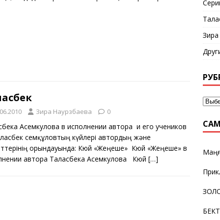
Сери
Тала
Зира
Друг
РУБ
ласбек
.06.2010
Зира Наурзбаева
0
САМ
сбека Асемкулова в исполнении автора и его учеников
ласбек Әсемқұловтың күйлері автордың және
рттерінің орындауында: Кюй «Жеңеше» Кюй «Жеңеше» в
Маңғ
лнении автора Таласбека Асемкулова Кюй
[…]
Прик
ЗОЛО
БЕК