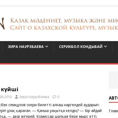
ЗИРА НАУРЗБАЕВА
СЕРИКБОЛ КОНДЫБАЙ
і күйші
.06.2010
Зира Наурзбаева
0
АВТ
бек Әсемқұлов Әскери билеттi алғаш көргендей аударып-
ерiп ұзақ қараған. — Қанша уақытқа келдiң? — Бiр айдай
Глав
қа, — дедi Әжiгерей. Комиссар шалқая бере мырс еттi.