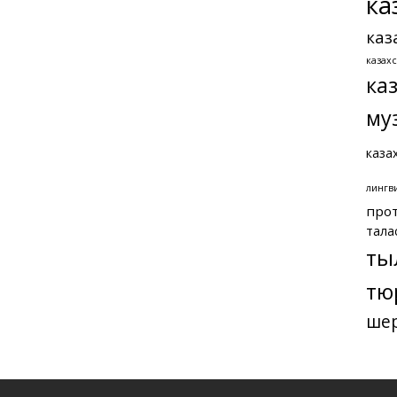
ка
каз
казах
ка
му
каза
лингв
про
тала
ты
тю
ше