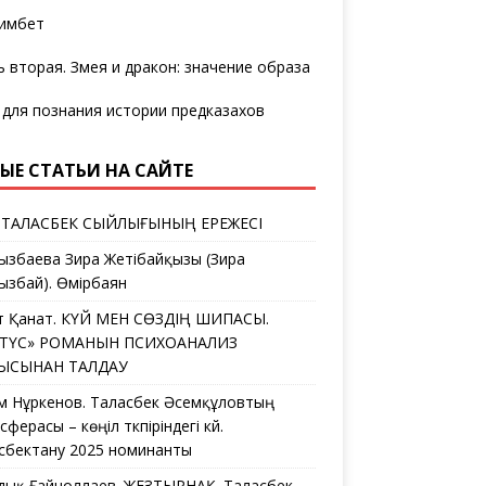
имбет
ь вторая. Змея и дракон: значение образа
 для познания истории предказахов
ЫЕ СТАТЬИ НА САЙТЕ
 ТАЛАСБЕК СЫЙЛЫҒЫНЫҢ ЕРЕЖЕСІ
ызбаева Зира Жетібайқызы (Зира
ызбай). Өмірбаян
ат Қанат. КҮЙ МЕН СӨЗДІҢ ШИПАСЫ.
ЛТҮС» РОМАНЫН ПСИХОАНАЛИЗ
ҒЫСЫНАН ТАЛДАУ
ем Нұркенов. Таласбек Әсемқұловтың
ферасы – көңіл түкпіріндегі күй.
сбектану 2025 номинанты
дық Ғайноллаев. ЖЕЗТЫРНАҚ. Таласбек