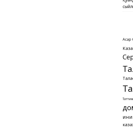
сыйл
Асқар
Каза
Се
Та
Тала
Та
Татти
до
ини
каза