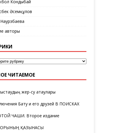
кбол Кондыбай
сбек Әсемқұлов
 Наурзбаева
ие авторы
РИКИ
ОЕ ЧИТАЕМОЕ
ыстаудың жер-су атаулары
лючения Бату и его друзей В ПОИСКАХ
ТОЙ ЧАШИ. Второе издание
ТОРЫНЫҢ ҚАЗЫНАСЫ