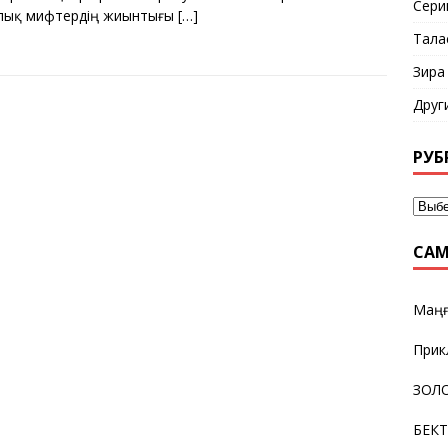
Сери
лық мифтердің жиынтығы
[…]
Тала
Зира
Друг
РУБ
САМ
Маңғ
Прик
ЗОЛО
БЕК