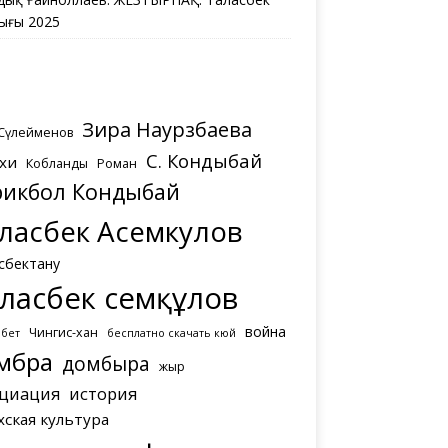
ығы 2025
Зира Наурзбаева
 Сүлейменов
С. Кондыбай
хи
Кобланды
Роман
рикбол Кондыбай
ласбек Асемкулов
сбектану
ласбек Әсемқұлов
война
Чингис-хан
мбет
бесплатно скачать кюй
мбра
домбыра
жыр
циация
история
хская культура