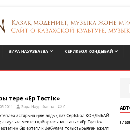
ЗИРА НАУРЗБАЕВА
СЕРИКБОЛ КОНДЫБАЙ
ы терең «Ер Төстік»
.05.2011
Зира Наурзбаева
0
АВТ
ертегілер астарына үңіле алдық па? СерІкбол ҚОНДЫБАЙ
қ атаулыға мектеп қабырғасынан таныс «Ер Төстік»
Глав
ертегінің бір ертегілік фабулаға тоғыстырылған ежелгі