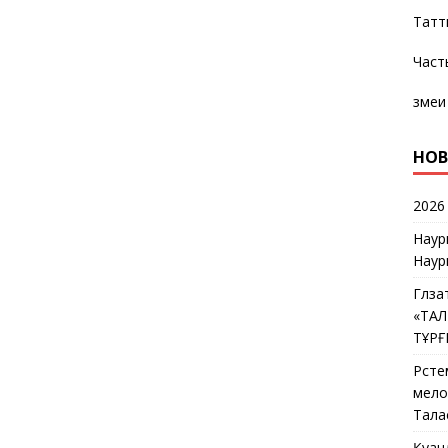
Татт
Част
змеи
НОВ
2026
Наур
Наур
Гүлз
«ТА
ТҰР
Рүст
мелос
Тала
Қуан