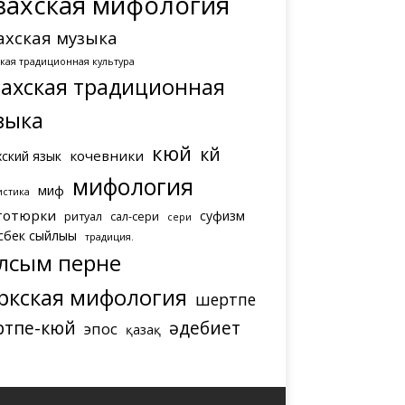
захская мифология
ахская музыка
ская традиционная культура
захская традиционная
зыка
кюй
күй
кочевники
хский язык
мифология
миф
истика
тотюрки
суфизм
ритуал
сал-сери
сери
сбек сыйлығы
традиция.
лсым перне
ркская мифология
шертпе
ртпе-кюй
әдебиет
эпос
қазақ