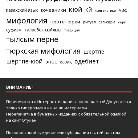
кюй
күй
кочевники
казахский язык
миф
лингвистика
мифология
прототюрки
ритуал
сал-сери
сери
суфизм
таласбек сыйлығы
традиция.
тылсым перне
тюркская мифология
шертпе
шертпе-кюй
әдебиет
эпос
қазақ
ВНИМАНИЕ!
Перепечатка в Интернет-изданиях запрещается! Допускается
только гиперссылка на наши материалы.
Перепечатка в бумажных изданиях с обязательной ссылкой
на сайт Отукен.
По вопросам обсуждения или публикации статей на этом