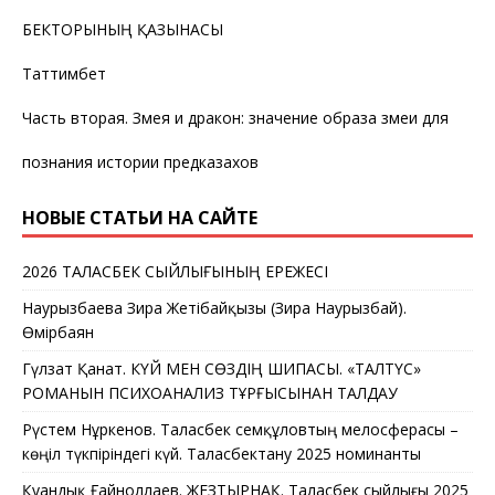
БЕКТОРЫНЫҢ ҚАЗЫНАСЫ
Таттимбет
Часть вторая. Змея и дракон: значение образа змеи для
познания истории предказахов
НОВЫЕ СТАТЬИ НА САЙТЕ
2026 ТАЛАСБЕК СЫЙЛЫҒЫНЫҢ ЕРЕЖЕСІ
Наурызбаева Зира Жетібайқызы (Зира Наурызбай).
Өмірбаян
Гүлзат Қанат. КҮЙ МЕН СӨЗДІҢ ШИПАСЫ. «ТАЛТҮС»
РОМАНЫН ПСИХОАНАЛИЗ ТҰРҒЫСЫНАН ТАЛДАУ
Рүстем Нұркенов. Таласбек Әсемқұловтың мелосферасы –
көңіл түкпіріндегі күй. Таласбектану 2025 номинанты
Қуандық Ғайноллаев. ЖЕЗТЫРНАҚ. Таласбек сыйлығы 2025