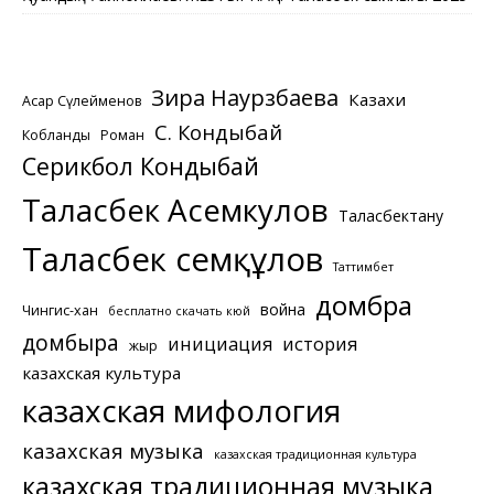
Зира Наурзбаева
Казахи
Асқар Сүлейменов
С. Кондыбай
Кобланды
Роман
Серикбол Кондыбай
Таласбек Асемкулов
Таласбектану
Таласбек Әсемқұлов
Таттимбет
домбра
война
Чингис-хан
бесплатно скачать кюй
домбыра
инициация
история
жыр
казахская культура
казахская мифология
казахская музыка
казахская традиционная культура
казахская традиционная музыка