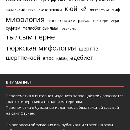
кюй
күй
кочевники
казахский язык
миф
лингвистика
мифология
прототюрки
ритуал
сал-сери
сери
суфизм
таласбек сыйлығы
традиция.
тылсым перне
тюркская мифология
шертпе
шертпе-кюй
әдебиет
эпос
қазақ
ВНИМАНИЕ!
Перепечатка в Интернет-изданиях запрещается! Допускается
только гиперссылка на наши материалы.
Перепечатка в бумажных изданиях с обязательной ссылкой
на сайт Отукен.
По вопросам обсуждения или публикации статей на этом