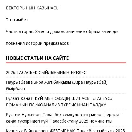
БЕКТОРЫНЫҢ ҚАЗЫНАСЫ
Таттимбет
Часть вторая. Змея и дракон: значение образа змеи для
познания истории предказахов
НОВЫЕ СТАТЬИ НА САЙТЕ
2026 ТАЛАСБЕК СЫЙЛЫҒЫНЫҢ ЕРЕЖЕСІ
Наурызбаева Зира Жетібайқызы (Зира Наурызбай).
Өмірбаян
Гүлзат Қанат. КҮЙ МЕН СӨЗДІҢ ШИПАСЫ. «ТАЛТҮС»
РОМАНЫН ПСИХОАНАЛИЗ ТҰРҒЫСЫНАН ТАЛДАУ
Рүстем Нұркенов. Таласбек Әсемқұловтың мелосферасы –
көңіл түкпіріндегі күй. Таласбектану 2025 номинанты
Қуандық Ғайноллаев. ЖЕЗТЫРНАҚ. Таласбек сыйлығы 2025