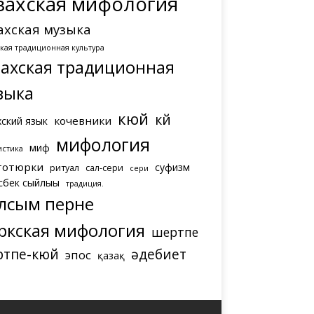
захская мифология
ахская музыка
ская традиционная культура
захская традиционная
зыка
кюй
күй
кочевники
хский язык
мифология
миф
истика
тотюрки
суфизм
ритуал
сал-сери
сери
сбек сыйлығы
традиция.
лсым перне
ркская мифология
шертпе
ртпе-кюй
әдебиет
эпос
қазақ