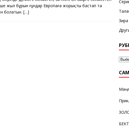
Сери
еше жыл бұрын ғұндар Европаға жорықты бастап та
Тала
ен болатын.
[…]
Зира
Друг
РУБ
САМ
Маңғ
Прик
ЗОЛО
БЕК