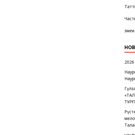
Татт
Част
змеи
НОВ
2026
Наур
Наур
Гүлз
«ТА
ТҰР
Рүст
мелос
Тала
Қуан