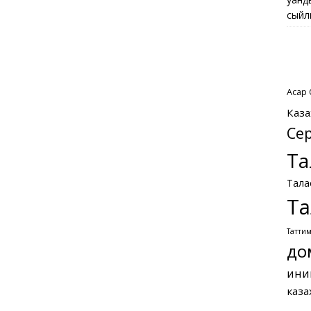
сыйл
Асқар
Каза
Се
Та
Тала
Та
Татти
до
ини
каза