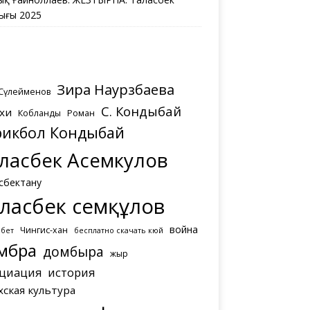
ығы 2025
Зира Наурзбаева
 Сүлейменов
С. Кондыбай
хи
Кобланды
Роман
рикбол Кондыбай
ласбек Асемкулов
сбектану
ласбек Әсемқұлов
война
Чингис-хан
мбет
бесплатно скачать кюй
мбра
домбыра
жыр
циация
история
хская культура