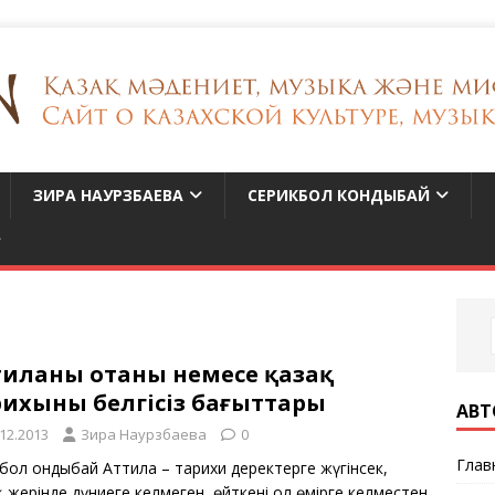
ЗИРА НАУРЗБАЕВА
СЕРИКБОЛ КОНДЫБАЙ
тиланың отаны немесе қазақ
ихының белгісіз бағыттары
АВТ
.12.2013
Зира Наурзбаева
0
Глав
бол Қондыбай Аттила – тарихи деректерге жүгінсек,
 жерінде дүниеге келмеген, өйткені ол өмірге келместен