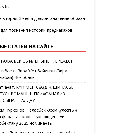
имбет
ь вторая. Змея и дракон: значение образа
 для познания истории предказахов
ЫЕ СТАТЬИ НА САЙТЕ
 ТАЛАСБЕК СЫЙЛЫҒЫНЫҢ ЕРЕЖЕСІ
ызбаева Зира Жетібайқызы (Зира
ызбай). Өмірбаян
ат Қанат. КҮЙ МЕН СӨЗДІҢ ШИПАСЫ.
ЛТҮС» РОМАНЫН ПСИХОАНАЛИЗ
ҒЫСЫНАН ТАЛДАУ
ем Нұркенов. Таласбек Әсемқұловтың
ферасы – көңіл түкпіріндегі күй.
сбектану 2025 номинанты
дық Ғайноллаев. ЖЕЗТЫРНАҚ. Таласбек