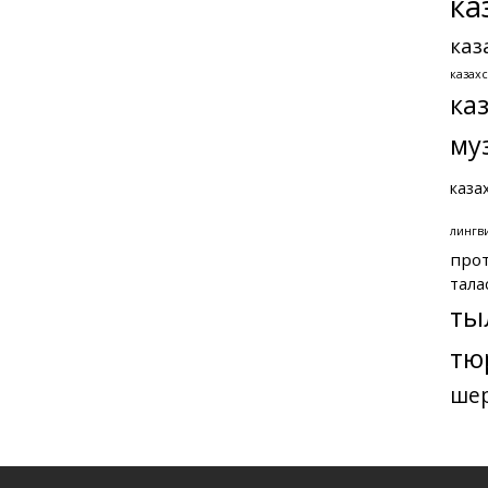
ка
каз
казах
ка
му
каза
лингв
про
тала
ты
тю
ше