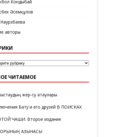
кбол Кондыбай
сбек Әсемқұлов
 Наурзбаева
ие авторы
РИКИ
ОЕ ЧИТАЕМОЕ
ыстаудың жер-су атаулары
лючения Бату и его друзей В ПОИСКАХ
ТОЙ ЧАШИ. Второе издание
ТОРЫНЫҢ ҚАЗЫНАСЫ