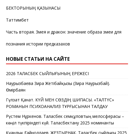
БЕКТОРЫНЫҢ ҚАЗЫНАСЫ
Таттимбет
Часть вторая. Змея и дракон: значение образа змеи для
познания истории предказахов
НОВЫЕ СТАТЬИ НА САЙТЕ
2026 ТАЛАСБЕК СЫЙЛЫҒЫНЫҢ ЕРЕЖЕСІ
Наурызбаева Зира Жетібайқызы (Зира Наурызбай).
Өмірбаян
Гүлзат Қанат. КҮЙ МЕН СӨЗДІҢ ШИПАСЫ. «ТАЛТҮС»
РОМАНЫН ПСИХОАНАЛИЗ ТҰРҒЫСЫНАН ТАЛДАУ
Рүстем Нұркенов. Таласбек Әсемқұловтың мелосферасы –
көңіл түкпіріндегі күй. Таласбектану 2025 номинанты
Қуандық Ғайноллаев. ЖЕЗТЫРНАҚ. Таласбек сыйлығы 2025