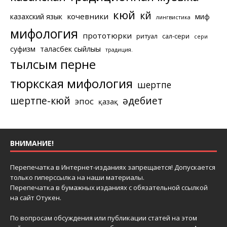
кюй
күй
кочевники
казахский язык
миф
лингвистика
мифология
прототюрки
ритуал
сал-сери
сери
суфизм
таласбек сыйлығы
традиция.
тылсым перне
тюркская мифология
шертпе
шертпе-кюй
әдебиет
эпос
қазақ
ВНИМАНИЕ!
Перепечатка в Интернет-изданиях запрещается! Допускается
только гиперссылка на наши материалы.
Перепечатка в бумажных изданиях с обязательной ссылкой
на сайт Отукен.
По вопросам обсуждения или публикации статей на этом