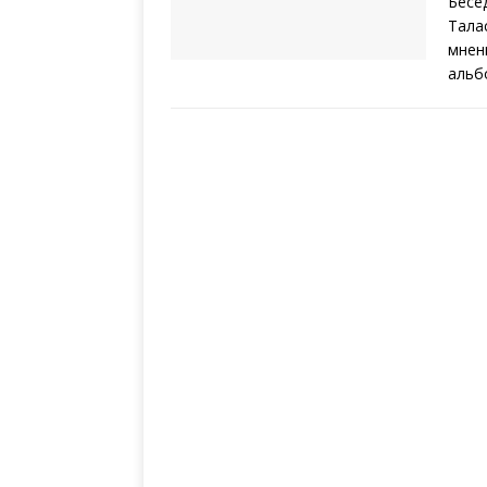
Бесе
Тала
мнен
альб