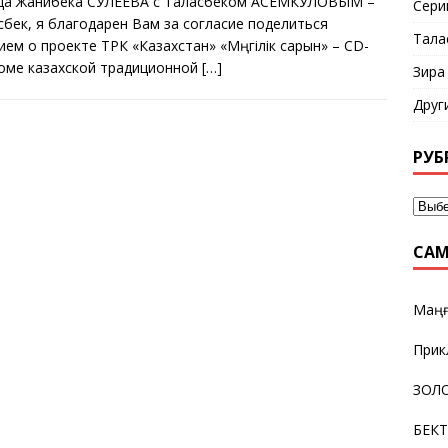
да Жанибека СУЛЕЕВА с Таласбеком АСЕМКУЛОВЫМ –
Сери
сбек, я благодарен Вам за согласие поделиться
Тала
ием о проекте ТРК «Казахстан» «Мәңгілік сарын» – CD-
оме казахской традиционной
[…]
Зира
Друг
РУБ
САМ
Маңғ
Прик
ЗОЛО
БЕК