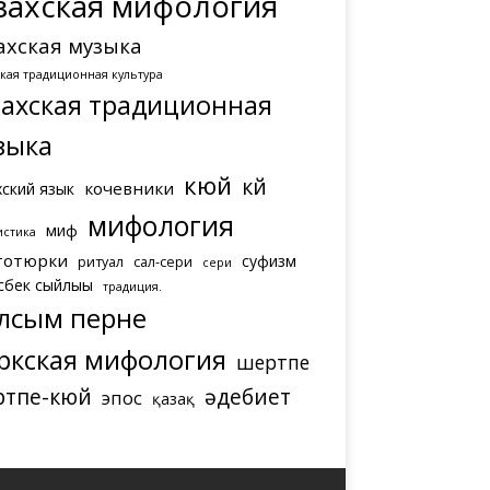
захская мифология
ахская музыка
ская традиционная культура
захская традиционная
зыка
кюй
күй
кочевники
хский язык
мифология
миф
истика
тотюрки
суфизм
ритуал
сал-сери
сери
сбек сыйлығы
традиция.
лсым перне
ркская мифология
шертпе
ртпе-кюй
әдебиет
эпос
қазақ