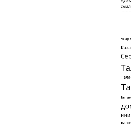
сыйл
Асқар
Каза
Се
Та
Тала
Та
Татти
до
ини
каза