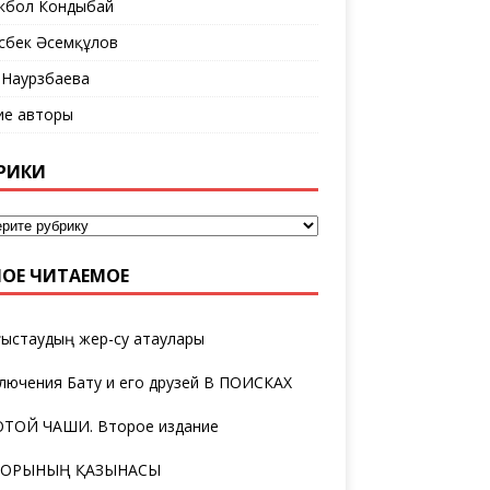
кбол Кондыбай
сбек Әсемқұлов
 Наурзбаева
ие авторы
РИКИ
ОЕ ЧИТАЕМОЕ
ыстаудың жер-су атаулары
лючения Бату и его друзей В ПОИСКАХ
ТОЙ ЧАШИ. Второе издание
ТОРЫНЫҢ ҚАЗЫНАСЫ