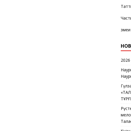
Татт
Част
змеи
НОВ
2026
Наур
Наур
Гүлз
«ТА
ТҰР
Рүст
мелос
Тала
Қуан