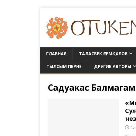
ГЛАВНАЯ
ТАЛАСБЕК ӘСЕМҚҰЛОВ
ТЫЛСЫМ ПЕРНЕ
ДРУГИЕ АВТОРЫ
Садуакас Балмагам
«Мә
Суж
не
15