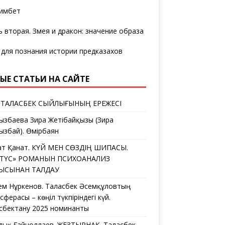
имбет
ь вторая. Змея и дракон: значение образа
 для познания истории предказахов
ЫЕ СТАТЬИ НА САЙТЕ
 ТАЛАСБЕК СЫЙЛЫҒЫНЫҢ ЕРЕЖЕСІ
ызбаева Зира Жетібайқызы (Зира
ызбай). Өмірбаян
ат Қанат. КҮЙ МЕН СӨЗДІҢ ШИПАСЫ.
ЛТҮС» РОМАНЫН ПСИХОАНАЛИЗ
ҒЫСЫНАН ТАЛДАУ
ем Нұркенов. Таласбек Әсемқұловтың
ферасы – көңіл түкпіріндегі күй.
сбектану 2025 номинанты
дық Ғайноллаев. ЖЕЗТЫРНАҚ. Таласбек