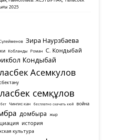
ығы 2025
Зира Наурзбаева
 Сүлейменов
С. Кондыбай
хи
Кобланды
Роман
рикбол Кондыбай
ласбек Асемкулов
сбектану
ласбек Әсемқұлов
война
Чингис-хан
мбет
бесплатно скачать кюй
мбра
домбыра
жыр
циация
история
хская культура