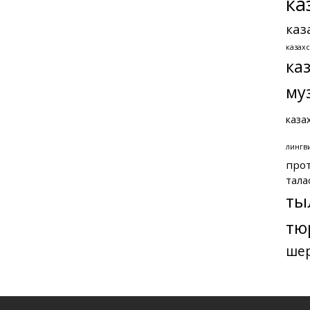
ка
каз
казах
ка
му
каза
лингв
про
тала
ты
тю
ше