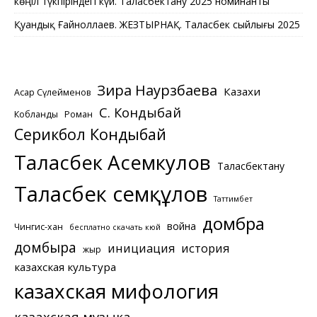
көңіл түкпіріндегі күй. Таласбектану 2025 номинанты
Қуандық Ғайноллаев. ЖЕЗТЫРНАҚ. Таласбек сыйлығы 2025
Зира Наурзбаева
Казахи
Асқар Сүлейменов
С. Кондыбай
Кобланды
Роман
Серикбол Кондыбай
Таласбек Асемкулов
Таласбектану
Таласбек Әсемқұлов
Таттимбет
домбра
война
Чингис-хан
бесплатно скачать кюй
домбыра
инициация
история
жыр
казахская культура
казахская мифология
казахская музыка