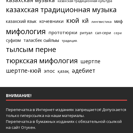
казахская традиционная культура
казахская традиционная музыка
кюй
күй
кочевники
казахский язык
миф
лингвистика
мифология
прототюрки
ритуал
сал-сери
сери
суфизм
таласбек сыйлығы
традиция.
тылсым перне
тюркская мифология
шертпе
шертпе-кюй
әдебиет
эпос
қазақ
ВНИМАНИЕ!
Перепечатка в Интернет-изданиях запрещается! Допускается
только гиперссылка на наши материалы.
Перепечатка в бумажных изданиях с обязательной ссылкой
на сайт Отукен.