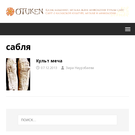
сабля
Культ меча
07.12.2013
Зира Наурзбаева