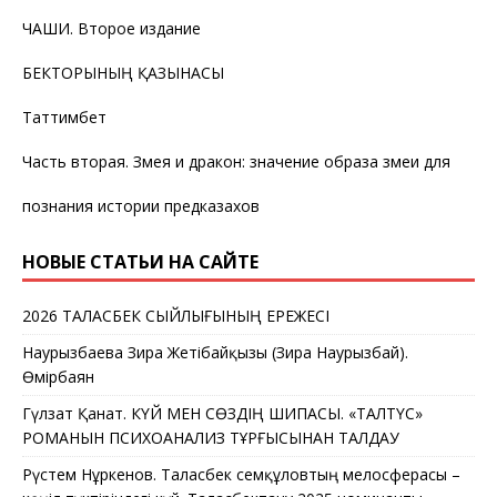
ЧАШИ. Второе издание
БЕКТОРЫНЫҢ ҚАЗЫНАСЫ
Таттимбет
Часть вторая. Змея и дракон: значение образа змеи для
познания истории предказахов
НОВЫЕ СТАТЬИ НА САЙТЕ
2026 ТАЛАСБЕК СЫЙЛЫҒЫНЫҢ ЕРЕЖЕСІ
Наурызбаева Зира Жетібайқызы (Зира Наурызбай).
Өмірбаян
Гүлзат Қанат. КҮЙ МЕН СӨЗДІҢ ШИПАСЫ. «ТАЛТҮС»
РОМАНЫН ПСИХОАНАЛИЗ ТҰРҒЫСЫНАН ТАЛДАУ
Рүстем Нұркенов. Таласбек Әсемқұловтың мелосферасы –