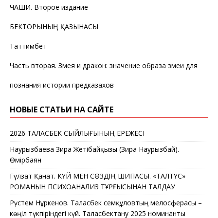
ЧАШИ. Второе издание
БЕКТОРЫНЫҢ ҚАЗЫНАСЫ
Таттимбет
Часть вторая. Змея и дракон: значение образа змеи для
познания истории предказахов
НОВЫЕ СТАТЬИ НА САЙТЕ
2026 ТАЛАСБЕК СЫЙЛЫҒЫНЫҢ ЕРЕЖЕСІ
Наурызбаева Зира Жетібайқызы (Зира Наурызбай).
Өмірбаян
Гүлзат Қанат. КҮЙ МЕН СӨЗДІҢ ШИПАСЫ. «ТАЛТҮС»
РОМАНЫН ПСИХОАНАЛИЗ ТҰРҒЫСЫНАН ТАЛДАУ
Рүстем Нұркенов. Таласбек Әсемқұловтың мелосферасы –
көңіл түкпіріндегі күй. Таласбектану 2025 номинанты