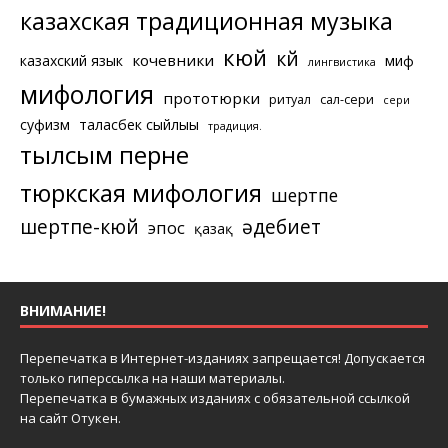
казахская традиционная музыка
кюй
күй
кочевники
казахский язык
миф
лингвистика
мифология
прототюрки
ритуал
сал-сери
сери
суфизм
таласбек сыйлығы
традиция.
тылсым перне
тюркская мифология
шертпе
шертпе-кюй
әдебиет
эпос
қазақ
ВНИМАНИЕ!
Перепечатка в Интернет-изданиях запрещается! Допускается
только гиперссылка на наши материалы.
Перепечатка в бумажных изданиях с обязательной ссылкой
на сайт Отукен.