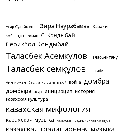
Зира Наурзбаева
Казахи
Асқар Сүлейменов
С. Кондыбай
Кобланды
Роман
Серикбол Кондыбай
Таласбек Асемкулов
Таласбектану
Таласбек Әсемқұлов
Таттимбет
домбра
война
Чингис-хан
бесплатно скачать кюй
домбыра
инициация
история
жыр
казахская культура
казахская мифология
казахская музыка
казахская традиционная культура
казахская традиционная музыка