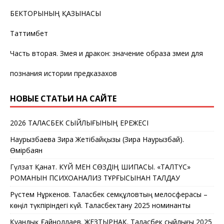
БЕКТОРЫНЫҢ ҚАЗЫНАСЫ
Таттимбет
Часть вторая. Змея и дракон: значение образа змеи для
познания истории предказахов
НОВЫЕ СТАТЬИ НА САЙТЕ
2026 ТАЛАСБЕК СЫЙЛЫҒЫНЫҢ ЕРЕЖЕСІ
Наурызбаева Зира Жетібайқызы (Зира Наурызбай).
Өмірбаян
Гүлзат Қанат. КҮЙ МЕН СӨЗДІҢ ШИПАСЫ. «ТАЛТҮС»
РОМАНЫН ПСИХОАНАЛИЗ ТҰРҒЫСЫНАН ТАЛДАУ
Рүстем Нұркенов. Таласбек Әсемқұловтың мелосферасы –
көңіл түкпіріндегі күй. Таласбектану 2025 номинанты
Қуандық Ғайноллаев. ЖЕЗТЫРНАҚ. Таласбек сыйлығы 2025