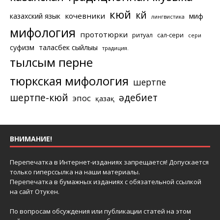
кюй
күй
кочевники
казахский язык
миф
лингвистика
мифология
прототюрки
ритуал
сал-сери
сери
суфизм
таласбек сыйлығы
традиция.
тылсым перне
тюркская мифология
шертпе
шертпе-кюй
әдебиет
эпос
қазақ
ВНИМАНИЕ!
Перепечатка в Интернет-изданиях запрещается! Допускается
только гиперссылка на наши материалы.
Перепечатка в бумажных изданиях с обязательной ссылкой
на сайт Отукен.
По вопросам обсуждения или публикации статей на этом