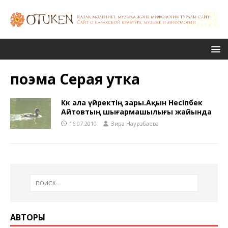
поэма Серая утка
Көк ала үйректің зары.Ақын Несіпбек
Айтовтың шығармашылығы жайында
16.07.2010
Зира Наурзбаева
АВТОРЫ