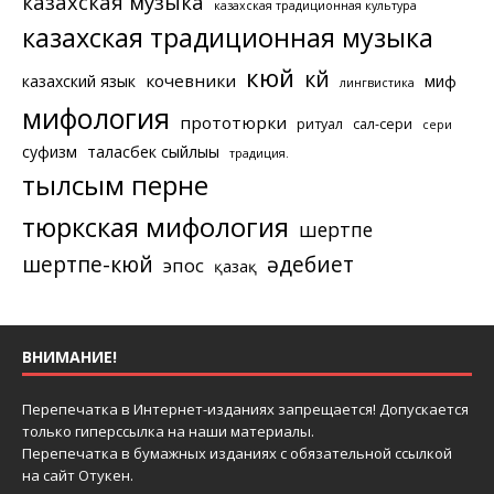
казахская музыка
казахская традиционная культура
казахская традиционная музыка
кюй
күй
кочевники
казахский язык
миф
лингвистика
мифология
прототюрки
ритуал
сал-сери
сери
суфизм
таласбек сыйлығы
традиция.
тылсым перне
тюркская мифология
шертпе
шертпе-кюй
әдебиет
эпос
қазақ
ВНИМАНИЕ!
Перепечатка в Интернет-изданиях запрещается! Допускается
только гиперссылка на наши материалы.
Перепечатка в бумажных изданиях с обязательной ссылкой
на сайт Отукен.