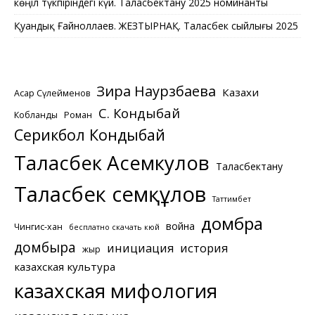
көңіл түкпіріндегі күй. Таласбектану 2025 номинанты
Қуандық Ғайноллаев. ЖЕЗТЫРНАҚ. Таласбек сыйлығы 2025
Зира Наурзбаева
Казахи
Асқар Сүлейменов
С. Кондыбай
Кобланды
Роман
Серикбол Кондыбай
Таласбек Асемкулов
Таласбектану
Таласбек Әсемқұлов
Таттимбет
домбра
война
Чингис-хан
бесплатно скачать кюй
домбыра
инициация
история
жыр
казахская культура
казахская мифология