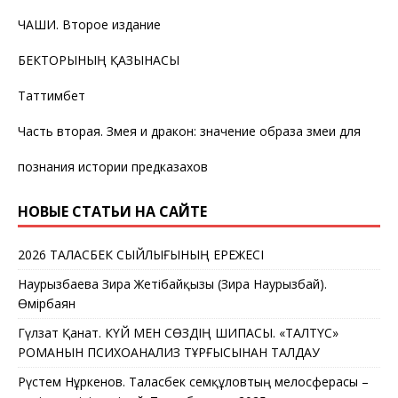
ЧАШИ. Второе издание
БЕКТОРЫНЫҢ ҚАЗЫНАСЫ
Таттимбет
Часть вторая. Змея и дракон: значение образа змеи для
познания истории предказахов
НОВЫЕ СТАТЬИ НА САЙТЕ
2026 ТАЛАСБЕК СЫЙЛЫҒЫНЫҢ ЕРЕЖЕСІ
Наурызбаева Зира Жетібайқызы (Зира Наурызбай).
Өмірбаян
Гүлзат Қанат. КҮЙ МЕН СӨЗДІҢ ШИПАСЫ. «ТАЛТҮС»
РОМАНЫН ПСИХОАНАЛИЗ ТҰРҒЫСЫНАН ТАЛДАУ
Рүстем Нұркенов. Таласбек Әсемқұловтың мелосферасы –