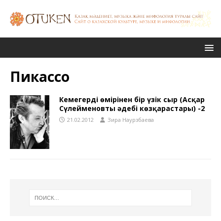
Пикассо
Кемеңгердің өмірінен бір үзік сыр (Асқар
Сүлейменовтың әдебі көзқарастары) -2
21.02.2012
Зира Наурзбаева