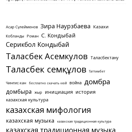
Зира Наурзбаева
Казахи
Асқар Сүлейменов
С. Кондыбай
Кобланды
Роман
Серикбол Кондыбай
Таласбек Асемкулов
Таласбектану
Таласбек Әсемқұлов
Таттимбет
домбра
война
Чингис-хан
бесплатно скачать кюй
домбыра
инициация
история
жыр
казахская культура
казахская мифология
казахская музыка
казахская традиционная культура
казахская традиционная музыка