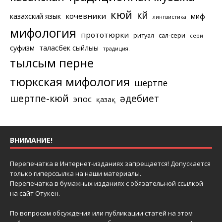
кюй
күй
кочевники
казахский язык
миф
лингвистика
мифология
прототюрки
ритуал
сал-сери
сери
суфизм
таласбек сыйлығы
традиция.
тылсым перне
тюркская мифология
шертпе
шертпе-кюй
әдебиет
эпос
қазақ
ВНИМАНИЕ!
Перепечатка в Интернет-изданиях запрещается! Допускается
только гиперссылка на наши материалы.
Перепечатка в бумажных изданиях с обязательной ссылкой
на сайт Отукен.
По вопросам обсуждения или публикации статей на этом