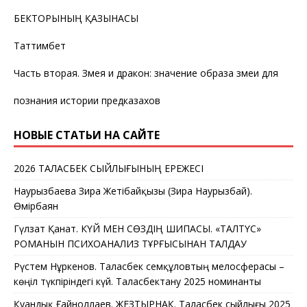
БЕКТОРЫНЫҢ ҚАЗЫНАСЫ
Таттимбет
Часть вторая. Змея и дракон: значение образа змеи для
познания истории предказахов
НОВЫЕ СТАТЬИ НА САЙТЕ
2026 ТАЛАСБЕК СЫЙЛЫҒЫНЫҢ ЕРЕЖЕСІ
Наурызбаева Зира Жетібайқызы (Зира Наурызбай).
Өмірбаян
Гүлзат Қанат. КҮЙ МЕН СӨЗДІҢ ШИПАСЫ. «ТАЛТҮС»
РОМАНЫН ПСИХОАНАЛИЗ ТҰРҒЫСЫНАН ТАЛДАУ
Рүстем Нұркенов. Таласбек Әсемқұловтың мелосферасы –
көңіл түкпіріндегі күй. Таласбектану 2025 номинанты
Қуандық Ғайноллаев. ЖЕЗТЫРНАҚ. Таласбек сыйлығы 2025