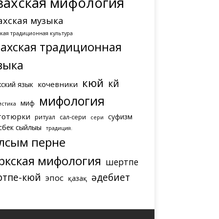
захская мифология
ахская музыка
ская традиционная культура
захская традиционная
зыка
кюй
күй
кочевники
хский язык
мифология
миф
истика
тотюрки
суфизм
ритуал
сал-сери
сери
сбек сыйлығы
традиция.
лсым перне
ркская мифология
шертпе
ртпе-кюй
әдебиет
эпос
қазақ