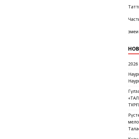
Татт
Част
змеи
НОВ
2026
Наур
Наур
Гүлз
«ТА
ТҰР
Рүст
мелос
Тала
Қуан