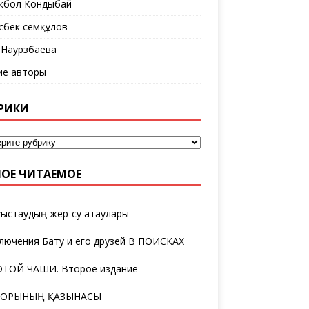
кбол Кондыбай
сбек Әсемқұлов
 Наурзбаева
ие авторы
РИКИ
ОЕ ЧИТАЕМОЕ
ыстаудың жер-су атаулары
лючения Бату и его друзей В ПОИСКАХ
ТОЙ ЧАШИ. Второе издание
ТОРЫНЫҢ ҚАЗЫНАСЫ