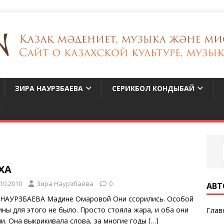
ЗИРА НАУРЗБАЕВА
СЕРИКБОЛ КОНДЫБАЙ
ХА
.10.2010
Зира Наурзбаева
0
АВТ
 НАУРЗБАЕВА Мадине Омаровой Они ссорились. Особой
ины для этого не было. Просто стояла жара, и оба они
Глав
ли. Она выкрикивала слова, за многие годы
[…]