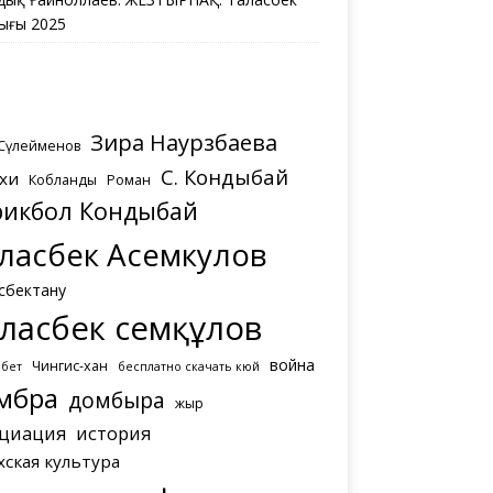
ығы 2025
Зира Наурзбаева
 Сүлейменов
С. Кондыбай
хи
Кобланды
Роман
рикбол Кондыбай
ласбек Асемкулов
сбектану
ласбек Әсемқұлов
война
Чингис-хан
мбет
бесплатно скачать кюй
мбра
домбыра
жыр
циация
история
хская культура