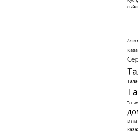
сыйл
Асқар
Каза
Се
Та
Тала
Та
Татти
до
ини
каза