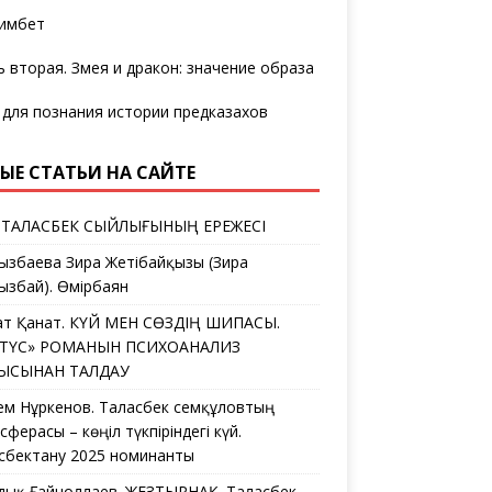
имбет
ь вторая. Змея и дракон: значение образа
 для познания истории предказахов
ЫЕ СТАТЬИ НА САЙТЕ
 ТАЛАСБЕК СЫЙЛЫҒЫНЫҢ ЕРЕЖЕСІ
ызбаева Зира Жетібайқызы (Зира
ызбай). Өмірбаян
ат Қанат. КҮЙ МЕН СӨЗДІҢ ШИПАСЫ.
ЛТҮС» РОМАНЫН ПСИХОАНАЛИЗ
ҒЫСЫНАН ТАЛДАУ
ем Нұркенов. Таласбек Әсемқұловтың
ферасы – көңіл түкпіріндегі күй.
сбектану 2025 номинанты
дық Ғайноллаев. ЖЕЗТЫРНАҚ. Таласбек