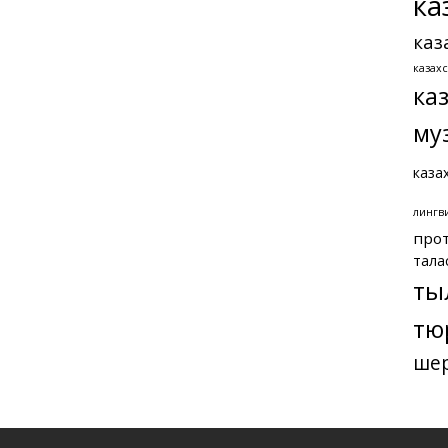
ка
каз
казах
ка
му
каза
лингв
про
тала
ты
тю
ше