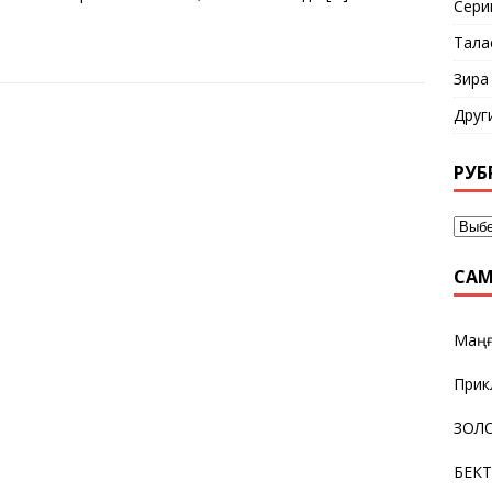
Сери
Тала
Зира
Друг
РУБ
САМ
Маңғ
Прик
ЗОЛО
БЕК