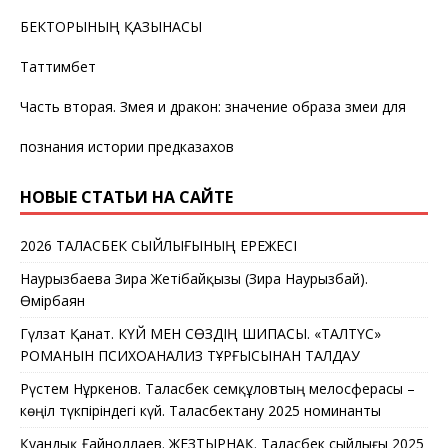
БЕКТОРЫНЫҢ ҚАЗЫНАСЫ
Таттимбет
Часть вторая. Змея и дракон: значение образа змеи для
познания истории предказахов
НОВЫЕ СТАТЬИ НА САЙТЕ
2026 ТАЛАСБЕК СЫЙЛЫҒЫНЫҢ ЕРЕЖЕСІ
Наурызбаева Зира Жетібайқызы (Зира Наурызбай).
Өмірбаян
Гүлзат Қанат. КҮЙ МЕН СӨЗДІҢ ШИПАСЫ. «ТАЛТҮС»
РОМАНЫН ПСИХОАНАЛИЗ ТҰРҒЫСЫНАН ТАЛДАУ
Рүстем Нұркенов. Таласбек Әсемқұловтың мелосферасы –
көңіл түкпіріндегі күй. Таласбектану 2025 номинанты
Қуандық Ғайноллаев. ЖЕЗТЫРНАҚ. Таласбек сыйлығы 2025