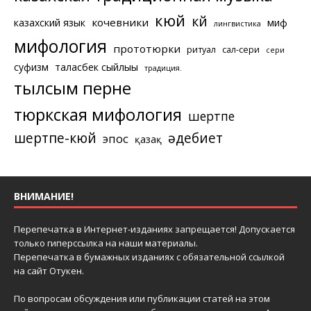
кюй
күй
кочевники
казахский язык
миф
лингвистика
мифология
прототюрки
ритуал
сал-сери
сери
суфизм
таласбек сыйлығы
традиция.
тылсым перне
тюркская мифология
шертпе
шертпе-кюй
әдебиет
эпос
қазақ
ВНИМАНИЕ!
Перепечатка в Интернет-изданиях запрещается! Допускается
только гиперссылка на наши материалы.
Перепечатка в бумажных изданиях с обязательной ссылкой
на сайт Отукен.
По вопросам обсуждения или публикации статей на этом