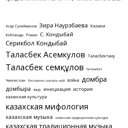
Зира Наурзбаева
Казахи
Асқар Сүлейменов
С. Кондыбай
Кобланды
Роман
Серикбол Кондыбай
Таласбек Асемкулов
Таласбектану
Таласбек Әсемқұлов
Таттимбет
домбра
война
Чингис-хан
бесплатно скачать кюй
домбыра
инициация
история
жыр
казахская культура
казахская мифология
казахская музыка
казахская традиционная культура
казахская традиционная музыка