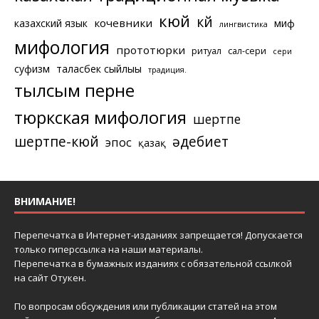
кюй
күй
кочевники
казахский язык
миф
лингвистика
мифология
прототюрки
ритуал
сал-сери
сери
суфизм
таласбек сыйлығы
традиция.
тылсым перне
тюркская мифология
шертпе
шертпе-кюй
әдебиет
эпос
қазақ
ВНИМАНИЕ!
Перепечатка в Интернет-изданиях запрещается! Допускается
только гиперссылка на наши материалы.
Перепечатка в бумажных изданиях с обязательной ссылкой
на сайт Отукен.
По вопросам обсуждения или публикации статей на этом