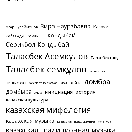
Зира Наурзбаева
Казахи
Асқар Сүлейменов
С. Кондыбай
Кобланды
Роман
Серикбол Кондыбай
Таласбек Асемкулов
Таласбектану
Таласбек Әсемқұлов
Таттимбет
домбра
война
Чингис-хан
бесплатно скачать кюй
домбыра
инициация
история
жыр
казахская культура
казахская мифология
казахская музыка
казахская традиционная культура
казахская традиционная музыка