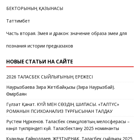
БЕКТОРЫНЫҢ ҚАЗЫНАСЫ
Таттимбет
Часть вторая. Змея и дракон: значение образа змеи для
познания истории предказахов
НОВЫЕ СТАТЬИ НА САЙТЕ
2026 ТАЛАСБЕК СЫЙЛЫҒЫНЫҢ ЕРЕЖЕСІ
Наурызбаева Зира Жетібайқызы (Зира Наурызбай).
Өмірбаян
Гүлзат Қанат. КҮЙ МЕН СӨЗДІҢ ШИПАСЫ. «ТАЛТҮС»
РОМАНЫН ПСИХОАНАЛИЗ ТҰРҒЫСЫНАН ТАЛДАУ
Рүстем Нұркенов. Таласбек Әсемқұловтың мелосферасы –
көңіл түкпіріндегі күй. Таласбектану 2025 номинанты
Қуандық Ғайноллаев. ЖЕЗТЫРНАҚ. Таласбек сыйлығы 2025