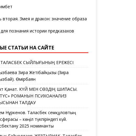
имбет
ь вторая. Змея и дракон: значение образа
 для познания истории предказахов
ЫЕ СТАТЬИ НА САЙТЕ
 ТАЛАСБЕК СЫЙЛЫҒЫНЫҢ ЕРЕЖЕСІ
ызбаева Зира Жетібайқызы (Зира
ызбай). Өмірбаян
ат Қанат. КҮЙ МЕН СӨЗДІҢ ШИПАСЫ.
ЛТҮС» РОМАНЫН ПСИХОАНАЛИЗ
ҒЫСЫНАН ТАЛДАУ
ем Нұркенов. Таласбек Әсемқұловтың
ферасы – көңіл түкпіріндегі күй.
сбектану 2025 номинанты
дық Ғайноллаев. ЖЕЗТЫРНАҚ. Таласбек