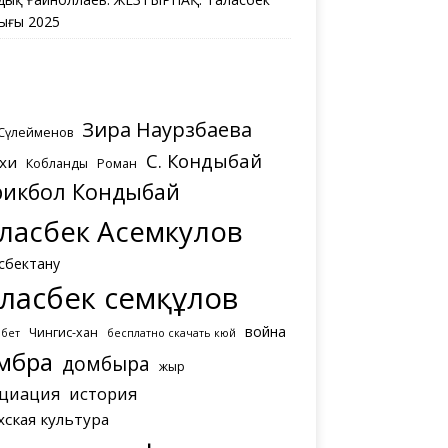
ығы 2025
Зира Наурзбаева
 Сүлейменов
С. Кондыбай
хи
Кобланды
Роман
рикбол Кондыбай
ласбек Асемкулов
сбектану
ласбек Әсемқұлов
война
Чингис-хан
мбет
бесплатно скачать кюй
мбра
домбыра
жыр
циация
история
хская культура