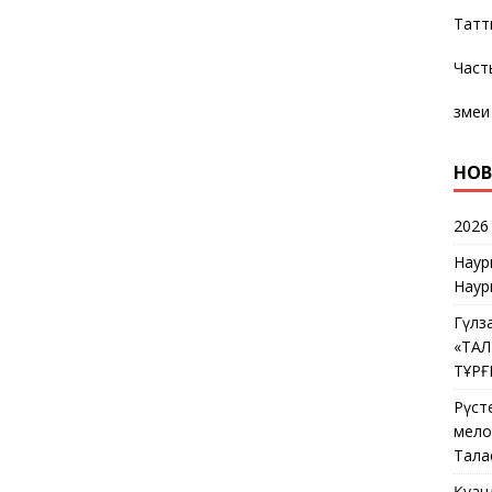
Татт
Част
змеи
НОВ
2026
Наур
Наур
Гүлз
«ТА
ТҰР
Рүст
мелос
Тала
Қуан