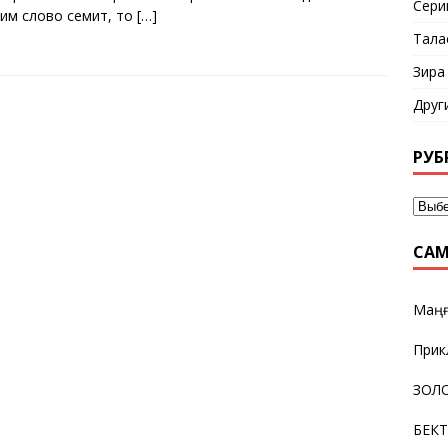
Сери
им слово семит, то
[…]
Тала
Зира
Друг
РУБ
САМ
Маңғ
Прик
ЗОЛО
БЕК