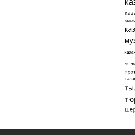
ка
каз
казах
ка
му
каза
лингв
про
тала
ты
тю
ше