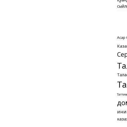
сыйл
Асқар
Каза
Се
Та
Тала
Та
Татти
до
ини
каза