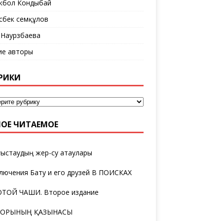
кбол Кондыбай
сбек Әсемқұлов
 Наурзбаева
ие авторы
РИКИ
ОЕ ЧИТАЕМОЕ
ыстаудың жер-су атаулары
лючения Бату и его друзей В ПОИСКАХ
ТОЙ ЧАШИ. Второе издание
ТОРЫНЫҢ ҚАЗЫНАСЫ