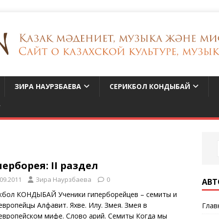
ЗИРА НАУРЗБАЕВА
СЕРИКБОЛ КОНДЫБАЙ
ерборея: ҮІІ раздел
.09.2011
Зира Наурзбаева
0
АВТ
кбол КОНДЫБАЙ Ученики гиперборейцев – семиты и
европейцы Алфавит. Яхве. Илу. Змея. Змея в
Глав
европейском мифе. Слово арий. Семиты Когда мы