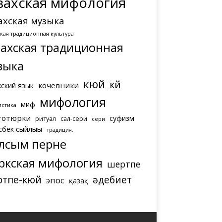
захская мифология
ахская музыка
ская традиционная культура
захская традиционная
зыка
кюй
күй
кочевники
хский язык
мифология
миф
истика
тотюрки
суфизм
ритуал
сал-сери
сери
сбек сыйлығы
традиция.
лсым перне
ркская мифология
шертпе
ртпе-кюй
әдебиет
эпос
қазақ