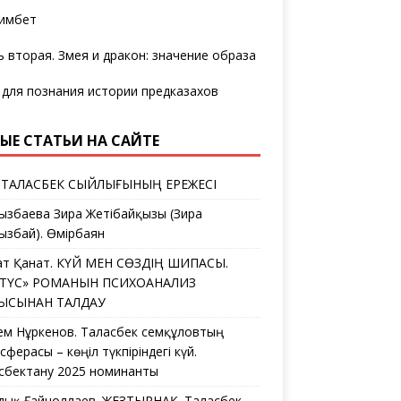
имбет
ь вторая. Змея и дракон: значение образа
 для познания истории предказахов
ЫЕ СТАТЬИ НА САЙТЕ
 ТАЛАСБЕК СЫЙЛЫҒЫНЫҢ ЕРЕЖЕСІ
ызбаева Зира Жетібайқызы (Зира
ызбай). Өмірбаян
ат Қанат. КҮЙ МЕН СӨЗДІҢ ШИПАСЫ.
ЛТҮС» РОМАНЫН ПСИХОАНАЛИЗ
ҒЫСЫНАН ТАЛДАУ
ем Нұркенов. Таласбек Әсемқұловтың
ферасы – көңіл түкпіріндегі күй.
сбектану 2025 номинанты
дық Ғайноллаев. ЖЕЗТЫРНАҚ. Таласбек