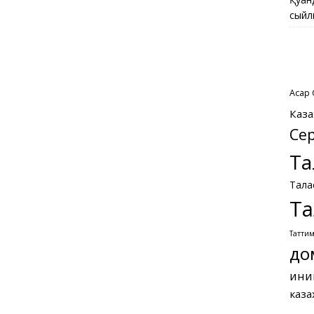
сыйл
Асқар
Каза
Се
Та
Тала
Та
Татти
до
ини
каза