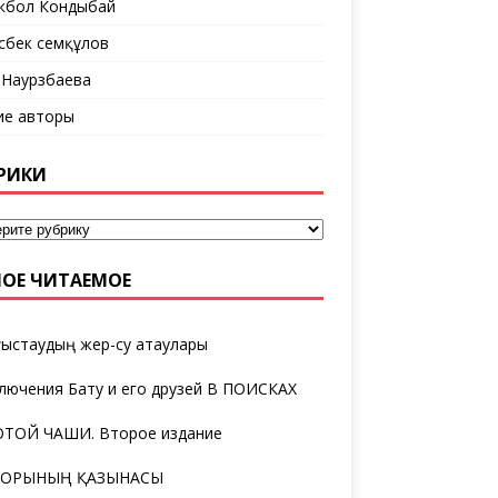
кбол Кондыбай
сбек Әсемқұлов
 Наурзбаева
ие авторы
РИКИ
ОЕ ЧИТАЕМОЕ
ыстаудың жер-су атаулары
лючения Бату и его друзей В ПОИСКАХ
ТОЙ ЧАШИ. Второе издание
ТОРЫНЫҢ ҚАЗЫНАСЫ