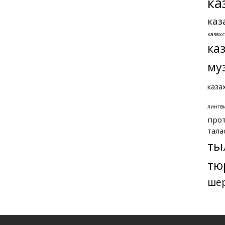
ка
каз
казах
ка
му
каза
лингв
про
тала
ты
тю
ше