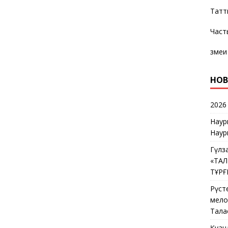
Татт
Част
змеи
НОВ
2026
Наур
Наур
Гүлз
«ТА
ТҰР
Рүст
мелос
Тала
Қуан