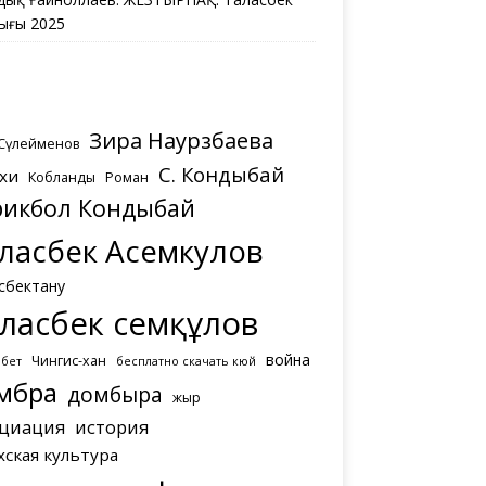
ығы 2025
Зира Наурзбаева
 Сүлейменов
С. Кондыбай
хи
Кобланды
Роман
рикбол Кондыбай
ласбек Асемкулов
сбектану
ласбек Әсемқұлов
война
Чингис-хан
мбет
бесплатно скачать кюй
мбра
домбыра
жыр
циация
история
хская культура