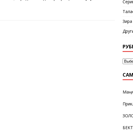
Сери
Тала
Зира
Друг
РУБ
САМ
Маңғ
Прик
ЗОЛО
БЕК