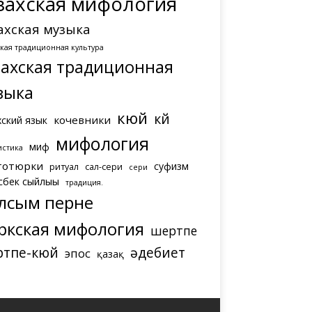
захская мифология
ахская музыка
ская традиционная культура
захская традиционная
зыка
кюй
күй
кочевники
хский язык
мифология
миф
истика
тотюрки
суфизм
ритуал
сал-сери
сери
сбек сыйлығы
традиция.
лсым перне
ркская мифология
шертпе
ртпе-кюй
әдебиет
эпос
қазақ