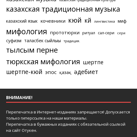
казахская традиционная музыка
кюй
күй
кочевники
казахский язык
миф
лингвистика
мифология
прототюрки
ритуал
сал-сери
сери
суфизм
таласбек сыйлығы
традиция.
тылсым перне
тюркская мифология
шертпе
шертпе-кюй
әдебиет
эпос
қазақ
ВНИМАНИЕ!
Перепечатка в Интернет-изданиях запрещается! Допускается
только гиперссылка на наши материалы.
Перепечатка в бумажных изданиях с обязательной ссылкой
на сайт Отукен.