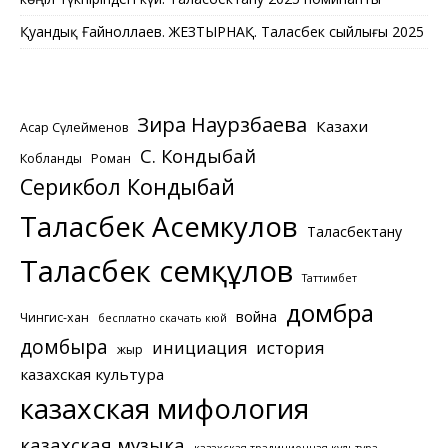
Қуандық Ғайноллаев. ЖЕЗТЫРНАҚ. Таласбек сыйлығы 2025
Зира Наурзбаева
Казахи
Асқар Сүлейменов
С. Кондыбай
Кобланды
Роман
Серикбол Кондыбай
Таласбек Асемкулов
Таласбектану
Таласбек Әсемқұлов
Таттимбет
домбра
война
Чингис-хан
бесплатно скачать кюй
домбыра
инициация
история
жыр
казахская культура
казахская мифология
казахская музыка
казахская традиционная культура