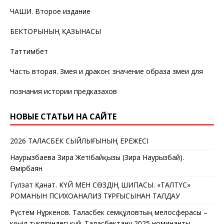
ЧАШИ. Второе издание
БЕКТОРЫНЫҢ ҚАЗЫНАСЫ
Таттимбет
Часть вторая. Змея и дракон: значение образа змеи для
познания истории предказахов
НОВЫЕ СТАТЬИ НА САЙТЕ
2026 ТАЛАСБЕК СЫЙЛЫҒЫНЫҢ ЕРЕЖЕСІ
Наурызбаева Зира Жетібайқызы (Зира Наурызбай).
Өмірбаян
Гүлзат Қанат. КҮЙ МЕН СӨЗДІҢ ШИПАСЫ. «ТАЛТҮС»
РОМАНЫН ПСИХОАНАЛИЗ ТҰРҒЫСЫНАН ТАЛДАУ
Рүстем Нұркенов. Таласбек Әсемқұловтың мелосферасы –
көңіл түкпіріндегі күй. Таласбектану 2025 номинанты